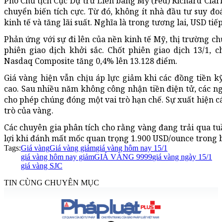
Phó Chủ tịch Cục Dự trữ Liên bang Mỹ (Fed) Richard Clari
chuyển biến tích cực. Từ đó, không ít nhà đầu tư suy đo
kinh tế và tăng lãi suất. Nghĩa là trong tương lai, USD tiếp
Phản ứng với sự đi lên của nền kinh tế Mỹ, thị trường 
phiên giao dịch khởi sắc. Chốt phiên giao dịch 13/1, 
Nasdaq Composite tăng 0,4% lên 13.128 điểm.
Giá vàng hiện vẫn chịu áp lực giảm khi các đồng tiền kỹ
cao. Sau nhiều năm không công nhận tiền điện tử, các n
cho phép chúng đóng một vai trò hạn chế. Sự xuất hiện c
trò của vàng.
Các chuyên gia phân tích cho rằng vàng đang trải qua 
lợi khi đánh mất mốc quan trọng 1.900 USD/ounce trong b
Tags:
Giá vàng
Giá vàng giảm
giá vàng hôm nay 15/1
giá vàng hôm nay giảm
GIÁ VÀNG 9999
giá vàng ngày 15/1
giá vàng SJC
TIN CÙNG CHUYÊN MỤC