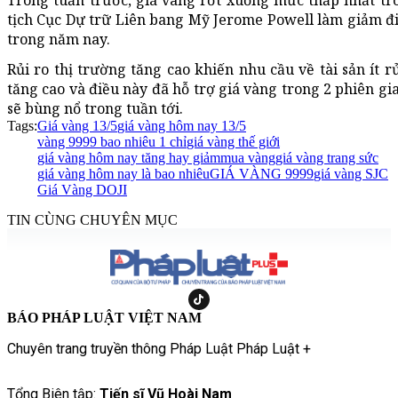
Trong tuần trước, giá vàng rớt xuống mức thấp nhất tr
tịch Cục Dự trữ Liên bang Mỹ Jerome Powell làm giảm đi 
trong năm nay.
Rủi ro thị trường tăng cao khiến nhu cầu về tài sản ít r
tăng cao và điều này đã hỗ trợ giá vàng trong 2 phiên gi
sẽ bùng nổ trong tuần tới.
Tags:
Giá vàng 13/5
giá vàng hôm nay 13/5
vàng 9999 bao nhiêu 1 chỉ
giá vàng thế giới
giá vàng hôm nay tăng hay giảm
mua vàng
giá vàng trang sức
giá vàng hôm nay là bao nhiêu
GIÁ VÀNG 9999
giá vàng SJC
Giá Vàng DOJI
TIN CÙNG CHUYÊN MỤC
BÁO PHÁP LUẬT VIỆT NAM
Chuyên trang truyền thông Pháp Luật Pháp Luật +
Tổng Biên tập:
Tiến sĩ Vũ Hoài Nam