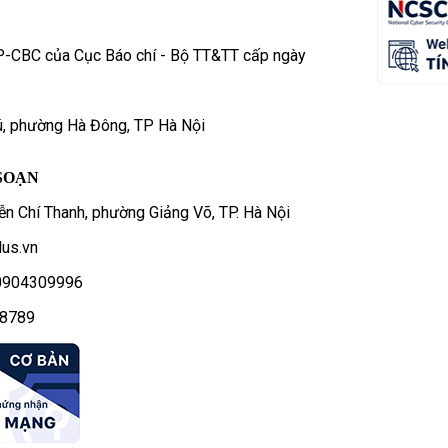
P-CBC của Cục Báo chí - Bộ TT&TT cấp ngày
ú, phường Hà Đông, TP Hà Nội
SOẠN
n Chí Thanh, phường Giảng Võ, TP. Hà Nội
us.vn
- 0904309996
78789