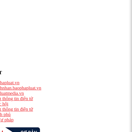
T
hapluat.vn
hnhan.baophapluat.vn
luatmedia.vn
 thông tin điện tử
 hội
 thông tin điện tử
h phủ
ư pháp