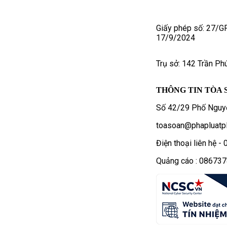
Giấy phép số: 27/G
17/9/2024
Trụ sở: 142 Trần Ph
THÔNG TIN TÒA 
Số 42/29 Phố Nguyễ
toasoan@phapluatpl
Điện thoại liên hệ 
Quảng cáo : 08673