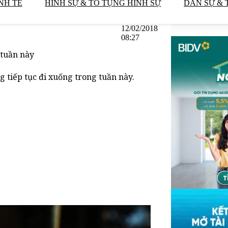
NH TẾ
HÌNH SỰ & TỐ TỤNG HÌNH SỰ
DÂN SỰ & 
12/02/2018
08:27
 tuần này
 tiếp tục đi xuống trong tuần này.