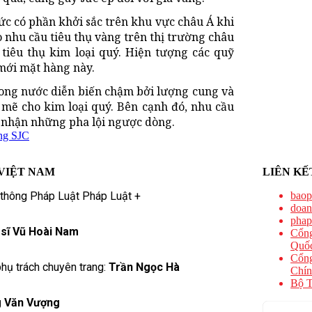
sức có phần khởi sắc trên khu vực châu Á khi
o nhu cầu tiêu thụ vàng trên thị trường châu
iêu thụ kim loại quý. Hiện tượng các quỹ
mới mặt hàng này.
trong nước diễn biến chậm bởi lượng cung và
mẽ cho kim loại quý. Bên cạnh đó, nhu cầu
 nhận những pha lội ngược dòng.
ng SJC
VIỆT NAM
LIÊN KẾ
 thông Pháp Luật Pháp Luật +
baop
doan
phap
 sĩ Vũ Hoài Nam
Cổng
Quốc
Cổng
hụ trách chuyên trang:
Trần Ngọc Hà
Chín
Bộ T
 Văn Vượng