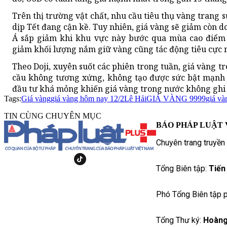
Trên thị trường vật chất, nhu cầu tiêu thụ vàng trang 
dịp Tết đang cận kề. Tuy nhiên, giá vàng sẽ giảm còn d
Á sắp giảm khi khu vực này bước qua mùa cao điểm t
giảm khối lượng nắm giữ vàng cũng tác động tiêu cực 
Theo Doji, xuyên suốt các phiên trong tuần, giá vàng 
cầu không tương xứng, không tạo được sức bật mạnh 
đầu tư khá mỏng khiến giá vàng trong nước không ghi
Tags:
Giá vàng
giá vàng hôm nay 12/2
Lê Hải
GIÁ VÀNG 9999
giá và
TIN CÙNG CHUYÊN MỤC
BÁO PHÁP LUẬT 
Chuyên trang truyền
Tổng Biên tập:
Tiến
Phó Tổng Biên tập p
Tổng Thư ký:
Hoàng