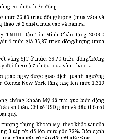
hông có nhiều biến động.
 ở mức 36,83 triệu đồng/lượng (mua vào) và
g theo cả 2 chiều mua vào và bán ra.
g ty TNHH Bảo Tín Minh Châu tăng 20.000
yết ở mức giá 36,87 triệu đồng/lượng (mua
yết vàng SJC ở mức: 36,70 triệu đồng/lượng
y đổi theo cả 2 chiều mua vào – bán ra.
giới giao ngày được giao dịch quanh ngưỡng
sàn Comex New York tăng nhẹ lên mức 1.319
trường chứng khoán Mỹ đã trải qua biến động
 ẩn an toàn. Chỉ số USD giảm và dầu thô rớt
oại quý.
hị trường chứng khoán Mỹ, theo khảo sát của
áng 3 sắp tới đã lên mức gần 72%. Bên cạnh
qua, cũng gây sức ép đối với giá vàng.