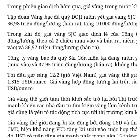
Trong phiên giao dịch hôm qua, giá vàng trong nước k
Tập đoàn Vàng bạc đá quý DOJI niêm yết giá vàng SJC
36,98 triệu đồng/lượng (bán ra), tăng 10.000 đồng/lượn
Trong khi đó, giá vàng SJC giao dịch lẻ của Côn
đồng/lượng theo cả 2 chiều mua vào và bán ra, niêm 
vào) và 36,97 triệu đồng/lượng (bán ra).
Công ty vàng bạc đá quý Sài Gòn hiện tại đang niêm 
(mua vào) và 37,95 triệu đồng/lượng (bán ra), không tha
Tới đầu giờ sáng 12/2 (giờ Việt Nam), giá vàng thế 
1.315 USD/ounce. Giá vàng hợp đồng tương lai trên 
USD/ounce.
Giá vàng thế giới tạm thời khởi sắc trở lại bởi Thị 
mạnh khiến các nhà đầu tư tìm kiếm vàng làm kênh trú
giá cũng là yếu tố tác động tích cực tới thị trường kim l
Giá vàng thế giới đang bị tác động bởi đồng USD và t
CME, hiện khả năng FED tăng lãi suất vào cuộc họp th
đó, USD có tuần tăng giá mạnh nhất trong gần 15 tháng 