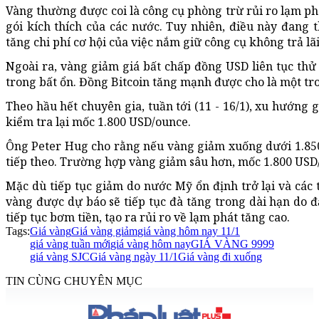
Vàng thường được coi là công cụ phòng trừ rủi ro lạm phá
gói kích thích của các nước. Tuy nhiên, điều này đang th
tăng chi phí cơ hội của việc nắm giữ công cụ không trả lã
Ngoài ra, vàng giảm giá bất chấp đồng USD liên tục thử
trong bất ổn. Đồng Bitcoin tăng mạnh được cho là một tro
Theo hầu hết chuyên gia, tuần tới (11 - 16/1), xu hướng g
kiểm tra lại mốc 1.800 USD/ounce.
Ông Peter Hug cho rằng nếu vàng giảm xuống dưới 1.850
tiếp theo. Trường hợp vàng giảm sâu hơn, mốc 1.800 USD/
Mặc dù tiếp tục giảm do nước Mỹ ổn định trở lại và các 
vàng được dự báo sẽ tiếp tục đà tăng trong dài hạn do 
tiếp tục bơm tiền, tạo ra rủi ro về lạm phát tăng cao.
Tags:
Giá vàng
Giá vàng giảm
giá vàng hôm nay 11/1
giá vàng tuần mới
giá vàng hôm nay
GIÁ VÀNG 9999
giá vàng SJC
Giá vàng ngày 11/1
Giá vàng đi xuống
TIN CÙNG CHUYÊN MỤC