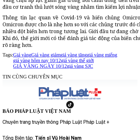
Vàng chịu áp lực giảm giá trong bối cảnh dòng tiền trên 
đầu cơ tranh thủ lướt sóng vàng nhằm tìm kiếm lợi nhuận
Thông tin lạc quan về Covid-19 và biến chủng Omicro
Omicron được cho là nhẹ hơn so với các chủng trước đó c
nhiều đột biến hơn trong tương lai. Giới đầu tư đang chờ đợ
Khi đó, thế giới mới có thể đánh giá tác động của biến chu
rõ ràng hơn.
Tags:
Giá vàng
Giá vàng giảm
giá vàng tăng
giá vàng miếng
giá vàng hôm nay 10/12
giá vàng thế giới
GIÁ VÀNG NGÀY 10/12
giá vàng SJC
TIN CÙNG CHUYÊN MỤC
BÁO PHÁP LUẬT VIỆT NAM
Chuyên trang truyền thông Pháp Luật Pháp Luật +
Tổng Biên tập:
Tiến sĩ Vũ Hoài Nam