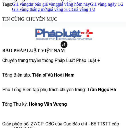
Tags:
Giá vàng
dự báo giá vàng
giá vàng hôm nay
Giá vàng ngày 1/2
Giá vàng tháng mới
giá vàng SJC
Giá vàng 1/2
TIN CÙNG CHUYÊN MỤC
BÁO PHÁP LUẬT VIỆT NAM
Chuyên trang truyền thông Pháp Luật Pháp Luật +
Tổng Biên tập:
Tiến sĩ Vũ Hoài Nam
Phó Tổng Biên tập phụ trách chuyên trang:
Trần Ngọc Hà
Tổng Thư ký:
Hoàng Văn Vượng
Giấy phép số: 27/GP-CBC của Cục Báo chí - Bộ TT&TT cấp