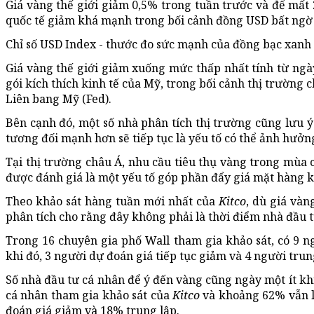
Giá vàng thế giới giảm 0,5% trong tuần trước và để mất 
quốc tế giảm khá mạnh trong bối cảnh đồng USD bất ngờ 
Chỉ số USD Index - thước đo sức mạnh của đồng bạc xanh 
Giá vàng thế giới giảm xuống mức thấp nhất tính từ ngày 
gói kích thích kinh tế của Mỹ, trong bối cảnh thị trường 
Liên bang Mỹ (Fed).
Bên cạnh đó, một số nhà phân tích thị trường cũng lưu ý 
tương đối mạnh hơn sẽ tiếp tục là yếu tố có thể ảnh hưở
Tại thị trường châu Á, nhu cầu tiêu thụ vàng trong mùa 
được đánh giá là một yếu tố góp phần đẩy giá mặt hàng kim
Theo khảo sát hàng tuần mới nhất của
Kitco
, dù giá và
phân tích cho rằng đây không phải là thời điểm nhà đầu tư
Trong 16 chuyên gia phố Wall tham gia khảo sát, có 9 ng
khi đó, 3 người dự đoán giá tiếp tục giảm và 4 người trun
Số nhà đầu tư cá nhân để ý đến vàng cũng ngày một ít khi
cá nhân tham gia khảo sát của
Kitco
và khoảng 62% vẫn lạ
đoán giá giảm và 18% trung lập.