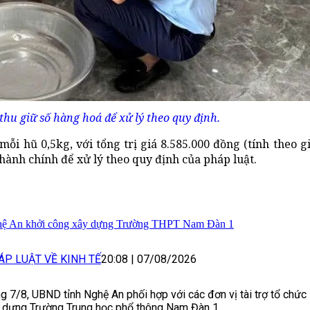
thu giữ số hàng hoá để xử lý theo quy định.
i hũ 0,5kg, với tổng trị giá 8.585.000 đồng (tính theo gi
 hành chính để xử lý theo quy định của pháp luật.
ệ An khởi công xây dựng Trường THPT Nam Đàn 1
ÁP LUẬT VỀ KINH TẾ
20:08
|
07/08/2026
g 7/8, UBND tỉnh Nghệ An phối hợp với các đơn vị tài trợ tổ chức
 dựng Trường Trung học phổ thông Nam Đàn 1.