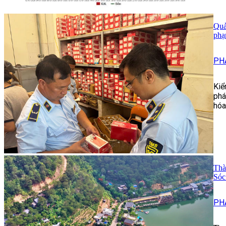
Quả
ph
PH
Kiể
phá
hóa
Thà
Sóc
PH