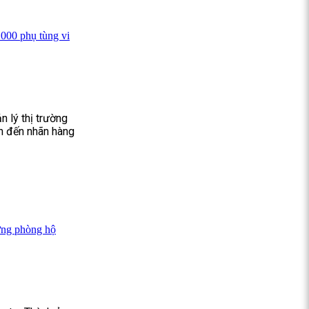
.000 phụ tùng vi
n lý thị trường
an đến nhãn hàng
rừng phòng hộ