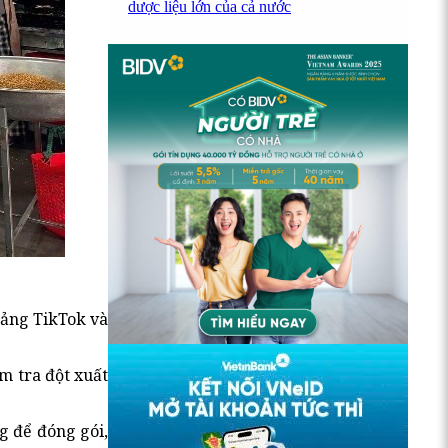
dược liệu lớn của cả nước
tảng TikTok và
m tra đột xuất
g để đóng gói,