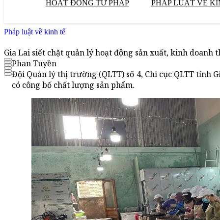
HOẠT ĐỘNG TƯ PHÁP
PHÁP LUẬT VỀ KI
Pháp luật về kinh tế
Gia Lai siết chặt quản lý hoạt động sản xuất, kinh doa
Phan Tuyền
Đội Quản lý thị trường (QLTT) số 4, Chi cục QLTT tỉnh
có công bố chất lượng sản phẩm.