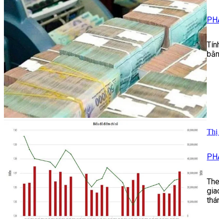
PH
Tín
bằn
Thị
PH
The
gia
thá