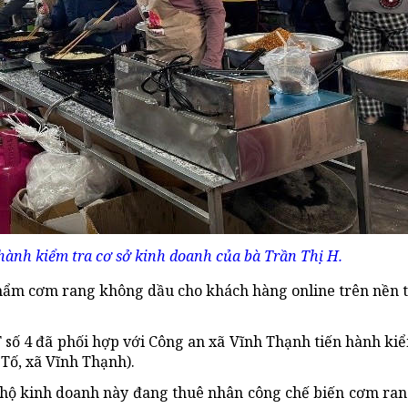
 hành kiểm tra cơ sở kinh doanh của bà Trần Thị H.
phẩm cơm rang không dầu cho khách hàng online trên nền 
 số 4 đã phối hợp với Công an xã Vĩnh Thạnh tiến hành kiể
 Tố, xã Vĩnh Thạnh).
n hộ kinh doanh này đang thuê nhân công chế biến cơm ran