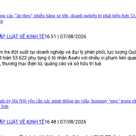
ng cáo "ăn theo" nhiều hãng xe lớn, doanh nghiệp bị phát hiện hơn 53
ạm
ÁP LUẬT VỀ KINH TẾ
16:51
|
07/08/2026
m tra đột xuất tại doanh nghiệp và đại lý phân phối, lực lượng Quả
t hiện 53.622 phụ tùng ô tô nhãn Asahi với nhiều vi phạm liên qu
, thương mại điện tử, quảng cáo và sở hữu trí tuệ.
nh ủy Hà Nội yêu cầu xác minh thông tin villa, homstay ‘mọc’ trong 
 Sơn
ÁP LUẬT VỀ KINH TẾ
16:48
|
07/08/2026