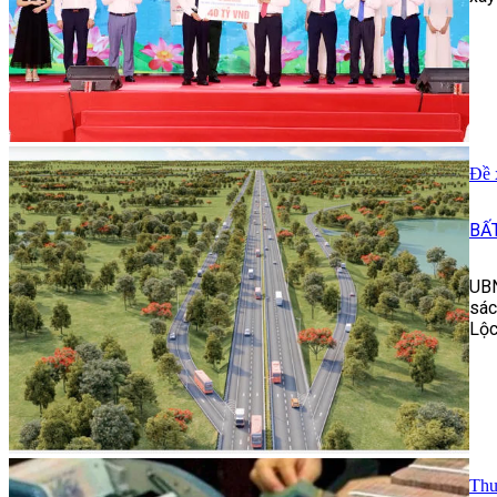
Đề 
BẤ
UBN
sác
Lộc
Thu