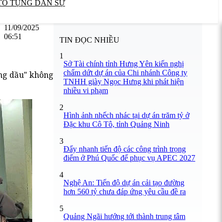
TỐ TỤNG DÂN SỰ
11/09/2025
06:51
TIN ĐỌC NHIỀU
1
Sở Tài chính tỉnh Hưng Yên kiến nghị
chấm dứt dự án của Chi nhánh Công ty
ông dầu" không
TNHH giày Ngọc Hưng khi phát hiện
nhiều vi phạm
2
Hình ảnh nhếch nhác tại dự án trăm tỷ ở
Đặc khu Cô Tô, tỉnh Quảng Ninh
3
Đẩy nhanh tiến độ các công trình trọng
điểm ở Phú Quốc để phục vụ APEC 2027
4
Nghệ An: Tiến độ dự án cải tạo đường
hơn 560 tỷ chưa đáp ứng yêu cầu đề ra
5
Quảng Ngãi hướng tới thành trung tâm