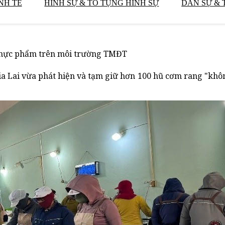
NH TẾ
HÌNH SỰ & TỐ TỤNG HÌNH SỰ
DÂN SỰ & 
nh thực phẩm trên môi trường TMĐT
 Gia Lai vừa phát hiện và tạm giữ hơn 100 hũ cơm rang "kh