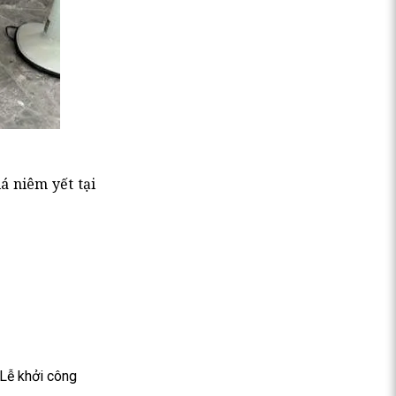
á niêm yết tại
 Lễ khởi công