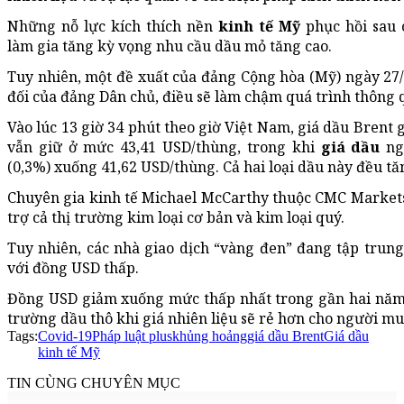
Những nỗ lực kích thích nền
kinh tế Mỹ
phục hồi sau
làm gia tăng kỳ vọng nhu cầu dầu mỏ tăng cao.
Tuy nhiên, một đề xuất của đảng Cộng hòa (Mỹ) ngày 27
đối của đảng Dân chủ, điều sẽ làm chậm quá trình thông 
Vào lúc 13 giờ 34 phút theo giờ Việt Nam, giá dầu Brent 
vẫn giữ ở mức 43,41 USD/thùng, trong khi
giá dầu
ng
(0,3%) xuống 41,62 USD/thùng. Cả hai loại dầu này đều t
Chuyên gia kinh tế Michael McCarthy thuộc CMC Market
trợ cả thị trường kim loại cơ bản và kim loại quý.
Tuy nhiên, các nhà giao dịch “vàng đen” đang tập trung 
với đồng USD thấp.
Đồng USD giảm xuống mức thấp nhất trong gần hai năm q
trường dầu thô khi giá nhiên liệu sẽ rẻ hơn cho người mua
Tags:
Covid-19
Pháp luật plus
khủng hoảng
giá dầu Brent
Giá dầu
kinh tế Mỹ
TIN CÙNG CHUYÊN MỤC