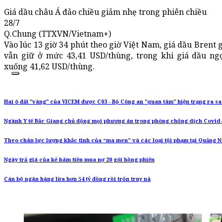
Giá dầu châu Á đảo chiều giảm nhẹ trong phiên chiều
28/7
Q.Chung (TTXVN/Vietnam+)
Vào lúc 13 giờ 34 phút theo giờ Việt Nam, giá dầu Brent 
vẫn giữ ở mức 43,41 USD/thùng, trong khi giá dầu n
xuống 41,62 USD/thùng.
Hai ô đất "vàng" của VICEM được C03 - Bộ Công an "quan tâm" hiện trạng ra s
Ngành Y tế Bắc Giang chủ động mọi phương án trong phòng chống dịch Covid
Theo chân lực lượng khắc tinh của “ma men” và các loại tội phạm tại Quảng N
Ngày trả giá của kẻ hám tiền mua nợ 20 gói hồng phiến
Cán bộ ngân hàng lừa hơn 54 tỷ đồng rồi trốn truy nã