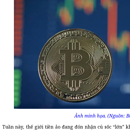
Ảnh minh họa. (Nguồn: B
Tuần này, thế giới tiền ảo đang đón nhận cú sốc “lớn” k