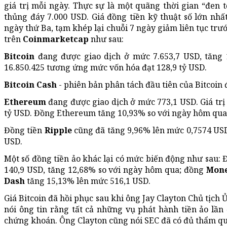
giá trị mỗi ngày. Thực sự là một quãng thời gian “đen t
thủng đáy 7.000 USD. Giá đồng tiền kỹ thuật số lớn nhất
ngày thứ Ba, tạm khép lại chuỗi 7 ngày giảm liên tục trước
trên
Coinmarketcap
như sau:
Bitcoin
đang được giao dịch ở mức 7.653,7 USD, tăng 1
16.850.425 tương ứng mức vốn hóa đạt 128,9 tỷ USD.
Bitcoin Cash
- phiên bản phân tách đầu tiên của Bitcoin
Ethereum
đang được giao dịch ở mức 773,1 USD. Giá trị 
tỷ USD. Đồng Ethereum tăng 10,93% so với ngày hôm qua
Đồng tiền
Ripple
cũng đã tăng 9,96% lên mức 0,7574 USD, 
USD.
Một số đồng tiền ảo khác lại có mức biến động như sau:
140,9 USD, tăng 12,68% so với ngày hôm qua; đồng
Mon
Dash
tăng 15,13% lên mức 516,1 USD.
Giá Bitcoin đã hồi phục sau khi ông Jay Clayton Chủ tịch
nói ông tin rằng tất cả những vụ phát hành tiền ảo lầ
chứng khoán. Ông Clayton cũng nói SEC đã có đủ thẩm quy