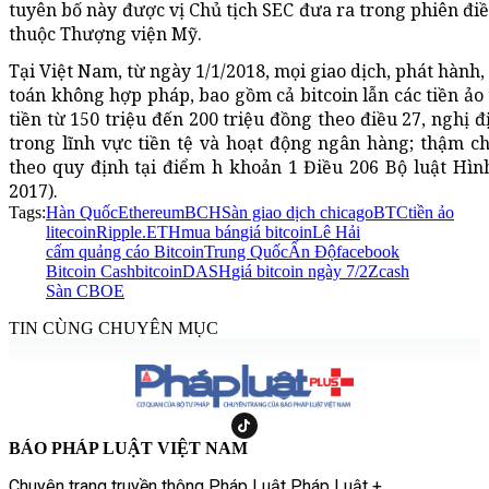
tuyên bố này được vị Chủ tịch SEC đưa ra trong phiên đi
thuộc Thượng viện Mỹ.
Tại Việt Nam, từ ngày 1/1/2018, mọi giao dịch, phát hành
toán không hợp pháp, bao gồm cả bitcoin lẫn các tiền ảo 
tiền từ 150 triệu đến 200 triệu đồng theo điều 27, nghị
trong lĩnh vực tiền tệ và hoạt động ngân hàng; thậm ch
theo quy định tại điểm h khoản 1 Điều 206 Bộ luật Hìn
2017).
Tags:
Hàn Quốc
Ethereum
BCH
Sàn giao dịch chicago
BTC
tiền ảo
litecoin
Ripple.
ETH
mua bán
giá bitcoin
Lê Hải
cấm quảng cáo Bitcoin
Trung Quốc
Ấn Độ
facebook
Bitcoin Cash
bitcoin
DASH
giá bitcoin ngày 7/2
Zcash
Sàn CBOE
TIN CÙNG CHUYÊN MỤC
BÁO PHÁP LUẬT VIỆT NAM
Chuyên trang truyền thông Pháp Luật Pháp Luật +