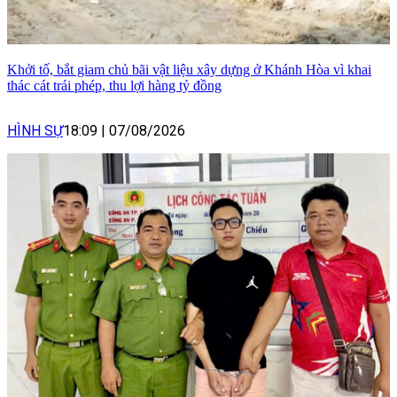
Khởi tố, bắt giam chủ bãi vật liệu xây dựng ở Khánh Hòa vì khai
thác cát trái phép, thu lợi hàng tỷ đồng
HÌNH SỰ
18:09
|
07/08/2026