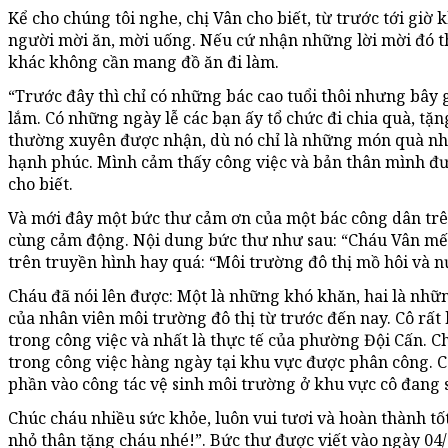
Kể cho chúng tôi nghe, chị Vân cho biết, từ trước tới giờ 
người mời ăn, mời uống. Nếu cứ nhận những lời mời đó th
khác không cần mang đồ ăn đi làm.
“Trước đây thì chỉ có những bác cao tuổi thôi nhưng bây 
lắm. Có những ngày lễ các bạn ấy tổ chức đi chia quà, tặn
thường xuyên được nhận, dù nó chỉ là những món quà n
hạnh phúc. Mình cảm thấy công việc và bản thân mình đượ
cho biết.
Và mới đây một bức thư cảm ơn của một bác công dân trên
cùng cảm động. Nội dung bức thư như sau: “Cháu Vân mế
trên truyền hình hay quá: “Môi trường đô thị mồ hôi và n
Cháu đã nói lên được: Một là những khó khăn, hai là nhữ
của nhân viên môi trường đô thị từ trước đến nay. Cô rất
trong công việc và nhất là thực tế của phường Đội Cấn. C
trong công việc hàng ngày tại khu vực được phân công. Cô
phần vào công tác vệ sinh môi trường ở khu vực cô đang 
Chúc cháu nhiều sức khỏe, luôn vui tươi và hoàn thành tố
nhỏ thân tặng cháu nhé!”. Bức thư được viết vào ngày 04