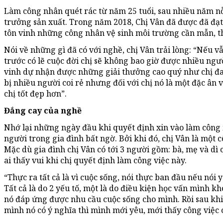
Làm công nhân quét rác từ năm 25 tuổi, sau nhiều năm nỗ 
trưởng sản xuất. Trong năm 2018, Chị Vân đã được đã đạ
tôn vinh những công nhân vệ sinh môi trường cần mẫn, t
Nói về những gì đã có với nghề, chị Vân trải lòng: “Nếu 
trước có lẽ cuộc đời chị sẽ không bao giờ được nhiều ng
vinh dự nhận được những giải thưởng cao quý như chị đa
bị nhiều người coi rẻ nhưng đối với chị nó là một đặc ân 
chị tốt đẹp hơn”.
Đắng cay của nghề
Nhớ lại những ngày đầu khi quyết định xin vào làm công
người trong gia đình bất ngờ. Bởi khi đó, chị Vân là một c
Mặc dù gia đình chị Vân có tới 3 người gồm: bà, mẹ và d
ai thấy vui khi chị quyết định làm công việc này.
“Thực ra tất cả là vì cuộc sống, nói thực ban đầu nếu nói y
Tất cả là do 2 yếu tố, một là do điều kiện học vấn mình kh
nó đáp ứng được nhu cầu cuộc sống cho mình. Rồi sau kh
mình nó có ý nghĩa thì mình mới yêu, mới thấy công việc 