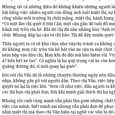
Nhưng tất cả những điều đó không khiến những người là
hãi bằng việc nhiều người còn dùng ánh mắt miệt thị, sự k
công nhân môi trường bị chửi mắng, miệt thị, hành hung 
“Có một lần chị quét ở Đội Cấn, một cậu gần 40 tuổi đỗ m
bánh mỳ trên vỉa hè. Khi đó chị đã nhẹ nhàng bảo “Anh ơi!
chút. Nhưng đáp lại cậu ta chỉ bảo: Tôi để đấy muốn quét t
Thấy người ta có vẻ khó chịu như vậychị tránh ra không q
đó không may rác trên vỉa hè hất vào xe cậu ta một chút
ném bộp vào đầu chị. May khi đó đội mũ bảo hiểm rồi. Vừ
à? bẩn hết xe tao”. Có nghĩa là họ quý trọng cái xe còn hơ
quãng đường đó, tí mới quay lại quét”.
Đối với chị Vân đó là những chuyện thường ngày nên dần
nhịn, không gây gổ với người dân. Theo chị Vân, việc tiếp 
quyết nó lại là việc lớn. “Đơn cử như việc, dân người ta kh
rác thì bọn chị phải dọn. Đôi khi mình giải thích thì họ ng
Nhưng rồi cuối cùng mình vẫn phải thu gom những chất thả
việc của mình, biết mình sai nhưng vẫn phải dọn để phục
nhìn miệt thị mà theo chị Vân hiện tại nghề rác vẫn bị đổ 