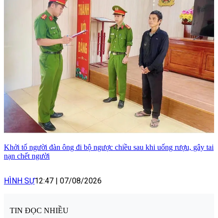
Khởi tố người đàn ông đi bộ ngược chiều sau khi uống rượu, gây tai
nạn chết người
HÌNH SỰ
12:47
|
07/08/2026
TIN ĐỌC NHIỀU