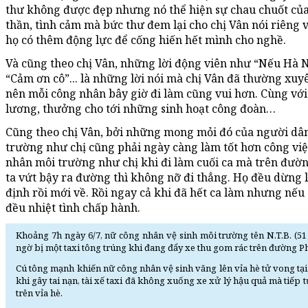
thư không được đẹp nhưng nó thể hiện sự chau chuốt của 
thần, tình cảm mà bức thư đem lại cho chị Vân nói riêng
họ có thêm động lực để cống hiến hết mình cho nghề.
Và cũng theo chị Vân, những lời động viên như “Nếu Hà N
“Cảm ơn cô”... là những lời nói mà chị Vân đã thường xuy
nên mỗi công nhân bây giờ đi làm cũng vui hơn. Cùng với
lương, thưởng cho tới những sinh hoạt công đoàn…
Cũng theo chị Vân, bởi những mong mỏi đó của người d
trường như chị cũng phải ngày càng làm tốt hơn công vi
nhân môi trường như chị khi đi làm cuối ca mà trên đườn
ta vứt bậy ra đường thì không nỡ đi thẳng. Họ đều dừng 
định rồi mới về. Rồi ngay cả khi đã hết ca làm nhưng nếu
đều nhiệt tình chấp hành.
Khoảng 7h ngày 6/7, nữ công nhân vệ sinh môi trường tên N.T.B. (51
ngờ bị một taxi tông trúng khi đang đẩy xe thu gom rác trên đường P
Cú tông mạnh khiến nữ công nhân vệ sinh văng lên vỉa hè tử vong tại
khi gây tai nạn, tài xế taxi đã không xuống xe xử lý hậu quả mà tiếp
trên vỉa hè.