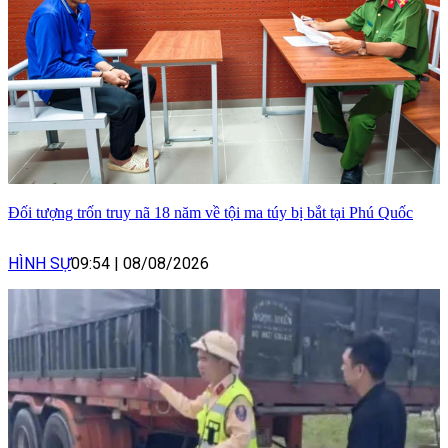
Đối tượng trốn truy nã 18 năm về tội ma túy bị bắt tại Phú Quốc
HÌNH SỰ
09:54
|
08/08/2026