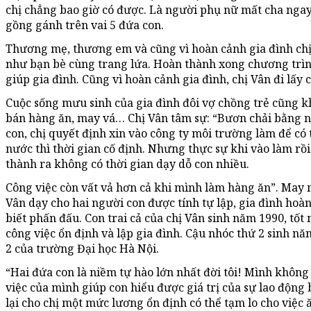
chị chẳng bao giờ có được. Là người phụ nữ mất cha ngay
gồng gánh trên vai 5 đứa con.
Thương mẹ, thương em và cũng vì hoàn cảnh gia đình chị
như bạn bè cùng trang lứa. Hoàn thành xong chương trình
giúp gia đình. Cũng vì hoàn cảnh gia đình, chị Vân đi lấy 
Cuộc sống mưu sinh của gia đình đôi vợ chồng trẻ cũng k
bán hàng ăn, may vá… Chị Vân tâm sự: “Bươn chải bằng n
con, chị quyết định xin vào công ty môi trường làm để có 
nước thì thời gian cố định. Nhưng thực sự khi vào làm rồi 
thành ra không có thời gian dạy dỗ con nhiều.
Công việc còn vất vả hơn cả khi mình làm hàng ăn”. May mắ
Vân dạy cho hai người con được tính tự lập, gia đình hoà
biết phấn đấu. Con trai cả của chị Vân sinh năm 1990, tốt
công việc ổn định và lập gia đình. Cậu nhóc thứ 2 sinh n
2 của trường Đại học Hà Nội.
“Hai đứa con là niềm tự hào lớn nhất đời tôi! Mình khôn
việc của mình giúp con hiểu được giá trị của sự lao độn
lại cho chị một mức lương ổn định có thể tạm lo cho việc 