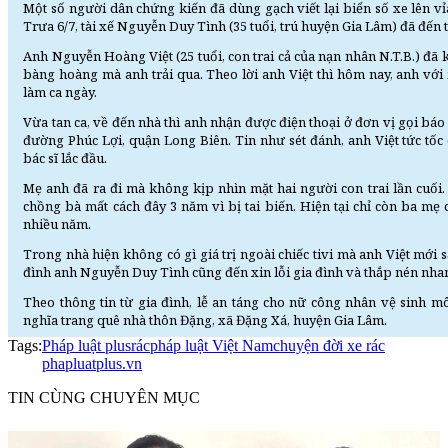
Một số người dân chứng kiến đã dùng gạch viết lại biển số xe lên vỉa
Trưa 6/7, tài xế Nguyễn Duy Tình (35 tuổi, trú huyện Gia Lâm) đã đến 
Anh Nguyễn Hoàng Việt (25 tuổi, con trai cả của nạn nhân N.T.B.) đã 
bàng hoàng mà anh trải qua. Theo lời anh Việt thì hôm nay, anh với
làm ca ngày.
Vừa tan ca, về đến nhà thì anh nhận được điện thoại ở đơn vị gọi báo 
đường Phúc Lợi, quận Long Biên. Tin như sét đánh, anh Việt tức tốc
bác sĩ lắc đầu.
Mẹ anh đã ra đi mà không kịp nhìn mặt hai người con trai lần cuối.
chồng bà mất cách đây 3 năm vì bị tai biến. Hiện tại chỉ còn ba mẹ
nhiều năm.
Trong nhà hiện không có gì giá trị ngoài chiếc tivi mà anh Việt mới 
đình anh Nguyễn Duy Tình cũng đến xin lỗi gia đình và thắp nén nh
Theo thông tin từ gia đình, lễ an táng cho nữ công nhân vệ sinh mô
nghĩa trang quê nhà thôn Đặng, xã Đặng Xá, huyện Gia Lâm.
Tags:
Pháp luật plus
rác
pháp luật Việt Nam
chuyện đời xe rác
phapluatplus.vn
TIN CÙNG CHUYÊN MỤC