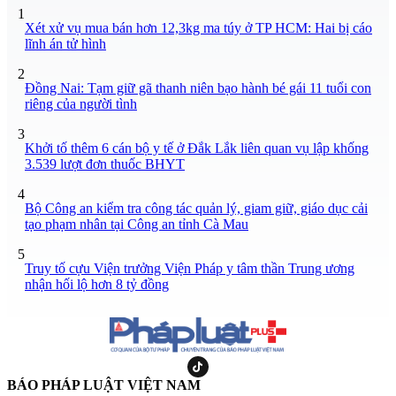
1
Xét xử vụ mua bán hơn 12,3kg ma túy ở TP HCM: Hai bị cáo
lĩnh án tử hình
2
Đồng Nai: Tạm giữ gã thanh niên bạo hành bé gái 11 tuổi con
riêng của người tình
3
Khởi tố thêm 6 cán bộ y tế ở Đắk Lắk liên quan vụ lập khống
3.539 lượt đơn thuốc BHYT
4
Bộ Công an kiểm tra công tác quản lý, giam giữ, giáo dục cải
tạo phạm nhân tại Công an tỉnh Cà Mau
5
Truy tố cựu Viện trưởng Viện Pháp y tâm thần Trung ương
nhận hối lộ hơn 8 tỷ đồng
BÁO PHÁP LUẬT VIỆT NAM