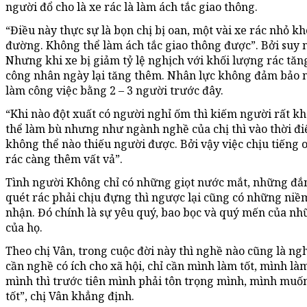
người đổ cho là xe rác là làm ách tắc giao thông.
“Điều này thực sự là bọn chị bị oan, một vài xe rác nhỏ k
đường. Không thể làm ách tắc giao thông được”. Bởi suy n
Nhưng khi xe bị giảm tỷ lệ nghịch với khối lượng rác tăn
công nhân ngày lại tăng thêm. Nhân lực không đảm bảo n
làm công việc bằng 2 – 3 người trước đây.
“Khi nào đột xuất có người nghỉ ốm thì kiếm người rất k
thể làm bù nhưng như ngành nghề của chị thì vào thời đi
không thể nào thiếu người được. Bởi vậy việc chịu tiếng 
rác càng thêm vất vả”.
Tình người Không chỉ có những giọt nước mắt, những đắ
quét rác phải chịu đựng thì ngược lại cũng có những ni
nhận. Đó chính là sự yêu quý, bao bọc và quý mến của nh
của họ.
Theo chị Vân, trong cuộc đời này thì nghề nào cũng là ng
cần nghề có ích cho xã hội, chỉ cần mình làm tốt, mình l
mình thì trước tiên mình phải tôn trọng mình, mình muốn
tốt”, chị Vân khẳng định.