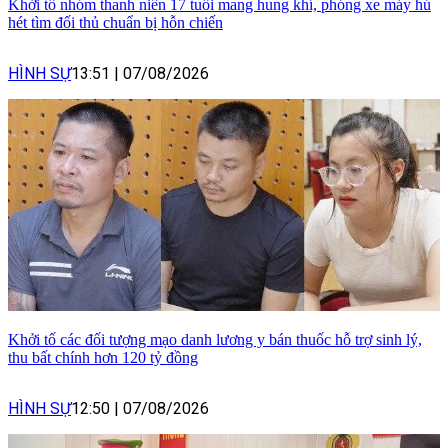
Khởi tố nhóm thanh niên 17 tuổi mang hung khí, phóng xe máy hú
hét tìm đối thủ chuẩn bị hỗn chiến
HÌNH SỰ
13:51
|
07/08/2026
Khởi tố các đối tượng mạo danh lương y bán thuốc hỗ trợ sinh lý,
thu bất chính hơn 120 tỷ đồng
HÌNH SỰ
12:50
|
07/08/2026