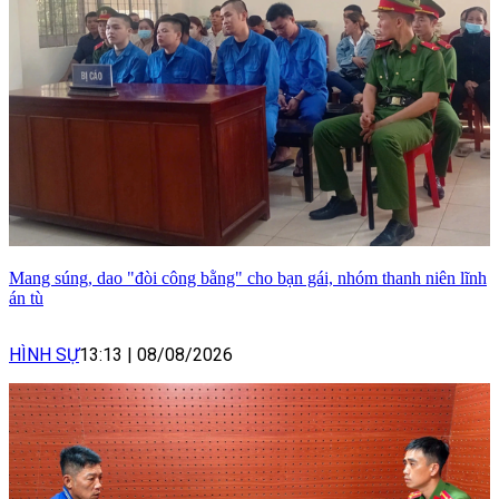
Mang súng, dao "đòi công bằng" cho bạn gái, nhóm thanh niên lĩnh
án tù
HÌNH SỰ
13:13
|
08/08/2026