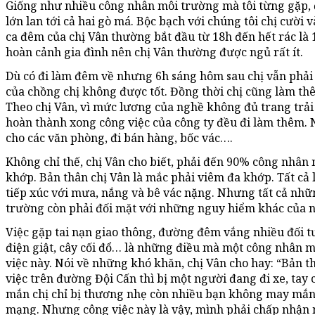
Giống như nhiều công nhân môi trường mà tôi từng gặp,
lớn lan tới cả hai gò má. Bộc bạch với chúng tôi chị cười 
ca đêm của chị Vân thường bắt đầu từ 18h đến hết rác là 
hoàn cảnh gia đình nên chị Vân thường được ngủ rất ít.
Dù có đi làm đêm về nhưng 6h sáng hôm sau chị vẫn phải 
của chồng chị không được tốt. Đồng thời chị cũng làm t
Theo chị Vân, vì mức lương của nghề không đủ trang trải
hoàn thành xong công việc của công ty đều đi làm thêm. 
cho các văn phòng, đi bán hàng, bốc vác….
Không chỉ thế, chị Vân cho biết, phải đến 90% công nhâ
khớp. Bản thân chị Vân là mắc phải viêm đa khớp. Tất cả
tiếp xúc với mưa, nắng và bê vác nặng. Nhưng tất cả nhữ
trường còn phải đối mặt với những nguy hiểm khác của 
Việc gặp tai nạn giao thông, đường đêm vắng nhiều đối t
điện giật, cây cối đổ… là những điều mà một công nhân 
việc này. Nói về những khó khăn, chị Vân cho hay: “Bản t
việc trên đường Đội Cấn thì bị một người đang đi xe, tay
mắn chị chỉ bị thương nhẹ còn nhiều bạn không may mắn
mạng. Nhưng công việc này là vậy, mình phải chấp nhận 