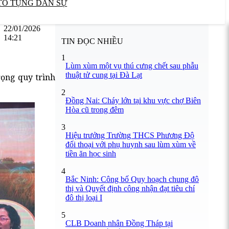
TỐ TỤNG DÂN SỰ
22/01/2026
14:21
TIN ĐỌC NHIỀU
1
Lùm xùm một vụ thú cưng chết sau phẫu
thuật tử cung tại Đà Lạt
rọng quy trình
2
Đồng Nai: Cháy lớn tại khu vực chợ Biên
Hòa cũ trong đêm
3
Hiệu trưởng Trường THCS Phương Độ
đối thoại với phụ huynh sau lùm xùm về
tiền ăn học sinh
4
Bắc Ninh: Công bố Quy hoạch chung đô
thị và Quyết định công nhận đạt tiêu chí
đô thị loại I
5
CLB Doanh nhân Đồng Tháp tại