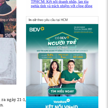
TPHCM: Kết nối doanh nhân, lan tỏa
nghĩa tình và trách nhiệm với cộng đồng
In cờ
theo yêu cầu tại HCM
n ra ngày 21-1,
n.