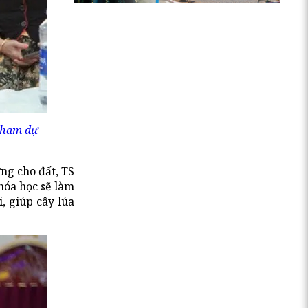
tham dự
ng cho đất, TS
hóa học sẽ làm
i, giúp cây lúa