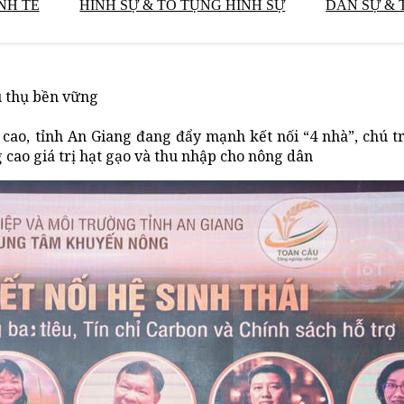
NH TẾ
HÌNH SỰ & TỐ TỤNG HÌNH SỰ
DÂN SỰ & 
êu thụ bền vững
 cao, tỉnh An Giang đang đẩy mạnh kết nối “4 nhà”, chú t
cao giá trị hạt gạo và thu nhập cho nông dân