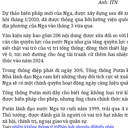
Ảnh: ITN
Dự thảo hiến pháp mới của Nga, được xây dựng sau đề x
hồi tháng 1/2020, đã được thông qua bởi lưỡng viện quốc
địa phương của Nga vào tháng 3 vừa qua.
Văn kiện này bao gồm 206 nội dung được sửa đổi so với h
cán cân quyền lực của nước Nga như gia tăng quyền lực c
siết chặt vai trò của vị trí tổng thống; đồng thời thiết l
về 0, tức mở đường cho ông tái tranh cử thêm hai nhiệm
thúc vào năm 2024.
Trong thông điệp phát đi ngày 30/6, Tổng thống Putin 
Nhà lãnh đạo Nga cam kết những thay đổi tích cực sẽ xuấ
Nga sẽ có một chính quyền hoạt động ngày càng hiệu quả
Tổng thống Putin mới đây cho biết ông không loại trừ 
được hiến pháp cho phép, nhưng ông chưa chính thức xá
Putin lãnh đạo nước Nga từ cuối năm 1999, trải qua 4
Thủ tướng, được đánh giá là người có vai trò hạt nhân t
xã hội, chính trị, ngoại giao và quân sự.
Tags:
nhiệm kỳ
tổng thống
cử tri
Pháp luật plus
sửa đổi
hiến pháp