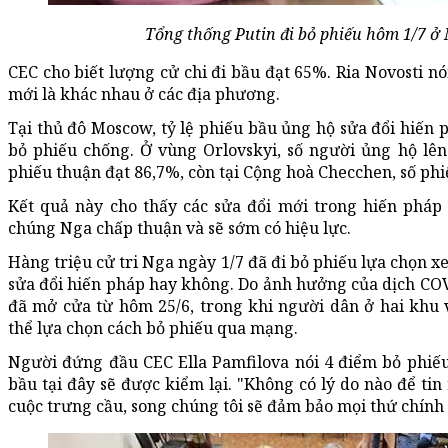
Tổng thống Putin đi bỏ phiếu hôm 1/7 ở
CEC cho biết lượng cử chi đi bầu đạt 65%. Ria Novosti n
mới là khác nhau ở các địa phương.
Tại thủ đô Moscow, tỷ lệ phiếu bầu ủng hộ sửa đổi hiến 
bỏ phiếu chống. Ở vùng Orlovskyi, số người ủng hộ lê
phiếu thuận đạt 86,7%, còn tại Cộng hoà Checchen, số phi
Kết quả này cho thấy các sửa đổi mới trong hiến phá
chúng Nga chấp thuận và sẽ sớm có hiệu lực.
Hàng triệu cử tri Nga ngày 1/7 đã đi bỏ phiếu lựa chọn 
sửa đổi hiến pháp hay không. Do ảnh hưởng của dịch CO
đã mở cửa từ hôm 25/6, trong khi người dân ở hai khu
thể lựa chọn cách bỏ phiếu qua mạng.
Người đứng đầu CEC Ella Pamfilova nói 4 điểm bỏ phiếu 
bầu tại đây sẽ được kiểm lại. "Không có lý do nào để ti
cuộc trưng cầu, song chúng tôi sẽ đảm bảo mọi thứ chính 