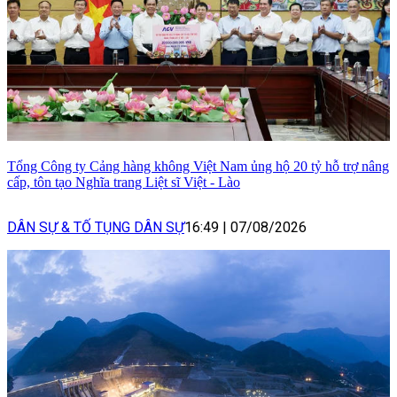
Tổng Công ty Cảng hàng không Việt Nam ủng hộ 20 tỷ hỗ trợ nâng
cấp, tôn tạo Nghĩa trang Liệt sĩ Việt - Lào
DÂN SỰ & TỐ TỤNG DÂN SỰ
16:49
|
07/08/2026