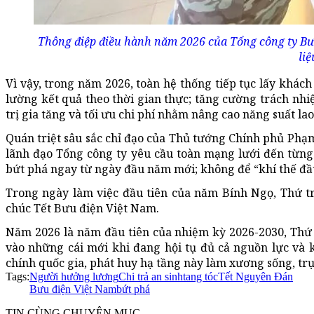
Thông điệp điều hành năm 2026 của Tổng công ty Bưu 
li
Vì vậy, trong năm 2026, toàn hệ thống tiếp tục lấy khác
lường kết quả theo thời gian thực; tăng cường trách nhi
trị gia tăng và tối ưu chi phí nhằm nâng cao năng suất la
Quán triệt sâu sắc chỉ đạo của Thủ tướng Chính phủ Phạm
lãnh đạo Tổng công ty yêu cầu toàn mạng lưới đến từng 
bứt phá ngay từ ngày đầu năm mới; không để “khí thế đầu
Trong ngày làm việc đầu tiên của năm Bính Ngọ, Thứ 
chúc Tết Bưu điện Việt Nam.
Năm 2026 là năm đầu tiên của nhiệm kỳ 2026-2030, Thứ
vào những cái mới khi đang hội tụ đủ cả nguồn lực và 
chính quốc gia, phát huy hạ tầng này làm xương sống, trụ
Tags:
Người hưởng lương
Chi trả an sinh
tang tóc
Tết Nguyên Đán
Bưu điện Việt Nam
bứt phá
TIN CÙNG CHUYÊN MỤC