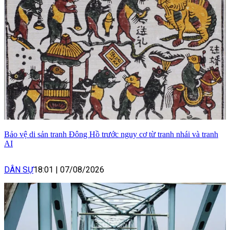
Bảo vệ di sản tranh Đông Hồ trước nguy cơ từ tranh nhái và tranh
AI
DÂN SỰ
18:01
|
07/08/2026