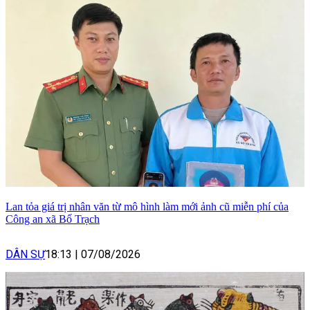
Lan tỏa giá trị nhân văn từ mô hình làm mới ảnh cũ miễn phí của
Công an xã Bố Trạch
DÂN SỰ
18:13
|
07/08/2026