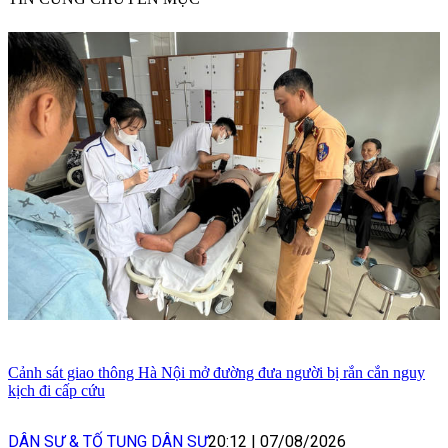
Cảnh sát giao thông Hà Nội mở đường đưa người bị rắn cắn nguy
kịch đi cấp cứu
DÂN SỰ & TỐ TỤNG DÂN SỰ
20:12
|
07/08/2026