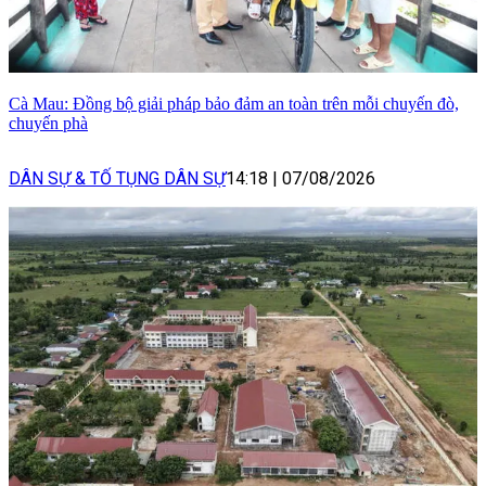
Cà Mau: Đồng bộ giải pháp bảo đảm an toàn trên mỗi chuyến đò,
chuyến phà
DÂN SỰ & TỐ TỤNG DÂN SỰ
14:18
|
07/08/2026