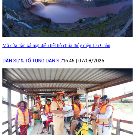
Mở cửa tràn xả mặt điều tiết hồ chứa thủy điện Lai Châu
DÂN SỰ & TỐ TỤNG DÂN SỰ
16:46
|
07/08/2026