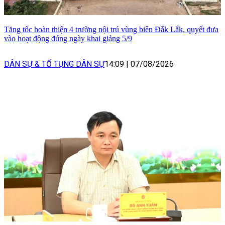
Tăng tốc hoàn thiện 4 trường nội trú vùng biên Đắk Lắk, quyết đưa
vào hoạt động đúng ngày khai giảng 5/9
DÂN SỰ & TỐ TỤNG DÂN SỰ
14:09
|
07/08/2026