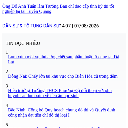
Ông Đỗ Anh Tuấn làm Trưởng Ban chỉ đạo cấp tỉnh kỳ thi tốt
nghiệp lại tại Tuyên Quang
DÂN SỰ & TỐ TỤNG DÂN SỰ
14:07
|
07/08/2026
TIN ĐỌC NHIỀU
1
Lùm xùm một vụ thú cưng chết sau phẫu thuật tử cung tại Đà
Lạt
2
Đồng Nai: Cháy lớn tại khu vực chợ Biên Hòa cũ trong đêm
3
Hiệu trưởng Trường THCS Phương Độ đối thoại với phụ
huynh sau lùm xùm về tiền ăn học sinh
4
Bắc Ninh: Công bố Quy hoạch chung đô thị và Quyết định
công nhận đạt tiêu chí đô thị loại I
5