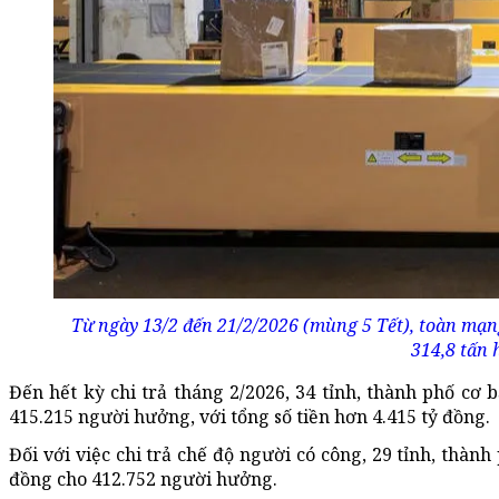
Từ ngày 13/2 đến 21/2/2026 (mùng 5 Tết), toàn mạn
314,8 tấn 
Đến hết kỳ chi trả tháng 2/2026, 34 tỉnh, thành phố cơ 
415.215 người hưởng, với tổng số tiền hơn 4.415 tỷ đồng.
Đối với việc chi trả chế độ người có công, 29 tỉnh, thành
đồng cho 412.752 người hưởng.