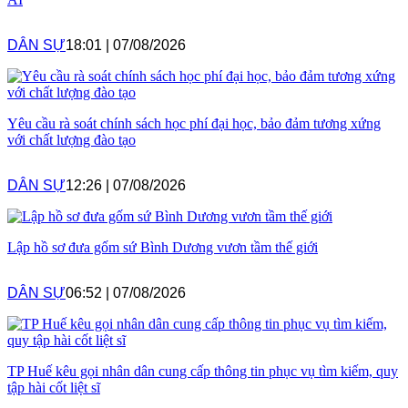
DÂN SỰ
18:01
|
07/08/2026
Yêu cầu rà soát chính sách học phí đại học, bảo đảm tương xứng
với chất lượng đào tạo
DÂN SỰ
12:26
|
07/08/2026
Lập hồ sơ đưa gốm sứ Bình Dương vươn tầm thế giới
DÂN SỰ
06:52
|
07/08/2026
TP Huế kêu gọi nhân dân cung cấp thông tin phục vụ tìm kiếm, quy
tập hài cốt liệt sĩ