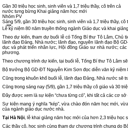
Gần 30 triệu học sinh, sinh viên và 1,7 triệu thầy, cô trên cả
nước tưng bừng Khai giảng năm học mới
Nhóm PV
Sáng 5/9, gần 30 triệu học sinh, sinh viên và 1,7 triệu thầy,
Lễ kỷ niệm 80 năm truyền thống ngành Giáo dục và khai giảng
Theo dự kiến, tham dự buổi lễ có Tổng Bí thư Tô Lâm, Chủ
lãnh đạo Đảng, Nhà nước; lãnh đạo, nguyên lãnh đạo Bộ GD-Đ
dục và phát triển nhân lực, Hội đồng Giáo sư nhà nước; các 
phương.
Theo chương trình dự kiến, tại buổi lễ, Tổng Bí thư Tô Lâm 
Bộ trưởng Bộ GD-ĐT Nguyễn Kim Sơn đọc diễn văn kỷ niệm 80 
Cũng trong khuôn khổ buổi lễ, lãnh đạo Đảng, Nhà nước sẽ t
Cũng trong sáng nay (5/9), gần 1,7 triệu thầy cô giáo và 30 tr
Đây được xem là sự kiện “chưa từng có”, khi tất cả các cơ sở
Sự kiện mang ý nghĩa “kép”, vừa chào đón năm học mới, vừa 
của ngành giáo dục nước nhà.
Tại Hà Nội
, lễ khai giảng năm học mới của hơn 2,3 triệu học s
Các thầy cô, học sinh cùng tham dự chương trình chung do Bộ