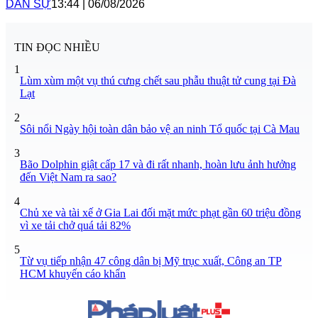
DÂN SỰ
13:44
|
06/08/2026
TIN ĐỌC NHIỀU
1
Lùm xùm một vụ thú cưng chết sau phẫu thuật tử cung tại Đà
Lạt
2
Sôi nổi Ngày hội toàn dân bảo vệ an ninh Tổ quốc tại Cà Mau
3
Bão Dolphin giật cấp 17 và đi rất nhanh, hoàn lưu ảnh hưởng
đến Việt Nam ra sao?
4
Chủ xe và tài xế ở Gia Lai đối mặt mức phạt gần 60 triệu đồng
vì xe tải chở quá tải 82%
5
Từ vụ tiếp nhận 47 công dân bị Mỹ trục xuất, Công an TP
HCM khuyến cáo khẩn