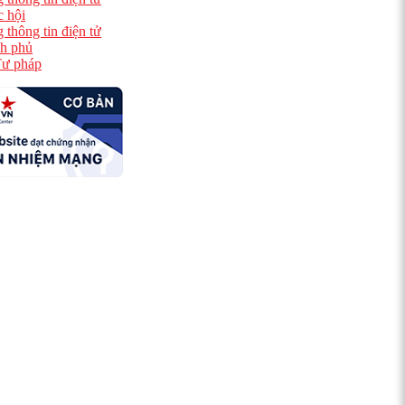
 hội
 thông tin điện tử
h phủ
ư pháp