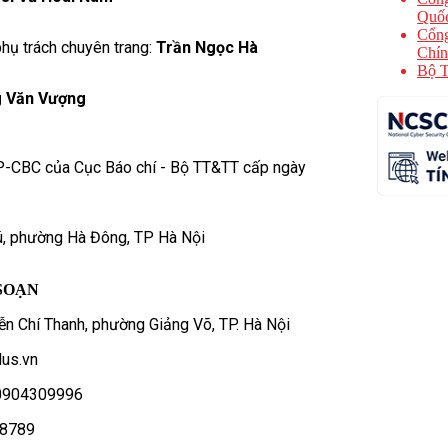
Quốc
Cổng
hụ trách chuyên trang:
Trần Ngọc Hà
Chín
Bộ T
 Văn Vượng
P-CBC của Cục Báo chí - Bộ TT&TT cấp ngày
ú, phường Hà Đông, TP Hà Nội
SOẠN
n Chí Thanh, phường Giảng Võ, TP. Hà Nội
us.vn
- 0904309996
78789