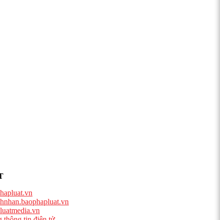
T
hapluat.vn
hnhan.baophapluat.vn
luatmedia.vn
 thông tin điện tử