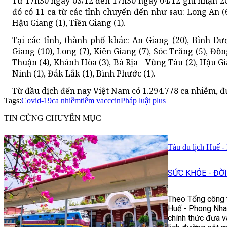
Từ 17h30 ngày 03/12 đến 17h30 ngày 04/12 ghi nhận 203
đó có 11 ca từ các tỉnh chuyển đến như sau: Long An (6
Hậu Giang (1), Tiền Giang (1).
Tại các tỉnh, thành phố khác: An Giang (20), Bình Dư
Giang (10), Long (7), Kiên Giang (7), Sóc Trăng (5), Đồn
Thuận (4), Khánh Hòa (3), Bà Rịa - Vũng Tàu (2), Hậu Gi
Ninh (1), Đắk Lắk (1), Bình Phước (1).
Từ đầu dịch đến nay Việt Nam có 1.294.778 ca nhiễm, đ
Tags:
Covid-19
ca nhiễm
tiêm vacccin
Pháp luật plus
TIN CÙNG CHUYÊN MỤC
Tàu du lịch Huế -
SỨC KHỎE - ĐỜ
Theo Tổng công t
Huế - Phong Nha:
chính thức đưa v