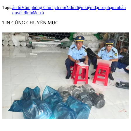
Tags:
án tù
Văn phòng Chủ tịch nước
đủ điệu kiện đặc xs
phạm nhân
quyết định
đặc xá
TIN CÙNG CHUYÊN MỤC