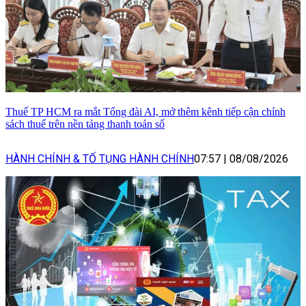
Thuế TP HCM ra mắt Tổng đài AI, mở thêm kênh tiếp cận chính
sách thuế trên nền tảng thanh toán số
HÀNH CHÍNH & TỐ TỤNG HÀNH CHÍNH
07:57
|
08/08/2026