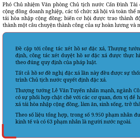
Phó Chủ nhiệm Văn phòng Chủ tịch nước Cấn Đình Tài đ
cộng đồng doanh nghiệp, các tổ chức xã hội và toàn thể 
tái hòa nhập cộng đồng; biến cơ hội được trao thành đ
thành một câu chuyện thành công của sự hoàn lương và n
Đề cập tới công tác xét hồ sơ đặc xá, Thượng tư
định, công tác xét duyệt hồ sơ đặc xá được thực h
theo đúng quy định của pháp luật.
Tất cả hồ sơ đề nghị đặc xá lần này đều được sự th
trình Chủ tịch nước quyết định đặc xá.
Thượng tướng Lê Văn Tuyến nhấn mạnh, ngành Công 
có sự phối hợp chặt chẽ với các cơ quan, đơn vị để 
xá tái hòa nhập cộng đồng, làm ăn, sinh sống, trở t
Theo số liệu tổng hợp, trong số 9.950 phạm nhân đư
kinh tế và có 63 phạm nhân là người nước ngoài.