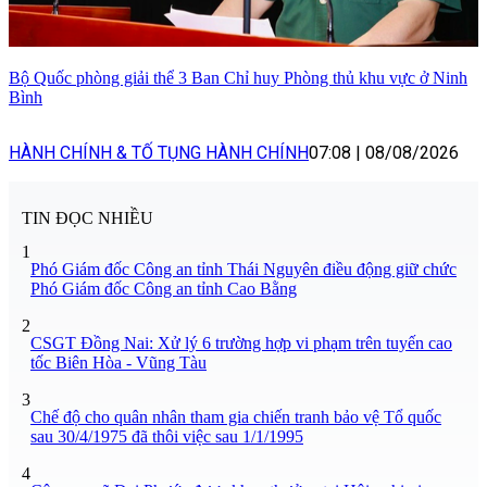
Bộ Quốc phòng giải thể 3 Ban Chỉ huy Phòng thủ khu vực ở Ninh
Bình
HÀNH CHÍNH & TỐ TỤNG HÀNH CHÍNH
07:08
|
08/08/2026
TIN ĐỌC NHIỀU
1
Phó Giám đốc Công an tỉnh Thái Nguyên điều động giữ chức
Phó Giám đốc Công an tỉnh Cao Bằng
2
CSGT Đồng Nai: Xử lý 6 trường hợp vi phạm trên tuyến cao
tốc Biên Hòa - Vũng Tàu
3
Chế độ cho quân nhân tham gia chiến tranh bảo vệ Tổ quốc
sau 30/4/1975 đã thôi việc sau 1/1/1995
4