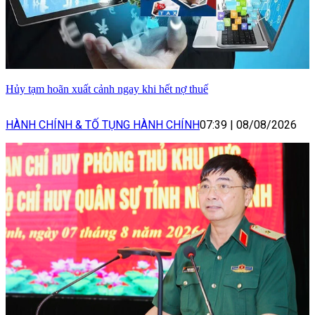
Hủy tạm hoãn xuất cảnh ngay khi hết nợ thuế
HÀNH CHÍNH & TỐ TỤNG HÀNH CHÍNH
07:39
|
08/08/2026