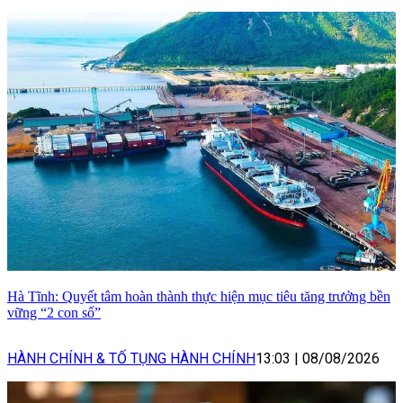
Hà Tĩnh: Quyết tâm hoàn thành thực hiện mục tiêu tăng trưởng bền
vững “2 con số”
HÀNH CHÍNH & TỐ TỤNG HÀNH CHÍNH
13:03
|
08/08/2026