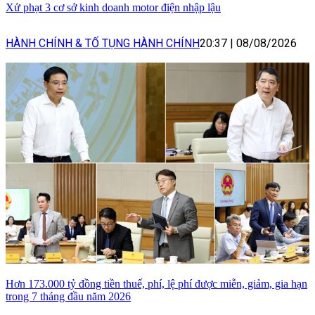
Xử phạt 3 cơ sở kinh doanh motor điện nhập lậu
HÀNH CHÍNH & TỐ TỤNG HÀNH CHÍNH
20:37
|
08/08/2026
Hơn 173.000 tỷ đồng tiền thuế, phí, lệ phí được miễn, giảm, gia hạn
trong 7 tháng đầu năm 2026