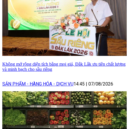
Không mở rộng diện tích bằng mọi giá, Đắk Lắk ưu tiên chất lượng
và minh bạch cho sầu riêng
SẢN PHẨM - HÀNG HÓA - DỊCH VỤ
14:45
|
07/08/2026