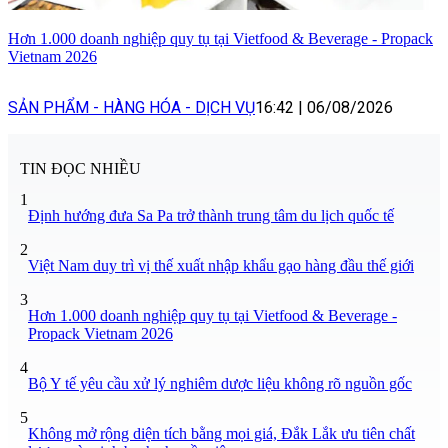
Hơn 1.000 doanh nghiệp quy tụ tại Vietfood & Beverage - Propack
Vietnam 2026
SẢN PHẨM - HÀNG HÓA - DỊCH VỤ
16:42
|
06/08/2026
TIN ĐỌC NHIỀU
1
Định hướng đưa Sa Pa trở thành trung tâm du lịch quốc tế
2
Việt Nam duy trì vị thế xuất nhập khẩu gạo hàng đầu thế giới
3
Hơn 1.000 doanh nghiệp quy tụ tại Vietfood & Beverage -
Propack Vietnam 2026
4
Bộ Y tế yêu cầu xử lý nghiêm dược liệu không rõ nguồn gốc
5
Không mở rộng diện tích bằng mọi giá, Đắk Lắk ưu tiên chất