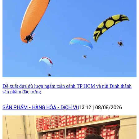
Đề xuất đưa dù lượn ngắm toàn cảnh TP HCM và núi Dinh thành
sản phẩm đặc trưng
SẢN PHẨM - HÀNG HÓA - DỊCH VỤ
13:12
|
08/08/2026