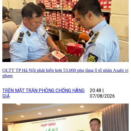
QLTT TP Hà Nội phát hiện hơn 53.000 phụ tùng ô tô nhãn Asahi vi
phạm
TRÊN MẶT TRẬN PHÒNG CHỐNG HÀNG
20:48
|
GIẢ
07/08/2026