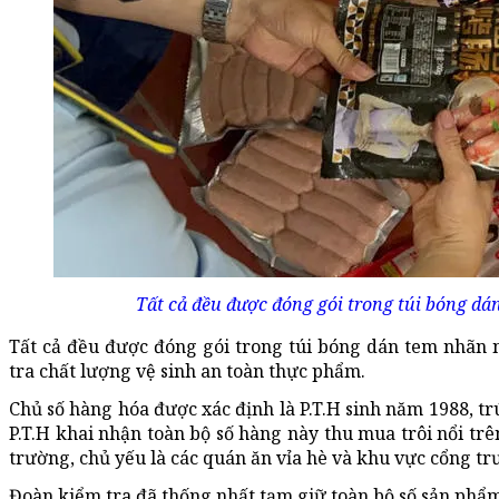
Tất cả đều được đóng gói trong túi bóng dá
Tất cả đều được đóng gói trong túi bóng dán tem nhãn 
tra chất lượng vệ sinh an toàn thực phẩm.
Chủ số hàng hóa được xác định là P.T.H sinh năm 1988, t
P.T.H khai nhận toàn bộ số hàng này thu mua trôi nổi tr
trường, chủ yếu là các quán ăn vỉa hè và khu vực cổng tr
Đoàn kiểm tra đã thống nhất tạm giữ toàn bộ số sản phẩm 