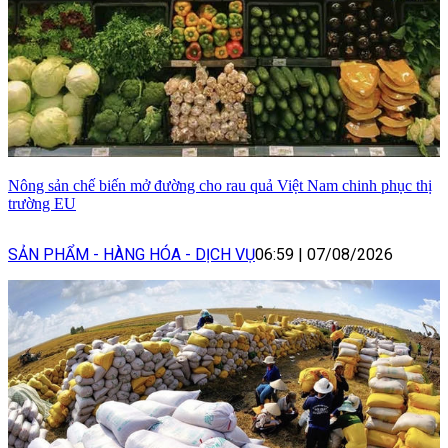
Nông sản chế biến mở đường cho rau quả Việt Nam chinh phục thị
trường EU
SẢN PHẨM - HÀNG HÓA - DỊCH VỤ
06:59
|
07/08/2026