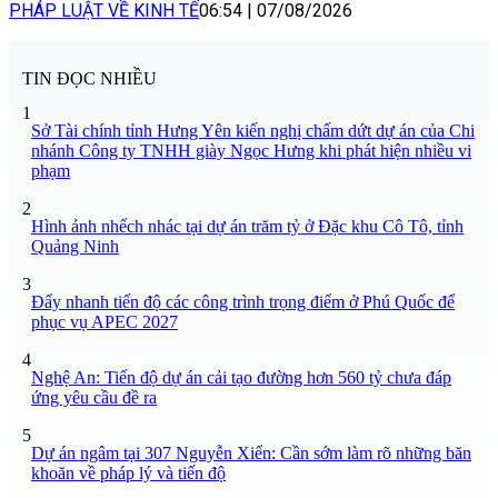
PHÁP LUẬT VỀ KINH TẾ
06:54
|
07/08/2026
TIN ĐỌC NHIỀU
1
Sở Tài chính tỉnh Hưng Yên kiến nghị chấm dứt dự án của Chi
nhánh Công ty TNHH giày Ngọc Hưng khi phát hiện nhiều vi
phạm
2
Hình ảnh nhếch nhác tại dự án trăm tỷ ở Đặc khu Cô Tô, tỉnh
Quảng Ninh
3
Đẩy nhanh tiến độ các công trình trọng điểm ở Phú Quốc để
phục vụ APEC 2027
4
Nghệ An: Tiến độ dự án cải tạo đường hơn 560 tỷ chưa đáp
ứng yêu cầu đề ra
5
Dự án ngâm tại 307 Nguyễn Xiển: Cần sớm làm rõ những băn
khoăn về pháp lý và tiến độ