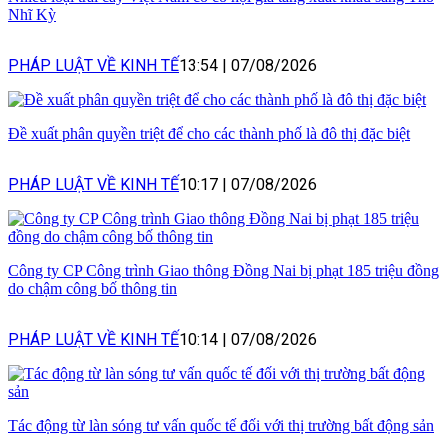
Nhĩ Kỳ
PHÁP LUẬT VỀ KINH TẾ
13:54
|
07/08/2026
Đề xuất phân quyền triệt để cho các thành phố là đô thị đặc biệt
PHÁP LUẬT VỀ KINH TẾ
10:17
|
07/08/2026
Công ty CP Công trình Giao thông Đồng Nai bị phạt 185 triệu đồng
do chậm công bố thông tin
PHÁP LUẬT VỀ KINH TẾ
10:14
|
07/08/2026
Tác động từ làn sóng tư vấn quốc tế đối với thị trường bất động sản