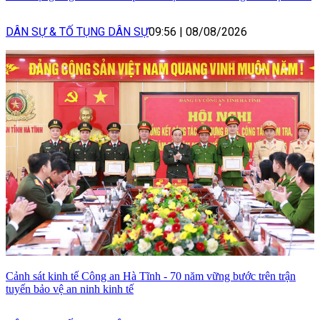
DÂN SỰ & TỐ TỤNG DÂN SỰ
09:56
|
08/08/2026
Cảnh sát kinh tế Công an Hà Tĩnh - 70 năm vững bước trên trận
tuyến bảo vệ an ninh kinh tế