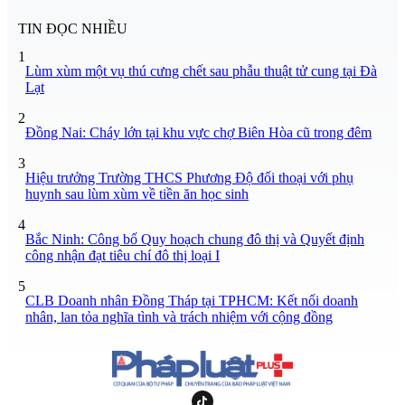
TIN ĐỌC NHIỀU
1
Lùm xùm một vụ thú cưng chết sau phẫu thuật tử cung tại Đà
Lạt
2
Đồng Nai: Cháy lớn tại khu vực chợ Biên Hòa cũ trong đêm
3
Hiệu trưởng Trường THCS Phương Độ đối thoại với phụ
huynh sau lùm xùm về tiền ăn học sinh
4
Bắc Ninh: Công bố Quy hoạch chung đô thị và Quyết định
công nhận đạt tiêu chí đô thị loại I
5
CLB Doanh nhân Đồng Tháp tại TPHCM: Kết nối doanh
nhân, lan tỏa nghĩa tình và trách nhiệm với cộng đồng