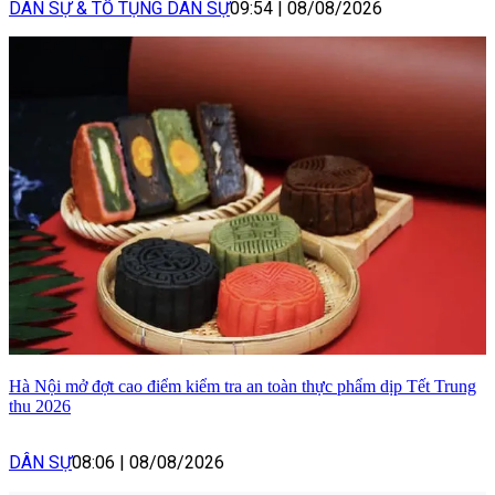
DÂN SỰ & TỐ TỤNG DÂN SỰ
09:54
|
08/08/2026
Hà Nội mở đợt cao điểm kiểm tra an toàn thực phẩm dịp Tết Trung
thu 2026
DÂN SỰ
08:06
|
08/08/2026