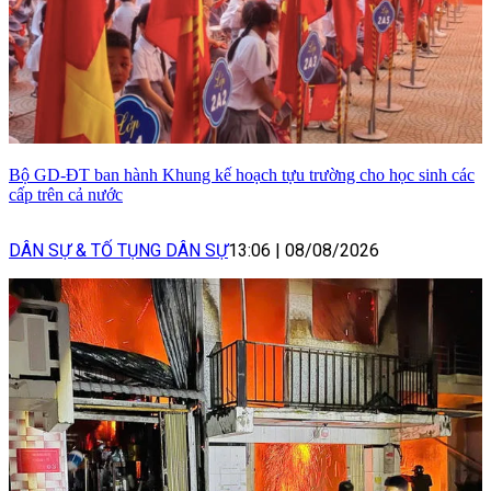
Bộ GD-ĐT ban hành Khung kế hoạch tựu trường cho học sinh các
cấp trên cả nước
DÂN SỰ & TỐ TỤNG DÂN SỰ
13:06
|
08/08/2026