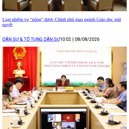
Loạt nhiệm vụ “nóng” được Chính phủ giao ngành Giáo dục giải
quyết
DÂN SỰ & TỐ TỤNG DÂN SỰ
10:02
|
08/08/2026