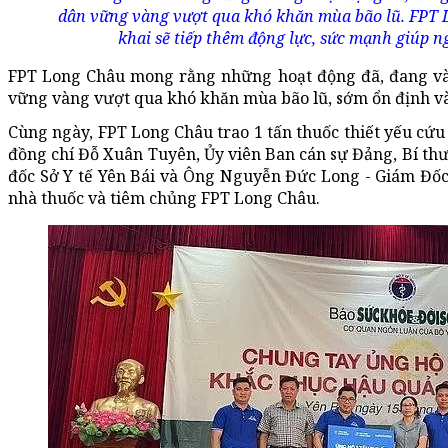
dân vững vàng vượt qua khó khăn mùa bão lũ. FPT 
khai sẽ tiếp thêm động lực, sức mạnh giúp 
FPT Long Châu mong rằng những hoạt động đã, đang và 
vững vàng vượt qua khó khăn mùa bão lũ, sớm ổn định và 
Cùng ngày, FPT Long Châu trao 1 tấn thuốc thiết yếu cứu 
đồng chí Đỗ Xuân Tuyên, Ủy viên Ban cán sự Đảng, Bí thư
đốc Sở Y tế Yên Bái và Ông Nguyễn Đức Long - Giám Đố
nhà thuốc và tiêm chủng FPT Long Châu.