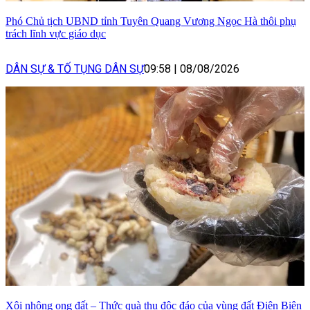
Phó Chủ tịch UBND tỉnh Tuyên Quang Vương Ngọc Hà thôi phụ
trách lĩnh vực giáo dục
DÂN SỰ & TỐ TỤNG DÂN SỰ
09:58
|
08/08/2026
Xôi nhộng ong đất – Thức quà thu độc đáo của vùng đất Điện Biên