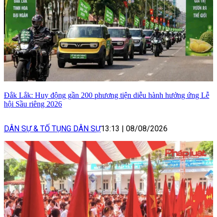
Đắk Lắk: Huy động gần 200 phương tiện diễu hành hưởng ứng Lễ
hội Sầu riêng 2026
DÂN SỰ & TỐ TỤNG DÂN SỰ
13:13
|
08/08/2026