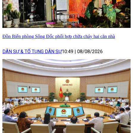
Đồn Biên phòng Sông Đốc phối hợp chữa cháy hai căn nhà
DÂN SỰ & TỐ TỤNG DÂN SỰ
10:49
|
08/08/2026