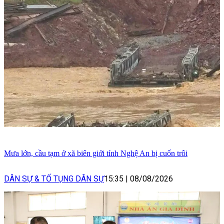
Mưa lớn, cầu tạm ở xã biên giới tỉnh Nghệ An bị cuốn trôi
DÂN SỰ & TỐ TỤNG DÂN SỰ
15:35
|
08/08/2026