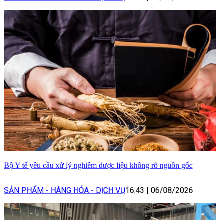
Bộ Y tế yêu cầu xử lý nghiêm dược liệu không rõ nguồn gốc
SẢN PHẨM - HÀNG HÓA - DỊCH VỤ
16:43
|
06/08/2026