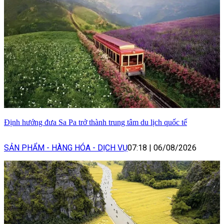
Định hướng đưa Sa Pa trở thành trung tâm du lịch quốc tế
SẢN PHẨM - HÀNG HÓA - DỊCH VỤ
07:18
|
06/08/2026