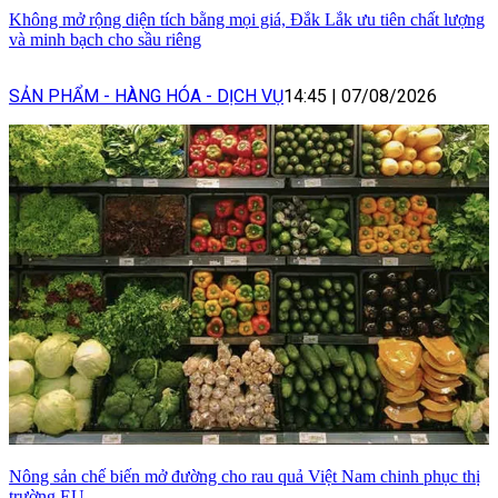
Không mở rộng diện tích bằng mọi giá, Đắk Lắk ưu tiên chất lượng
và minh bạch cho sầu riêng
SẢN PHẨM - HÀNG HÓA - DỊCH VỤ
14:45
|
07/08/2026
Nông sản chế biến mở đường cho rau quả Việt Nam chinh phục thị
trường EU