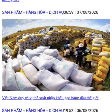
SẢN PHẨM - HÀNG HÓA - DỊCH VỤ
06:59
|
07/08/2026
Việt Nam duy trì vị thế xuất nhập khẩu gạo hàng đầu thế giới
SẢN PHẨM - HÀNG HÓA - DỊCH VỤ
19:52
|
06/08/2026