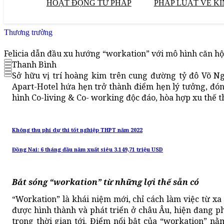
HOẠT ĐỘNG TƯ PHÁP
PHÁP LUẬT VỀ KI
Thương trường
Felicia dẫn đầu xu hướng “workation” với mô hình căn hộ 
Thanh Bình
Sở hữu vị trí hoàng kim trên cung đường tỷ đô Võ N
Apart-Hotel hứa hẹn trở thành điểm hẹn lý tưởng, đó
hình Co-living & Co- working độc đáo, hòa hợp xu thế th
Không thu phí dự thi tốt nghiệp THPT năm 2022
Đồng Nai: 6 tháng đầu năm xuất siêu 3.149,71 triệu USD
Bắt sóng “workation” từ những lợi thế sẵn có
“Workation” là khái niệm mới, chỉ cách làm việc từ x
được hình thành và phát triển ở châu Âu, hiện đang p
trong thời gian tới. Điểm nổi bật của “workation” nằ