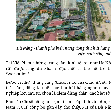
Đà Nẵng - thành phố biển năng động thu hút hàng 
việc, sinh sống m
Tại Việt Nam, những trung tâm kinh tế lớn như Hà Nộ
rất được lòng du khách, đặc biệt là thế hệ trẻ t
“workation”.
Được ví như “thung lũng Silicon mới của châu Á”, Đà
trẻ, năng động khi liên tục thu hút hàng ngàn chuyê
nghiệp lớn đầu tư, chọn là điểm dừng chân; đặc biệt sở
Báo cáo Chỉ số năng lực cạnh tranh cấp tỉnh vừa đượ
Nam (VCCI) công bố gần đây cho thấy, PCI của Đà Nẵ