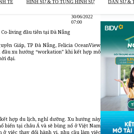
NH TẾ
HÌNH SỰ & TỐ TỤNG HÌNH SỰ
DÂN SỰ & 
30/06/2022
07:00
Co-living đầu tiên tại Đà Nẵng
guyên Giáp, TP Đà Nẵng, Felicia OceanView
n đầu xu hướng “workation” khi kết hợp mô
ời đại.
a kết hợp du lịch, nghỉ dưỡng. Xu hướng này
hổ biến tại châu Á và sẽ bùng nổ ở Việt Nam
m ở việc thay đổi hành vi, nhu cầu làm việc