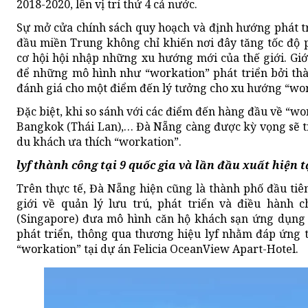
2018-2020, lên vị trí thứ 4 cả nước.
Sự mở cửa chính sách quy hoạch và định hướng phát t
đầu miền Trung không chỉ khiến nơi đây tăng tốc độ p
cơ hội hội nhập những xu hướng mới của thế giới. Gi
để những mô hình như “workation” phát triển bởi thà
đánh giá cho một điểm đến lý tưởng cho xu hướng “wor
Đặc biệt, khi so sánh với các điểm đến hàng đầu về “wo
Bangkok (Thái Lan),… Đà Nẵng càng được kỳ vọng sẽ t
du khách ưa thích “workation”.
lyf thành công tại 9 quốc gia và lần đầu xuất hiện 
Trên thực tế, Đà Nẵng hiện cũng là thành phố đầu ti
giới về quản lý lưu trú, phát triển và điều hành c
(Singapore) đưa mô hình căn hộ khách sạn ứng dụng 
phát triển, thông qua thương hiệu lyf nhằm đáp ứng 
“workation” tại dự án Felicia OceanView Apart-Hotel.