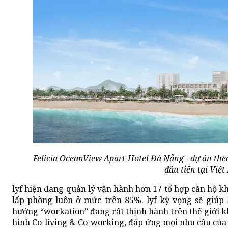
Felicia OceanView Apart-Hotel Đà Nẵng - dự án the
đầu tiên tại Việ
lyf hiện đang quản lý vận hành hơn 17 tổ hợp căn hộ khác
lấp phòng luôn ở mức trên 85%. lyf kỳ vọng sẽ giúp 
hướng “workation” đang rất thịnh hành trên thế giới k
hình Co-living & Co-working, đáp ứng mọi nhu cầu của