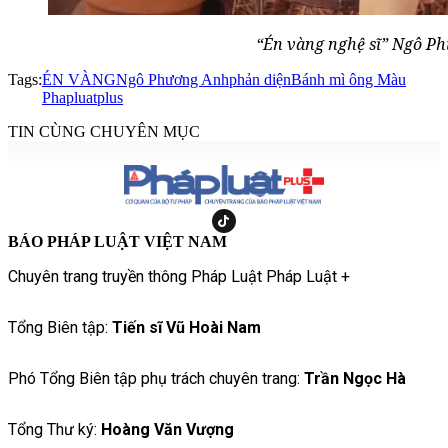
“Én vàng nghệ sĩ” Ngô P
Tags:
ÉN VÀNG
Ngô Phương Anh
phản diện
Bánh mì ông Màu
Phapluatplus
TIN CÙNG CHUYÊN MỤC
BÁO PHÁP LUẬT VIỆT NAM
Chuyên trang truyền thông Pháp Luật Pháp Luật +
Tổng Biên tập:
Tiến sĩ Vũ Hoài Nam
Phó Tổng Biên tập phụ trách chuyên trang:
Trần Ngọc Hà
Tổng Thư ký:
Hoàng Văn Vượng