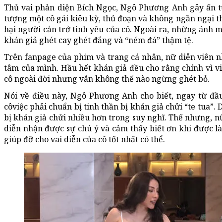
Thủ vai phản diện Bích Ngọc, Ngô Phương Anh gây ấn tư
tượng một cô gái kiêu kỳ, thủ đoạn và không ngần ngại 
hại người cản trở tình yêu của cô. Ngoài ra, những ánh 
khán giả ghét cay ghét đắng và “ném đá” thậm tệ.
Trên fanpage của phim và trang cá nhân, nữ diễn viên nh
tâm của mình. Hầu hết khán giả đều cho rằng chính vì việ
cô ngoài đời nhưng vẫn không thể nào ngừng ghét bỏ.
Nói về điều này, Ngô Phương Anh cho biết, ngay từ đầu
côviệc phải chuẩn bị tinh thần bị khán giả chửi “te tua”.
bị khán giả chửi nhiều hơn trong suy nghĩ. Thế nhưng, nữ 
diễn nhận được sự chú ý và cảm thấy biết ơn khi được là
giúp đỡ cho vai diễn của cô tốt nhất có thể.