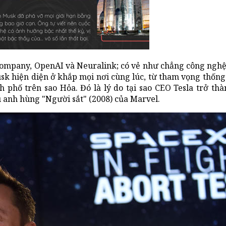
Company, OpenAI và Neuralink; có vẻ như chẳng công nghệ
sk hiện diện ở khắp mọi nơi cùng lúc, từ tham vọng thống 
h phố trên sao Hỏa. Đó là lý do tại sao CEO Tesla trở t
 anh hùng "Người sắt" (2008) của Marvel.