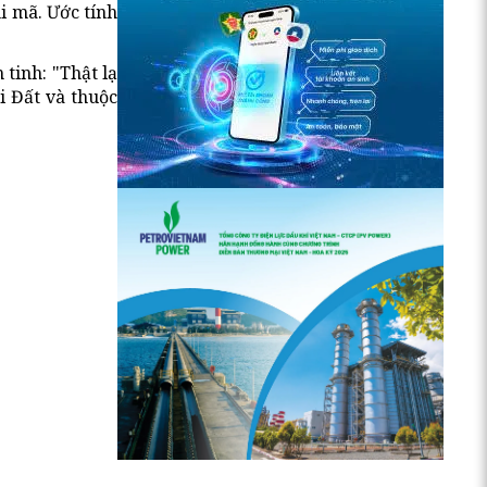
i mã. Ước tính
tinh: "Thật lạ
ái Đất và thuộc