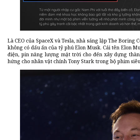
Là CEO của SpaceX và Tesla, nhà sáng lập The Boring 
không có dấu ấn của tỷ phú Elon Musk. Cái tên Elon Mu
điện, pin năng lượng mặt trời cho đến xây dựng thàn
hứng cho nhân vật chính Tony Stark trong bộ phim siêu