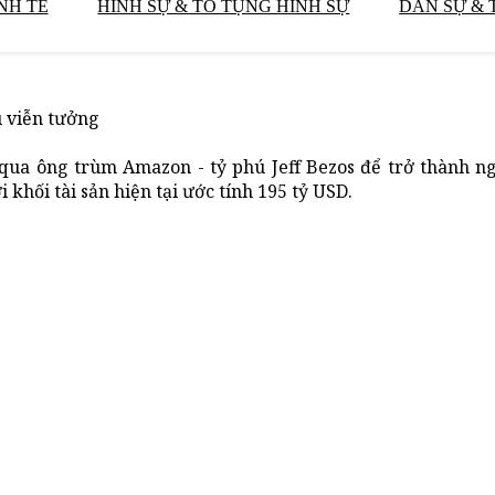
NH TẾ
HÌNH SỰ & TỐ TỤNG HÌNH SỰ
DÂN SỰ & 
u viễn tưởng
 qua ông trùm Amazon - tỷ phú Jeff Bezos để trở thành n
khối tài sản hiện tại ước tính 195 tỷ USD.