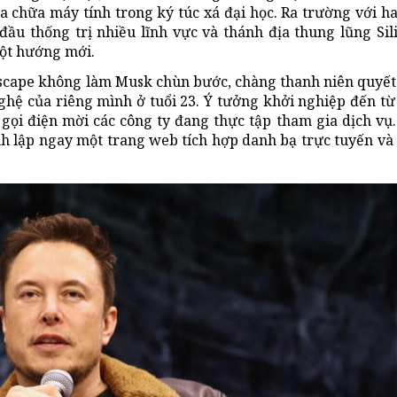
a chữa máy tính trong ký túc xá đại học. Ra trường với h
đầu thống trị nhiều lĩnh vực và thánh địa thung lũng Sil
một hướng mới.
etscape không làm Musk chùn bước, chàng thanh niên quyết
ghệ của riêng mình ở tuổi 23. Ý tưởng khởi nghiệp đến t
ọi điện mời các công ty đang thực tập tham gia dịch vụ.
h lập ngay một trang web tích hợp danh bạ trực tuyến và 