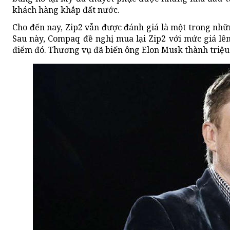
khách hàng khắp đất nước.
Cho đến nay, Zip2 vẫn được đánh giá là một trong nhữ
Sau này, Compaq đề nghị mua lại Zip2 với mức giá lên
điểm đó. Thương vụ đã biến ông Elon Musk thành triệu 