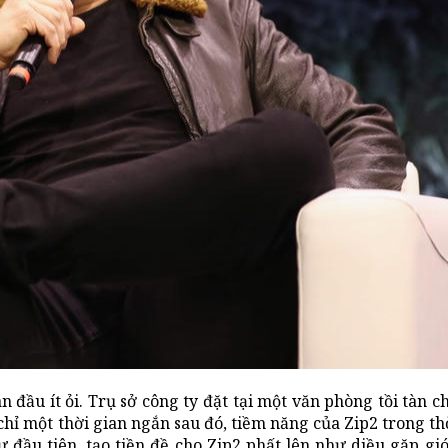
n đầu ít ỏi. Trụ sở công ty đặt tại một văn phòng tồi tàn c
hỉ một thời gian ngắn sau đó, tiềm năng của Zip2 trong thờ
đầu tiên, tạo tiền đề cho Zip2 phất lên như diều gặp gió