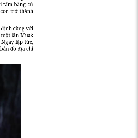
ai tấm bằng cử
icon trở thành
 định cùng với
ừ một lần Musk
 Ngay lập tức,
bản đồ địa chỉ