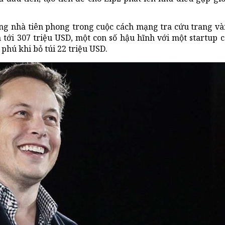
ng nhà tiên phong trong cuộc cách mạng tra cứu trang và
 tới 307 triệu USD, một con số hậu hĩnh với một startup 
phú khi bỏ túi 22 triệu USD.