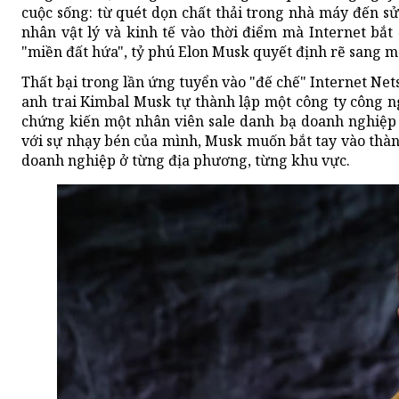
cuộc sống: từ quét dọn chất thải trong nhà máy đến sử
nhân vật lý và kinh tế vào thời điểm mà Internet bắt 
"miền đất hứa", tỷ phú Elon Musk quyết định rẽ sang 
Thất bại trong lần ứng tuyển vào "đế chế" Internet N
anh trai Kimbal Musk tự thành lập một công ty công n
chứng kiến một nhân viên sale danh bạ doanh nghiệp g
với sự nhạy bén của mình, Musk muốn bắt tay vào thàn
doanh nghiệp ở từng địa phương, từng khu vực.