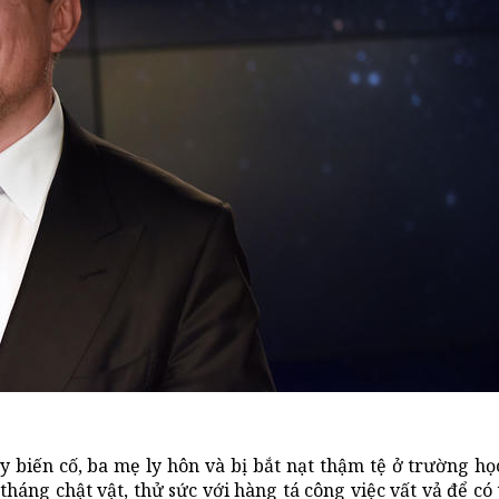
y biến cố, ba mẹ ly hôn và bị bắt nạt thậm tệ ở trường họ
háng chật vật, thử sức với hàng tá công việc vất vả để có t