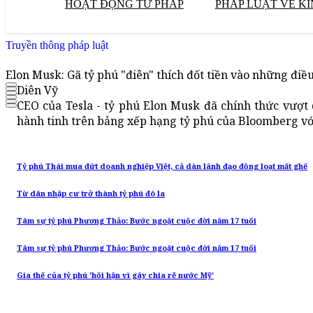
HOẠT ĐỘNG TƯ PHÁP
PHÁP LUẬT VỀ KI
Truyền thông pháp luật
Elon Musk: Gã tỷ phú "điên" thích đốt tiền vào những điề
Diên Vỹ
CEO của Tesla - tỷ phú Elon Musk đã chính thức vượt
hành tinh trên bảng xếp hạng tỷ phú của Bloomberg với 
Tỷ phú Thái mua đứt doanh nghiệp Việt, cả dàn lãnh đạo đồng loạt mất ghế
Từ dân nhập cư trở thành tỷ phú đô la
Tâm sự tỷ phú Phương Thảo: Bước ngoặt cuộc đời năm 17 tuổi
Tâm sự tỷ phú Phương Thảo: Bước ngoặt cuộc đời năm 17 tuổi
Gia thế của tỷ phú 'hối hận vì gây chia rẽ nước Mỹ'