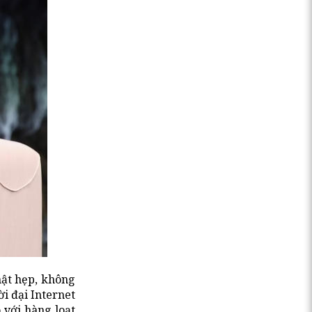
hật hẹp, không
i đại Internet
 với hàng loạt