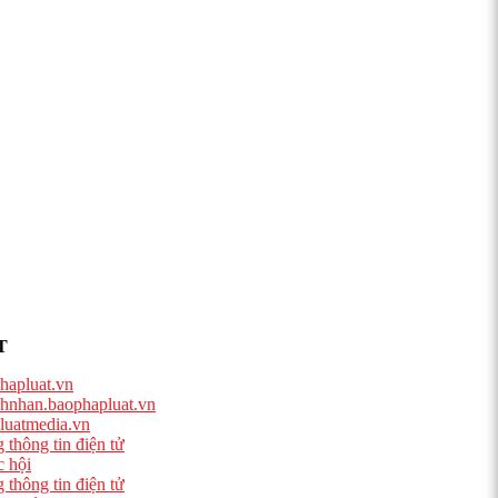
T
hapluat.vn
hnhan.baophapluat.vn
luatmedia.vn
 thông tin điện tử
 hội
 thông tin điện tử