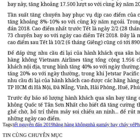
bay này, tăng khoảng 17.500 lượt so với cùng kỳ năm 2
Tần suất tăng chuyến bay phục vụ dịp cao điểm
của 
tăng khoảng 8%-10% so với cùng kỳ năm ngoái. Trong
đán 2018. Cao điểm nhất trước Tết là ngày 2/2 (28 thán
73 chuyến bay so với ngày cao điểm Tết 2018. Đây là 
cao điểm sau Tết là 10/2 (6 tháng Giêng) cũng có tới 89
Để đáp ứng nhu cầu đi lại của hành khách qua sân b
hàng không Vietnam Airlines tăng tổng cộng 1.956 c
khách nội địa, trung bình tăng 40% so với ngày thường.
tăng 20% so với ngày thường, trong khi Jetstar Pacifi
nhu cầu đi lại của hành khách cao được các hãng hàng
TP HCM đi Hà Nội, Đà Nẵng, Vinh, Hải Phòng, Huế, Ph
Trước dự báo số lượng hành khách qua sân bay tăng c
không Quốc tế Tân Sơn Nhất cho biết đã tăng cường t
ghế chờ, bố trí thêm máy soi chiếu an ninh... để rút
những ngày cao điểm.
Tags:
tết nguyên đán 2019
hãng hàng không
nhà ga
máy bay cháy vé
Ph
TIN CÙNG CHUYÊN MỤC