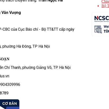
hụ trách chuyên trang:
Trần Ngọc Hà
Chín
Bộ T
 Văn Vượng
P-CBC của Cục Báo chí - Bộ TT&TT cấp ngày
ú, phường Hà Đông, TP Hà Nội
SOẠN
n Chí Thanh, phường Giảng Võ, TP. Hà Nội
us.vn
- 0904309996
78789