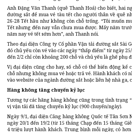
Anh Đặng Văn Thanh (quê Thanh Hoá) cho biết, hai n
đường sắt để mua vé tàu tết cho người thân về quê 
26-28 Tết hầu như không còn chỗ trống. “Tôi muốn mu
Tết nhưng đến nay vẫn chưa mua được. Mấy năm trước
năm nay vé tết sớm hơn”, anh Thanh nói.
Theo đại diện Công ty Cổ phần Vận tải đường sắt Sài G
đó chủ yếu còn vé vào các ngày “thấp điểm” từ ngày 25
đến 2/2 chỉ còn khoảng 200 chỗ và chủ yếu là ghế phụ đi
Vị đại diện cũng cho hay, số chỗ có thể biến động kể
chỗ nhưng không mua vé hoặc trả vé. Hành khách có n
vào website của ngành đường sắt hoặc liên hệ nhà ga, cá
Hàng không tăng chuyến kỷ lục
Tương tự các hãng hàng không cũng trong tình trạng 
vị vận tải đã tăng chuyến kỷ lục (900 chuyến/ngày).
Ngày 9/1, đại diện Cảng hàng không Quốc tế Tân Sơn N
ngày 20/1 đến 19/2 (từ 15 tháng Chạp đến 15 tháng Gi
4 triệu lượt hành khách. Trung bình mỗi ngày, có hơn