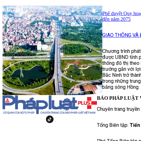
Phê duyệt Quy hoạ
đến năm 2075
GIAO THÔNG VÀ 
Chương trình phát
được UBND tỉnh ph
thống đô thị theo
trưởng gắn với lợ
Bắc Ninh trở thàn
trong những trung
bằng sông Hồng.
BÁO PHÁP LUẬT 
Chuyên trang truyền
Tổng Biên tập:
Tiến