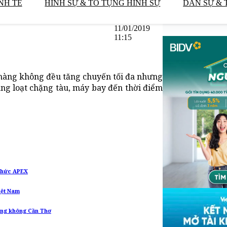
NH TẾ
HÌNH SỰ & TỐ TỤNG HÌNH SỰ
DÂN SỰ & 
11/01/2019
11:15
 hàng không đều tăng chuyến tối đa nhưng
ng loạt chặng tàu, máy bay đến thời điểm
 chức APEX
iệt Nam
hàng không Cần Thơ