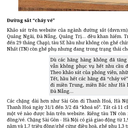
Đường sắt “cháy vé”
Khảo sát trên website của ngành đường sắt (dsvn.vn)
Quảng Ngãi, Đà Nẵng, Quảng Trị… đều khan hiếm. Tro
đến 29 tháng Chạp), tàu SE hầu như không còn ghế chí
Nhất (TN) còn ghế phụ nhưng đang trong trạng thái chờ
Dù các hãng hàng không đã tăng
vẫn không phục vụ hết nhu cầu đi
Theo khảo sát của phóng viên, nh
Tết, hầu hết các hãng đã “cháy v
đi miền Trung, miền Bắc như Hà N
Đà Nẵng…
Các chặng dài hơn như Sài Gòn đi Thanh Hoá, Hà Nộ
Thanh Hoá ngày 31/1 đến 3/2 đã “khoá sổ”. Tất cả 11 
một vé nào được bán trên website. Riêng tàu TN còn 
đồng/vé. Chặng Sài Gòn - Hà Nội có giá giao động từ 1,
nằm và 1,7 triệu đồng/ghế cứng điều hoà, ghế phụ 1,3 t