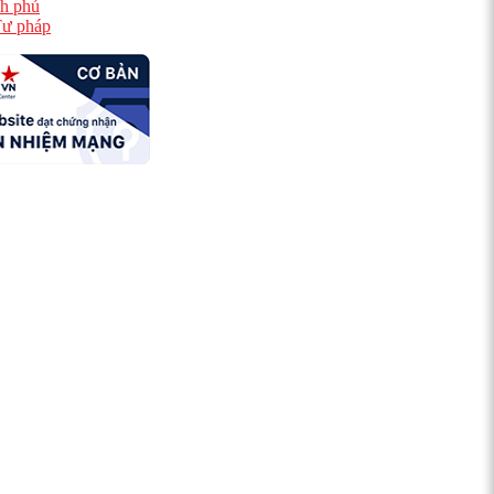
h phủ
ư pháp