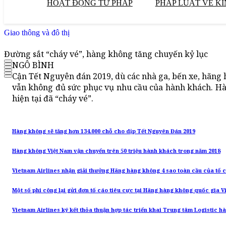
HOẠT ĐỘNG TƯ PHÁP
PHÁP LUẬT VỀ KI
Giao thông và đô thị
Đường sắt “cháy vé”, hàng không tăng chuyến kỷ lục
NGÔ BÌNH
Cận Tết Nguyên đán 2019, dù các nhà ga, bến xe, hãng
vẫn không đủ sức phục vụ nhu cầu của hành khách. Hà
hiện tại đã “cháy vé”.
Hàng không sẽ tăng hơn 134.000 chỗ cho dịp Tết Nguyên Đán 2019
Hàng không Việt Nam vận chuyển trên 50 triệu hành khách trong năm 2018
Vietnam Airlines nhận giải thưởng Hãng hàng không 4 sao toàn cầu của tổ
Một số phi công lại gửi đơn tố cáo tiêu cực tại Hãng hàng không quốc gia V
Vietnam Airlines ký kết thỏa thuận hợp tác triển khai Trung tâm Logistic 