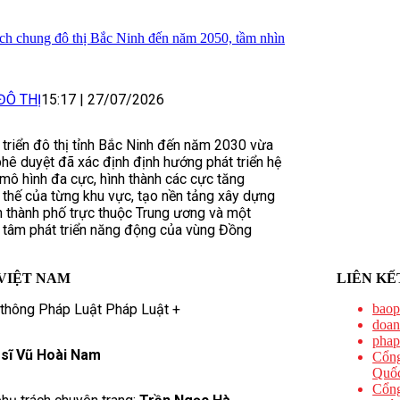
ch chung đô thị Bắc Ninh đến năm 2050, tầm nhìn
ĐÔ THỊ
15:17
|
27/07/2026
 triển đô thị tỉnh Bắc Ninh đến năm 2030 vừa
ê duyệt đã xác định định hướng phát triển hệ
 mô hình đa cực, hình thành các cực tăng
i thế của từng khu vực, tạo nền tảng xây dựng
h thành phố trực thuộc Trung ương và một
 tâm phát triển năng động của vùng Đồng
VIỆT NAM
LIÊN KẾ
 thông Pháp Luật Pháp Luật +
baop
doan
phap
 sĩ Vũ Hoài Nam
Cổng
Quốc
Cổng