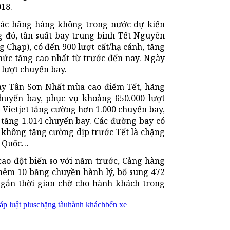
018.
các hãng hàng không trong nước dự kiến
 đó, tần suất bay trung bình Tết Nguyên
g Chạp), có đến 900 lượt cất/hạ cánh, tăng
mức tăng cao nhất từ trước đến nay. Ngày
0 lượt chuyến bay.
ay Tân Sơn Nhất mùa cao điểm Tết, hãng
huyến bay, phục vụ khoảng 650.000 lượt
 Vietjet tăng cường hơn 1.000 chuyến bay,
c tăng 1.014 chuyến bay. Các đường bay có
 không tăng cường dịp trước Tết là chặng
ú Quốc…
ao đột biến so với năm trước, Cảng hàng
hêm 10 băng chuyền hành lý, bổ sung 472
 ngắn thời gian chờ cho hành khách trong
áp luật plus
chặng tàu
hành khách
bến xe