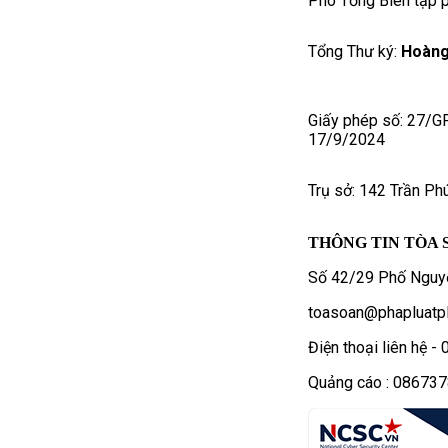
Phó Tổng Biên tập p
Tổng Thư ký:
Hoàng
Giấy phép số: 27/G
17/9/2024
Trụ sở: 142 Trần Ph
THÔNG TIN TÒA 
Số 42/29 Phố Nguyễ
toasoan@phapluatpl
Điện thoại liên hệ 
Quảng cáo : 08673