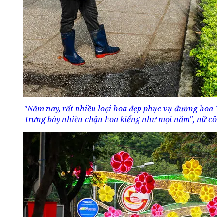
"Năm nay, rất nhiều loại hoa đẹp phục vụ đường hoa 
trưng bày nhiều chậu hoa kiểng như mọi năm", nữ cô