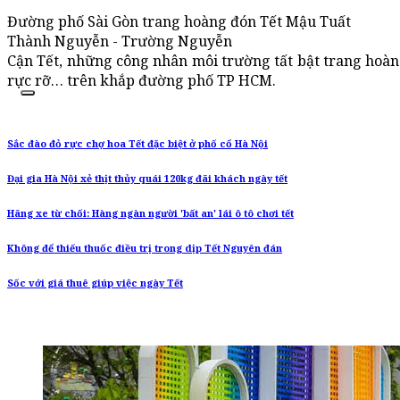
Đường phố Sài Gòn trang hoàng đón Tết Mậu Tuất
Thành Nguyễn - Trường Nguyễn
Cận Tết, những công nhân môi trường tất bật trang hoàn
rực rỡ… trên khắp đường phố TP HCM.
Sắc đào đỏ rực chợ hoa Tết đặc biệt ở phố cổ Hà Nội
Đại gia Hà Nội xẻ thịt thủy quái 120kg đãi khách ngày tết
Hãng xe từ chối: Hàng ngàn người 'bất an' lái ô tô chơi tết
Không để thiếu thuốc điều trị trong dịp Tết Nguyên đán
Sốc với giá thuê giúp việc ngày Tết