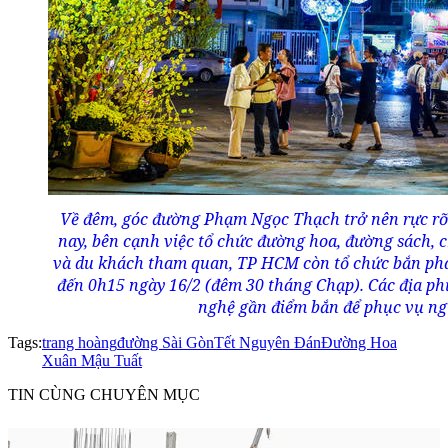
Về đêm, góc đường Phạm Ngọc Thạch trở nên rực r
nay, bên cạnh việc tổ chức đường hoa, đường sách, 
và du khách tham quan, TP HCM còn tổ chức bắn pháo
đến 0h15 ngày 16/2 (đêm 30 tháng Chạp). Các địa p
nghệ gần điểm bắn để phục vụ ng
Tags:
trang hoàng
đường Sài Gòn
Tết Nguyên Đán
Đường Hoa
Xuân Mậu Tuất
TIN CÙNG CHUYÊN MỤC