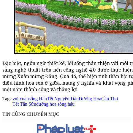
Đặc biệt, ngôn ngữ thiết kế, lối sống thân thiện với môi
sáng nghệ thuật trên nền công nghệ 4.0 được thực hiện 
mừng Xuân mừng Đảng. Qua đó, thể hiện tinh thần hội t
điệu hình hoa sen ở giữa, mang ý nghĩa và khát vọng ph
một năm thành công và thắng lợi.
Tags:
vui xuân
sông Hậu
Tết Nguyên Đán
Đường Hoa
Cần Thơ
Tết Tân Sửu
đường hoa sông hậu
TIN CÙNG CHUYÊN MỤC