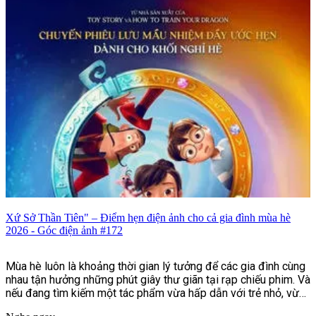
Xứ Sở Thần Tiên" – Điểm hẹn điện ảnh cho cả gia đình mùa hè
2026 - Góc điện ảnh #172
Mùa hè luôn là khoảng thời gian lý tưởng để các gia đình cùng
nhau tận hưởng những phút giây thư giãn tại rạp chiếu phim. Và
nếu đang tìm kiếm một tác phẩm vừa hấp dẫn với trẻ nhỏ, vừa
mang đến nhiều thông điệp ý nghĩa cho người lớn, thì bộ phim