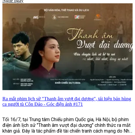
Nghe ngay
hoạt hình "Xứ Sở Thần Tiên" hứa hẹn sẽ là một lựa chọn đáng
chú ý trong dịp cuối tháng 7 này.
Ra mắt phim lịch sử "Thanh âm vượt đại dương", tái hiện bản hùng
ca người tù Côn Đảo - Góc điện ảnh #171
Tối 16/7, tại Trung tâm Chiếu phim Quốc gia, Hà Nội, bộ phim
điện ảnh lịch sử "Thanh âm vượt đại dương" chính thức ra mắt
khán giả. Đây là tác phẩm đề tài chiến tranh cách mạng do Nhà