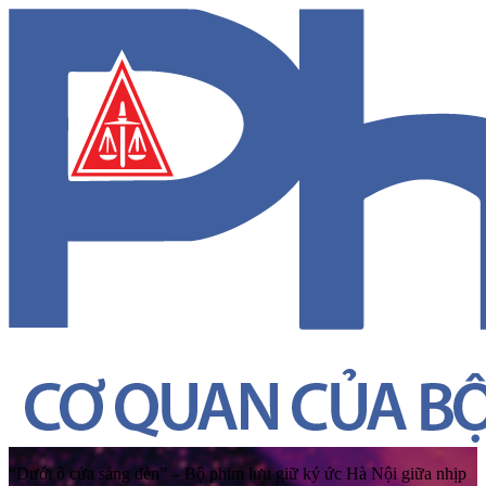
“Dưới ô cửa sáng đèn” – Bộ phim lưu giữ ký ức Hà Nội giữa nhịp