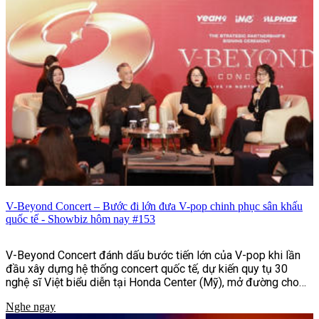
ngọn gió.
V-Beyond Concert – Bước đi lớn đưa V-pop chinh phục sân khấu
quốc tế - Showbiz hôm nay #153
V-Beyond Concert đánh dấu bước tiến lớn của V-pop khi lần
đầu xây dựng hệ thống concert quốc tế, dự kiến quy tụ 30
nghệ sĩ Việt biểu diễn tại Honda Center (Mỹ), mở đường cho
âm nhạc Việt chinh phục khán giả toàn cầu.
Nghe ngay