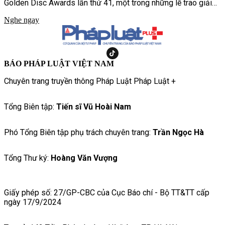
Golden Disc Awards lần thứ 41, một trong những lễ trao giải
âm nhạc uy tín nhất Hàn Quốc, chính thức xác nhận sẽ được tổ
Nghe ngay
chức tại Hà Nội vào tháng 1/2027.
BÁO PHÁP LUẬT VIỆT NAM
Chuyên trang truyền thông Pháp Luật Pháp Luật +
Tổng Biên tập:
Tiến sĩ Vũ Hoài Nam
Phó Tổng Biên tập phụ trách chuyên trang:
Trần Ngọc Hà
Tổng Thư ký:
Hoàng Văn Vượng
Giấy phép số: 27/GP-CBC của Cục Báo chí - Bộ TT&TT cấp
ngày 17/9/2024