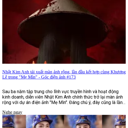
Nhật Kim Anh tái xuất màn ảnh rộng, lần đầu kết hợp cùng Khương
Lê trong "Mẹ Mìn" - Góc điện ảnh #173
Sau ba năm tập trung cho lĩnh vực truyền hình và hoạt động
kinh doanh, diễn viên Nhật Kim Anh chính thức trở lại màn ảnh
rộng với dự án điện ảnh "Mẹ Mìn". Đáng chú ý, đây cũng là lần
đầu nữ diễn viên hợp tác cùng Khương Lê, nam diễn viên trẻ
Nghe ngay
kém cô 13 tuổi. Dù không vào vai cặp đôi, sự kết hợp giữa hai
gương mặt thuộc hai thế hệ diễn viên vẫn nhanh chóng thu hút
sự quan tâm của khán giả ngay từ những hình ảnh đầu tiên