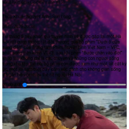
sống hiện đại - Góc điện ảnh #150
Thục Khuê
-
Nguyệt Anh
-
Sơn Long
08/05/2026 20:38
Từ tháng 5 này, khán giả truyền hình sẽ được gặp lại một Hà
Nội rất quen thuộc, rất đời thường qua bộ phim “Dưới ô cửa
sáng đèn” của Trung tâm Phim Truyền hình Việt Nam – VFC,
phát sóng trên kênh VTV3, sau khi phim "Bước chân vào đời"
khép lại. Không chỉ là câu chuyện về những con người sống
trong khu tập thể cũ, bộ phim còn được xem như một lát cắt ký
ức, một lời tạm biệt đầy cảm xúc dành cho không gian sống
đã gắn bó với nhiều thế hệ người Hà Nội.
00:00
/
4:08