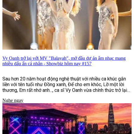
Vy Oanh trở lại với MV "Balayah", mở đầu dự án âm nhạc mang
nhiều dấu ấn cá nhân - Showbiz hôm nay #157
Sau hơn 20 năm hoạt động nghệ thuật với nhiều ca khúc gắn
liền với tên tuổi như Đồng xanh, Để cho em khóc, Lỡ một lời
thương, Em rất nhớ anh..., ca sĩ Vy Oanh vừa chính thức trở lại
với MV "Balayah". Đây là sản phẩm mở màn cho dự án âm nhạc
Nghe ngay
"Hai Bản Thể | UNFOLDED", đồng thời đánh dấu bước chuyển
mình rõ nét về hình ảnh, phong cách âm nhạc và định hướng
sáng tạo của nữ ca sĩ sau nhiều năm gắn bó với dòng nhạc
ballad.