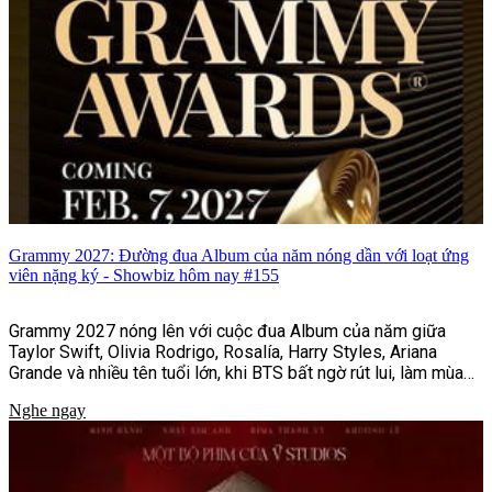
Grammy 2027: Đường đua Album của năm nóng dần với loạt ứng
viên nặng ký - Showbiz hôm nay #155
Grammy 2027 nóng lên với cuộc đua Album của năm giữa
Taylor Swift, Olivia Rodrigo, Rosalía, Harry Styles, Ariana
Grande và nhiều tên tuổi lớn, khi BTS bất ngờ rút lui, làm mùa
giải thêm khó lường.
Nghe ngay