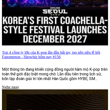
Top 4 công ty lớn của K-pop lần đầu bắt tay, tạo nên siêu lễ hội
Fanomenon - Showbiz hôm nay #156
Một thông tin đang khiến cộng đồng người hâm mộ K-pop trên
toàn thế giới đặc biệt mong chờ. Lần đầu tiên trong lịch sử,
bốn tập đoàn giải trí lớn nhất Hàn Quốc gồm HYBE, SM
Entertainment, JYP Entertainment và YG Entertainment sẽ
Nghe ngay
cùng bắt tay tổ chức lễ hội âm nhạc và văn hóa quy mô quốc tế
mang tên Fanomenon.