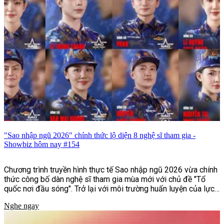
được công bố tại lễ khai máy.
"Sao nhập ngũ 2026" chính thức lộ diện 8 nghệ sĩ tham gia -
Showbiz hôm nay #154
Chương trình truyền hình thực tế Sao nhập ngũ 2026 vừa chính
thức công bố dàn nghệ sĩ tham gia mùa mới với chủ đề "Tổ
quốc nơi đầu sóng". Trở lại với môi trường huấn luyện của lực
lượng Hải quân Đánh bộ, chương trình hứa hẹn mang đến
Nghe ngay
những thử thách khắc nghiệt hơn, chân thực hơn, tái hiện cuộc
sống và quá trình rèn luyện của những người lính nơi đầu sóng