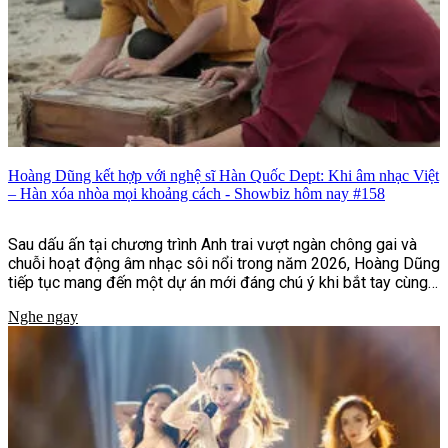
Hoàng Dũng kết hợp với nghệ sĩ Hàn Quốc Dept: Khi âm nhạc Việt
– Hàn xóa nhòa mọi khoảng cách - Showbiz hôm nay #158
Sau dấu ấn tại chương trình Anh trai vượt ngàn chông gai và
chuỗi hoạt động âm nhạc sôi nổi trong năm 2026, Hoàng Dũng
tiếp tục mang đến một dự án mới đáng chú ý khi bắt tay cùng
nghệ sĩ Hàn Quốc Dept trong ca khúc "Nói nhỏ em nghe".
Nghe ngay