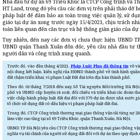
Nhà đầu tư dự án 69 Triều Khúc là CTCP Công trình và T
HT Land, trong đó yêu cầu các đơn vị trên phải tháo dỡ h
pháp luật để đảm bảo an toàn trong việc quản lý, sử dụn
giáo tại dự án xong trước ngày 15/4/2021, chịu trách nh
toàn liên quan đến cần trục và hệ thống giàn giáo của dự 
Tuy nhiên, đến nay các đơn vị chưa thực hiện. UBND TP
UBND quận Thanh Xuân đôn đốc, yêu cầu nhà đầu tư t
người dân và công trình xung quanh.
Trước đó, vào đầu tháng 4/2021,
Pháp Luật Plus đã thông tin
về vi
nội dung kết luận, kiến nghị của HĐND thành phố về tình hình quản
đất chậm triển khai, vi phạm Luật Đất đai trên địa bàn thành phố.
Theo đó, từ tháng 7/2018 đến nay, Sở Tài nguyên Môi trường Hà Nội 
phố và UBND cấp huyện rà soát, đối chiếu và triển khai các đoàn than
việc chấp hành pháp luật đất đai đối với 379 dự án được nhà nước gia
tổ chức sử dụng đất có dấu hiệu vi phạm pháp luật đất đai.
Trong đó, CTCP Công trình thương mại giao thông vận tải từng nợ 28
làm việc cao tầng tại số 69 Triều Khúc, quận Thanh Xuân, Hà Nội.
UBND TP Hà Nội yêu cầu CTCP Công trình thương mại giao thông vận t
nghĩa vụ tài chính của người sử dụng đất đối với dự án theo quy định 