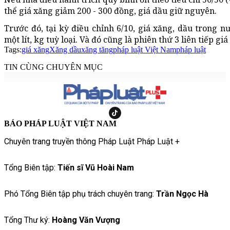
thể giá xăng giảm 200 - 300 đồng, giá dầu giữ nguyên.
Trước đó, tại kỳ điều chỉnh 6/10, giá xăng, dầu trong n
một lít, kg tuỳ loại. Và đó cũng là phiên thứ 3 liên tiếp g
Tags:
giá xăng
Xăng dầu
xăng tăng
pháp luật Việt Nam
pháp luật
TIN CÙNG CHUYÊN MỤC
BÁO PHÁP LUẬT VIỆT NAM
Chuyên trang truyền thông Pháp Luật Pháp Luật +
Tổng Biên tập:
Tiến sĩ Vũ Hoài Nam
Phó Tổng Biên tập phụ trách chuyên trang:
Trần Ngọc Hà
Tổng Thư ký:
Hoàng Văn Vượng