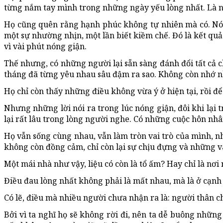
từng nắm tay mình trong những ngày yếu lòng nhất. Là n
Họ cũng quên rằng hạnh phúc không tự nhiên mà có. Nó 
một sự nhường nhịn, một lần biết kiềm chế. Đó là kết quả 
vì vài phút nóng giận.
Thế nhưng, có những người lại sẵn sàng đánh đổi tất cả 
tháng đã từng yêu nhau sâu đậm ra sao. Không còn nhớ 
Họ chỉ còn thấy những điều không vừa ý ở hiện tại, rồi để
Nhưng những lời nói ra trong lúc nóng giận, đôi khi lại
lại rất lâu trong lòng người nghe. Có những cuộc hôn nh
Họ vẫn sống cùng nhau, vẫn làm tròn vai trò của mình, n
không còn đồng cảm, chỉ còn lại sự chịu đựng và những va
Một mái nhà như vậy, liệu có còn là tổ ấm? Hay chỉ là nơ
Điều đau lòng nhất không phải là mất nhau, mà là ở cạnh
Có lẽ, điều mà nhiều người chưa nhận ra là: người thân ch
Bởi vì ta nghĩ họ sẽ không rời đi, nên ta dễ buông nhữn