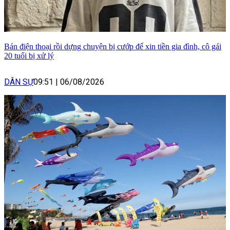
Bán điện thoại rồi dựng chuyện bị cướp để xin tiền gia đình, cô gái
20 tuổi bị xử lý
DÂN SỰ
09:51
|
06/08/2026