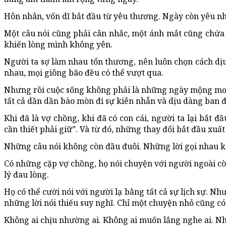
Hôn nhân, vốn dĩ bắt đầu từ yêu thương. Ngày còn yêu nh
Một câu nói cũng phải cân nhắc, một ánh mắt cũng chứa 
khiến lòng mình không yên.
Người ta sợ làm nhau tổn thương, nên luôn chọn cách dịu 
nhau, mọi giông bão đều có thể vượt qua.
Nhưng rồi cuộc sống không phải là những ngày mộng mơ k
tất cả dần dần bào mòn đi sự kiên nhẫn và dịu dàng ban 
Khi đã là vợ chồng, khi đã có con cái, người ta lại bắt
cần thiết phải giữ”. Và từ đó, những thay đổi bắt đầu xuất
Những câu nói không còn đầu đuôi. Những lời gọi nhau 
Có những cặp vợ chồng, họ nói chuyện với người ngoài cò
lý đau lòng.
Họ có thể cười nói với người lạ bằng tất cả sự lịch sự. N
những lời nói thiếu suy nghĩ. Chỉ một chuyện nhỏ cũng có
Không ai chịu nhường ai. Không ai muốn lắng nghe ai. N