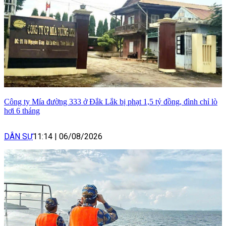
Công ty Mía đường 333 ở Đắk Lắk bị phạt 1,5 tỷ đồng, đình chỉ lò
hơi 6 tháng
DÂN SỰ
11:14
|
06/08/2026