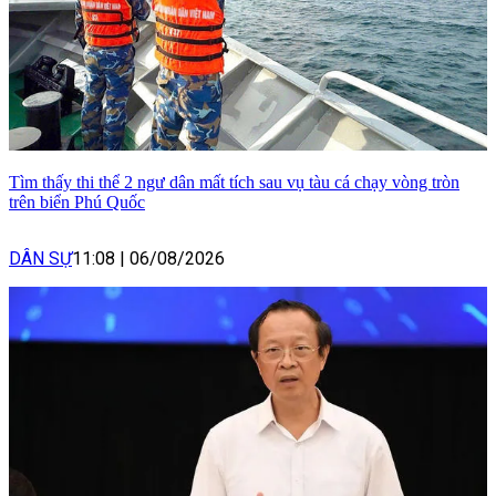
Tìm thấy thi thể 2 ngư dân mất tích sau vụ tàu cá chạy vòng tròn
trên biển Phú Quốc
DÂN SỰ
11:08
|
06/08/2026