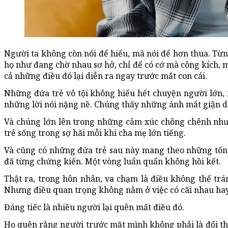
Người ta không còn nói để hiểu, mà nói để hơn thua. Từn
họ như đang chờ nhau sơ hở, chỉ để có cớ mà công kích, m
cả những điều đó lại diễn ra ngay trước mắt con cái.
Những đứa trẻ vô tội không hiểu hết chuyện người lớn,
những lời nói nặng nề. Chúng thấy những ánh mắt giận d
Và chúng lớn lên trong những cảm xúc chông chênh như 
trẻ sống trong sợ hãi mỗi khi cha mẹ lớn tiếng.
Và cũng có những đứa trẻ sau này mang theo những tổn t
đã từng chứng kiến. Một vòng luẩn quẩn không hồi kết.
Thật ra, trong hôn nhân, va chạm là điều không thể trá
Nhưng điều quan trọng không nằm ở việc có cãi nhau hay
Đáng tiếc là nhiều người lại quên mất điều đó.
Họ quên rằng người trước mặt mình không phải là đối th