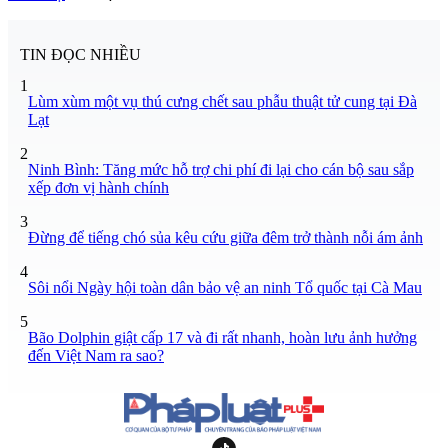
TIN ĐỌC NHIỀU
1
Lùm xùm một vụ thú cưng chết sau phẫu thuật tử cung tại Đà
Lạt
2
Ninh Bình: Tăng mức hỗ trợ chi phí đi lại cho cán bộ sau sắp
xếp đơn vị hành chính
3
Đừng để tiếng chó sủa kêu cứu giữa đêm trở thành nỗi ám ảnh
4
Sôi nổi Ngày hội toàn dân bảo vệ an ninh Tổ quốc tại Cà Mau
5
Bão Dolphin giật cấp 17 và đi rất nhanh, hoàn lưu ảnh hưởng
đến Việt Nam ra sao?