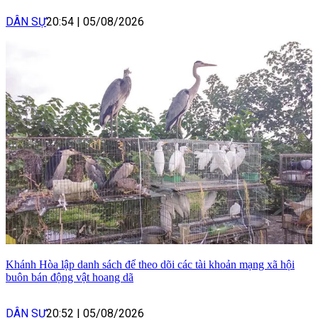
DÂN SỰ
20:54
|
05/08/2026
Khánh Hòa lập danh sách để theo dõi các tài khoản mạng xã hội
buôn bán động vật hoang dã
DÂN SỰ
20:52
|
05/08/2026