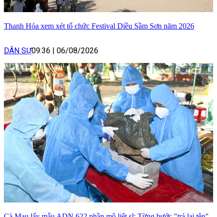
Thanh Hóa xem xét tổ chức Festival Diều Sầm Sơn năm 2026
DÂN SỰ
09:36
|
06/08/2026
Cà Mau lấy mẫu ADN 622 phần mộ liệt sĩ: Từng bước "trả lại tên"