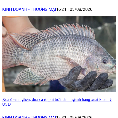
KINH DOANH - THƯƠNG MẠI
16:21
|
05/08/2026
Xóa điểm nghẽn, đưa cá rô phi trở thành ngành hàng xuất khẩu tỷ
USD
KINH DOANH - THƯƠNG MẠI
12:31
|
05/08/2026