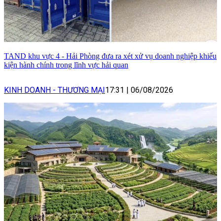
TAND khu vực 4 - Hải Phòng đưa ra xét xử vụ doanh nghiệp khiếu
kiện hành chính trong lĩnh vực hải quan
KINH DOANH - THƯƠNG MẠI
17:31
|
06/08/2026