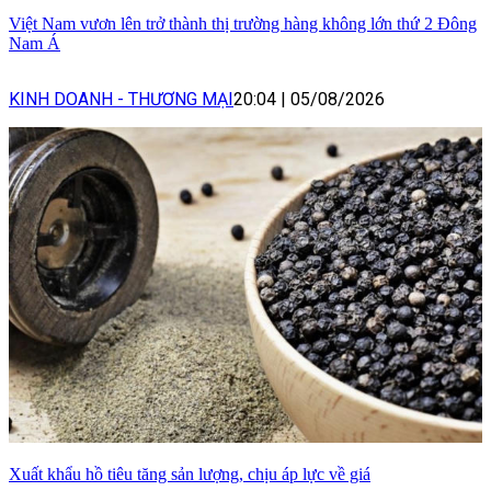
Việt Nam vươn lên trở thành thị trường hàng không lớn thứ 2 Đông
Nam Á
KINH DOANH - THƯƠNG MẠI
20:04
|
05/08/2026
Xuất khẩu hồ tiêu tăng sản lượng, chịu áp lực về giá