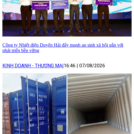
Công ty Nhiệt điện Duyên Hải đẩy mạnh an sinh xã hội gắn với
phát triển bền vững
KINH DOANH - THƯƠNG MẠI
16:46
|
07/08/2026