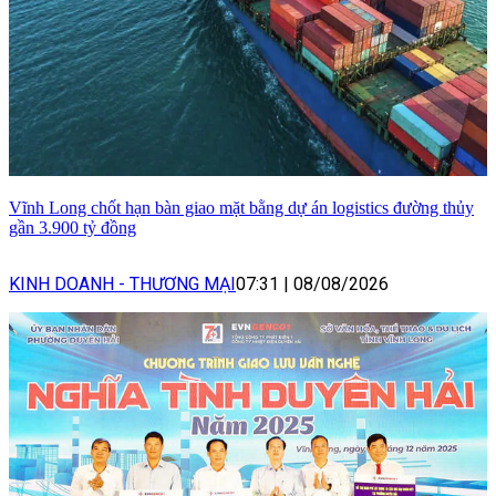
Vĩnh Long chốt hạn bàn giao mặt bằng dự án logistics đường thủy
gần 3.900 tỷ đồng
KINH DOANH - THƯƠNG MẠI
07:31
|
08/08/2026