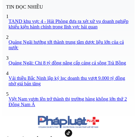
TIN ĐỌC NHIỀU
1
TAND khu vực 4 - Hải Phòng đưa ra xét xử vụ doanh nghiệp
khiếu kiện hành chính trong lĩnh vực hải quan
2
Quảng Ngãi hướng tới thành trung tâm dược liệu lớn của cả
nước
3
Quảng Ngãi: Chi 8 tỷ đồng nâng cấp cảng cá sông Trà Bồng
4
Vải thiều Bắc Ninh lập kỷ lục doanh thu vượt 9.000 tỷ đồng
nhờ giá bán tăng
5
Việt Nam vươn lên trở thành thị trường hàng không lớn thứ 2
Đông Nam Á