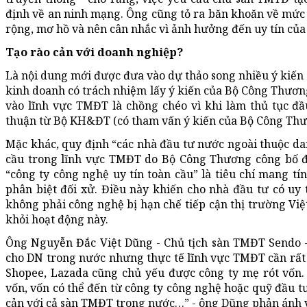
định về an ninh mạng. Ông cũng tỏ ra băn khoăn về mức 
rộng, mơ hồ và nên cân nhắc vì ảnh hưởng đến uy tín của
Tạo rào cản với doanh nghiệp?
Là nội dung mới được đưa vào dự thảo song nhiều ý kiến 
kinh doanh có trách nhiệm lấy ý kiến của Bộ Công Thươn
vào lĩnh vực TMĐT là chồng chéo vì khi làm thủ tục đầ
thuận từ Bộ KH&ĐT (có tham vấn ý kiến của Bộ Công Thư
Mặc khác, quy định “các nhà đầu tư nước ngoài thuộc dan
cầu trong lĩnh vực TMĐT do Bộ Công Thương công bố đ
“công ty công nghệ uy tín toàn cầu” là tiêu chí mang t
phân biệt đối xử. Điều này khiến cho nhà đầu tư có uy 
không phải công nghệ bị hạn chế tiếp cận thị trường Việ
khỏi hoạt động này.
Ông Nguyễn Đắc Việt Dũng - Chủ tịch sàn TMĐT Sendo -
cho DN trong nước nhưng thực tế lĩnh vực TMĐT cần rất
Shopee, Lazada cũng chủ yếu được công ty mẹ rót vốn.
vốn, vốn có thể đến từ công ty công nghệ hoặc quỹ đầu tư
cản với cả sàn TMĐT trong nước…” - ông Dũng phản ánh v