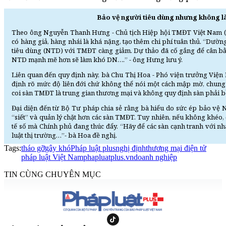
Bảo vệ người tiêu dùng nhưng không 
Theo ông Nguyễn Thanh Hưng - Chủ tịch Hiệp hội TMĐT Việt Nam (
có hàng giả, hàng nhái là khá nặng, tạo thêm chi phí tuân thủ. “Dườn
tiêu dùng (NTD) với TMĐT càng giảm. Dự thảo đã cố gắng để cân bằ
NTD mạnh mẽ hơn sẽ làm khó DN….” - ông Hưng lưu ý.
Liên quan đến quy định này, bà Chu Thị Hoa - Phó viện trưởng Viện
định rõ mức độ liên đới chứ không thể nói một cách mập mờ, chung
coi sàn TMĐT là trung gian thương mại và không quy định sàn phải 
Đại diện đến từ Bộ Tư pháp chia sẻ rằng bà hiểu do sức ép bảo vệ
“siết” và quản lý chặt hơn các sàn TMĐT. Tuy nhiên, nếu không khéo, 
tế số mà Chính phủ đang thúc đẩy. “Hãy để các sàn cạnh tranh với nha
luật thị trường…”- bà Hoa đề nghị.
Tags:
tháo gỡ
gây khó
Pháp luật plus
nghị định
thương mại điện tử
pháp luật Việt Nam
phapluatplus.vn
doanh nghiệp
TIN CÙNG CHUYÊN MỤC