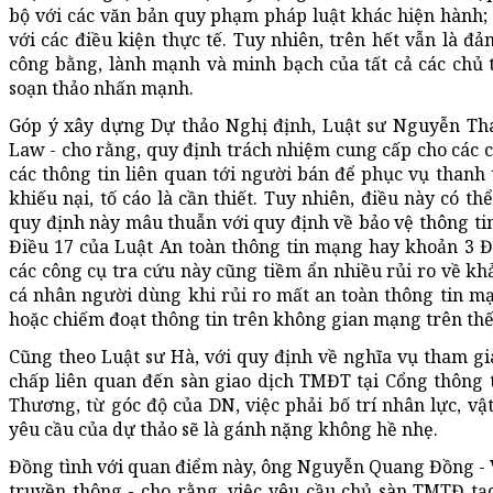
bộ với các văn bản quy phạm pháp luật khác hiện hành; 
với các điều kiện thực tế. Tuy nhiên, trên hết vẫn là 
công bằng, lành mạnh và minh bạch của tất cả các chủ 
soạn thảo nhấn mạnh.
Góp ý xây dựng Dự thảo Nghị định, Luật sư Nguyễn Th
Law - cho rằng, quy định trách nhiệm cung cấp cho các 
các thông tin liên quan tới người bán để phục vụ thanh t
khiếu nại, tố cáo là cần thiết. Tuy nhiên, điều này có th
quy định này mâu thuẫn với quy định về bảo vệ thông tin
Điều 17 của Luật An toàn thông tin mạng hay khoản 3 Đi
các công cụ tra cứu này cũng tiềm ẩn nhiều rủi ro về khả
cá nhân người dùng khi rủi ro mất an toàn thông tin mạ
hoặc chiếm đoạt thông tin trên không gian mạng trên thế 
Cũng theo Luật sư Hà, với quy định về nghĩa vụ tham gia
chấp liên quan đến sàn giao dịch TMĐT tại Cổng thông
Thương, từ góc độ của DN, việc phải bố trí nhân lực, vậ
yêu cầu của dự thảo sẽ là gánh nặng không hề nhẹ.
Đồng tình với quan điểm này, ông Nguyễn Quang Đồng - V
truyền thông - cho rằng, việc yêu cầu chủ sàn TMTĐ tạ