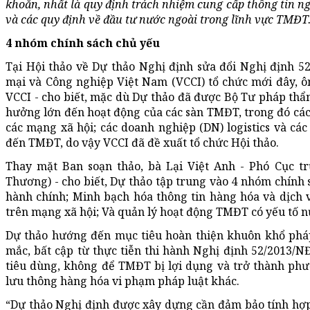
khoăn, nhất là quy định trách nhiệm cung cấp thông tin n
và các quy định về đầu tư nước ngoài trong lĩnh vực TMĐ
4 nhóm chính sách chủ yếu
Tại Hội thảo về Dự thảo Nghị định sửa đổi Nghị định
mại và Công nghiệp Việt Nam (VCCI) tổ chức mới đây, 
VCCI - cho biết, mặc dù Dự thảo đã được Bộ Tư pháp thẩm
hưởng lớn đến hoạt động của các sàn TMĐT, trong đó cá
các mạng xã hội; các doanh nghiệp (DN) logistics và các
đến TMĐT, do vậy VCCI đã đề xuất tổ chức Hội thảo.
Thay mặt Ban soạn thảo, bà Lại Việt Anh - Phó Cục 
Thương) - cho biết, Dự thảo tập trung vào 4 nhóm chính 
hành chính; Minh bạch hóa thông tin hàng hóa và dịch
trên mạng xã hội; Và quản lý hoạt động TMĐT có yếu tố n
Dự thảo hướng đến mục tiêu hoàn thiện khuôn khổ ph
mắc, bất cập từ thực tiễn thi hành Nghị định 52/2013/N
tiêu dùng, không để TMĐT bị lợi dụng và trở thành phư
lưu thông hàng hóa vi phạm pháp luật khác.
“Dự thảo Nghị định được xây dựng cần đảm bảo tính hợp