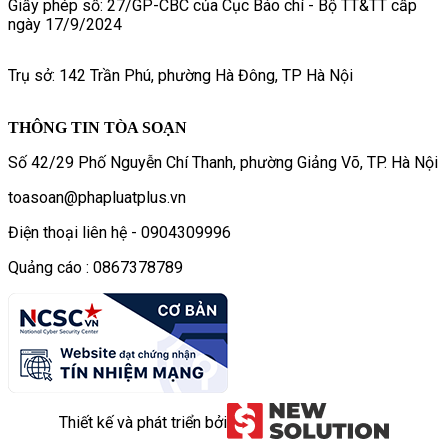
Giấy phép số: 27/GP-CBC của Cục Báo chí - Bộ TT&TT cấp
ngày 17/9/2024
Trụ sở: 142 Trần Phú, phường Hà Đông, TP Hà Nội
THÔNG TIN TÒA SOẠN
Số 42/29 Phố Nguyễn Chí Thanh, phường Giảng Võ, TP. Hà Nội
toasoan@phapluatplus.vn
Điện thoại liên hệ - 0904309996
Quảng cáo : 0867378789
Thiết kế và phát triển bởi