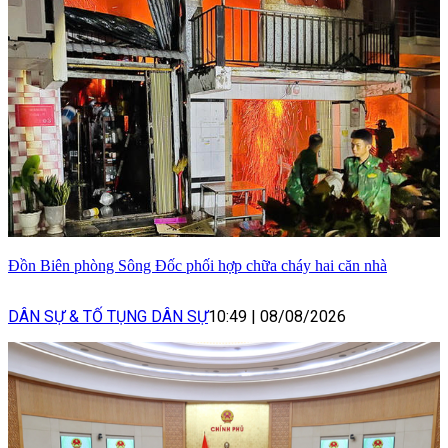
Đồn Biên phòng Sông Đốc phối hợp chữa cháy hai căn nhà
DÂN SỰ & TỐ TỤNG DÂN SỰ
10:49
|
08/08/2026