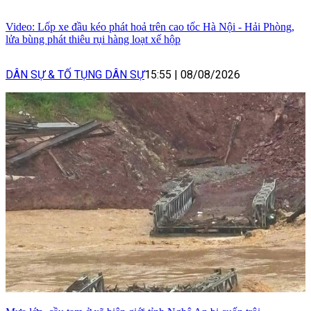
Video: Lốp xe đầu kéo phát hoả trên cao tốc Hà Nội - Hải Phòng,
lửa bùng phát thiêu rụi hàng loạt xế hộp
DÂN SỰ & TỐ TỤNG DÂN SỰ
15:55
|
08/08/2026