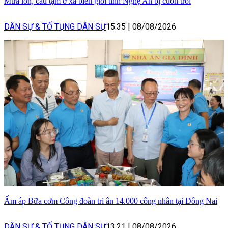
Mưa lớn, cầu tạm ở xã biên giới tỉnh Nghệ An bị cuốn trôi
DÂN SỰ & TỐ TỤNG DÂN SỰ
15:35
|
08/08/2026
Ấm áp Bữa cơm Công đoàn tri ân 14.000 công nhân tại Đồng Nai
DÂN SỰ & TỐ TỤNG DÂN SỰ
13:21
|
08/08/2026