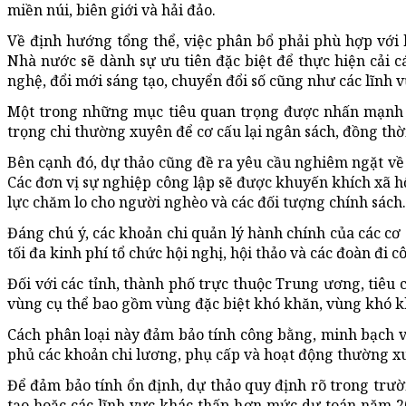
miền núi, biên giới và hải đảo.
Về định hướng tổng thể, việc phân bổ phải phù hợp với 
Nhà nước sẽ dành sự ưu tiên đặc biệt để thực hiện cải 
nghệ, đổi mới sáng tạo, chuyển đổi số cũng như các lĩnh vự
Một trong những mục tiêu quan trọng được nhấn mạnh l
trọng chi thường xuyên để cơ cấu lại ngân sách, đồng thờ
Bên cạnh đó, dự thảo cũng đề ra yêu cầu nghiêm ngặt về 
Các đơn vị sự nghiệp công lập sẽ được khuyến khích xã h
lực chăm lo cho người nghèo và các đối tượng chính sách.
Đáng chú ý, các khoản chi quản lý hành chính của các cơ 
tối đa kinh phí tổ chức hội nghị, hội thảo và các đoàn đi 
Đối với các tỉnh, thành phố trực thuộc Trung ương, tiêu 
vùng cụ thể bao gồm vùng đặc biệt khó khăn, vùng khó khă
Cách phân loại này đảm bảo tính công bằng, minh bạch v
phủ các khoản chi lương, phụ cấp và hoạt động thường xu
Để đảm bảo tính ổn định, dự thảo quy định rõ trong trư
tạo hoặc các lĩnh vực khác thấp hơn mức dự toán năm 2