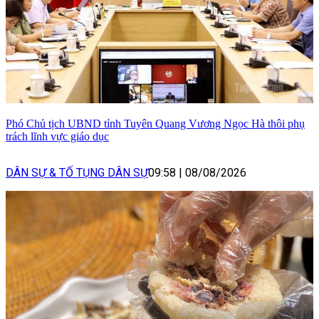
Phó Chủ tịch UBND tỉnh Tuyên Quang Vương Ngọc Hà thôi phụ
trách lĩnh vực giáo dục
DÂN SỰ & TỐ TỤNG DÂN SỰ
09:58
|
08/08/2026