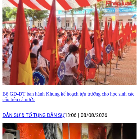
Bộ GD-ĐT ban hành Khung kế hoạch tựu trường cho học sinh các
cấp trên cả nước
DÂN SỰ & TỐ TỤNG DÂN SỰ
13:06
|
08/08/2026