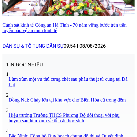
Cảnh sát kinh tế Công an Hà Tĩnh - 70 năm vững bước trên trận
tuyến bảo vệ an ninh kinh tế
DÂN SỰ & TỐ TỤNG DÂN SỰ
09:54
|
08/08/2026
TIN ĐỌC NHIỀU
1
Lùm xùm một vụ thú cưng chết sau phẫu thuật tử cung tại Đà
Lạt
2
Đồng Nai: Cháy lớn tại khu vực chợ Biên Hòa cũ trong đêm
3
Hiệu trưởng Trường THCS Phương Độ đối thoại với phụ
huynh sau lùm xùm về tiền ăn học sinh
4
Bắc Ninh: Công bố Quy hoạch chung đô thị và Quyết định