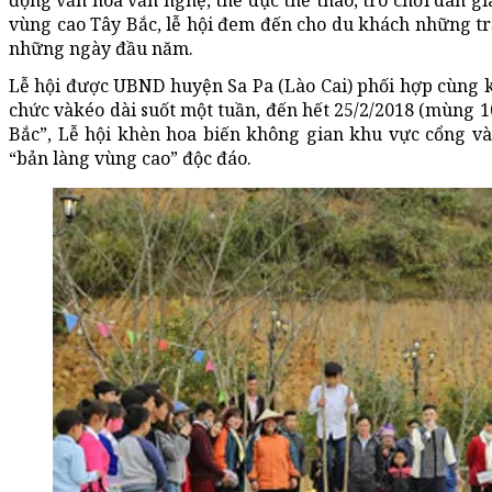
động văn hóa văn nghệ, thể dục thể thao, trò chơi dân g
vùng cao Tây Bắc, lễ hội đem đến cho du khách những tr
những ngày đầu năm.
Lễ hội được UBND huyện Sa Pa (Lào Cai) phối hợp cùng 
chức vàkéo dài suốt một tuần, đến hết 25/2/2018 (mùng 1
Bắc”, Lễ hội khèn hoa biến không gian khu vực cổng v
“bản làng vùng cao” độc đáo.