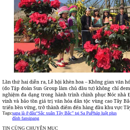
Lần thứ hai diễn ra, Lễ hội khèn hoa – Không gian văn h
(do Tập đoàn Sun Group làm chủ đầu tư) không chỉ đem
nghiệm đa dạng trong hành trình chinh phục Nóc nhà
vinh và bảo tồn giá trị văn hóa dân tộc vùng cao Tây Bắ
triển bền vững, trở thành điểm đến hàng đầu khu vực Tâ
Tags:
sapa là ở đâu
“Sắc xuân Tây Bắc” tại Sa Pa
Pháp luật plus
đỉnh fansipang
TIN CÙNG CHUYÊN MỤC