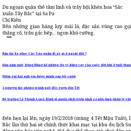
Du ngoạn quần thể tâm linh và trẩy hội khèn hoa “Sắc
xuân Tây Bắc” tại Sa Pa
Chí Kiên
Bên những gian hàng lợp mái lá, đặc sản vùng cao g
thắng cố, trâu gác bếp... ngon khó cưỡng.
Bản tin Xe plus: Các Táo quân đi xe gì ở ngoài đời ?
Đầu năm mới, Đông Hùng kể những dự vị đắng cay của cuộc đời khi ở tuổi than
Niềm vui hai anh em được minh oan tội cướp
5 nguyên tắc phòng tránh ngộ độc rượu dịp Tết
Bộ trưởng Lê Thành Long: Kinh tế muốn phát triển phải có nền tảng pháp lý vữ
Đến hẹn lại lên, ngày 19/2/2018 (mùng 4 Tết Mậu Tuất), 
Bắc lần thứ hai sẽ chính thức khai mạc tại khu du lịch 