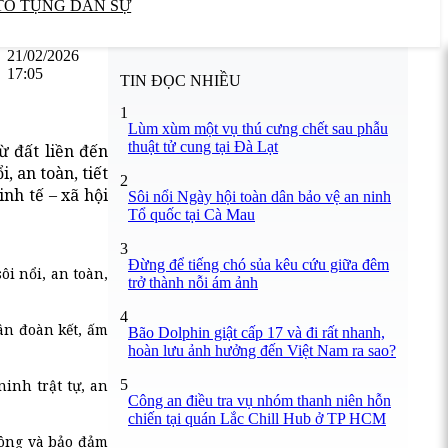
TỐ TỤNG DÂN SỰ
21/02/2026
17:05
TIN ĐỌC NHIỀU
1
Lùm xùm một vụ thú cưng chết sau phẫu
thuật tử cung tại Đà Lạt
ừ đất liền đến
, an toàn, tiết
2
nh tế – xã hội
Sôi nổi Ngày hội toàn dân bảo vệ an ninh
Tổ quốc tại Cà Mau
3
Đừng để tiếng chó sủa kêu cứu giữa đêm
ôi nổi, an toàn,
trở thành nỗi ám ảnh
4
ân đoàn kết, ấm
Bão Dolphin giật cấp 17 và đi rất nhanh,
hoàn lưu ảnh hưởng đến Việt Nam ra sao?
5
inh trật tự, an
Công an điều tra vụ nhóm thanh niên hỗn
chiến tại quán Lắc Chill Hub ở TP HCM
công và bảo đảm