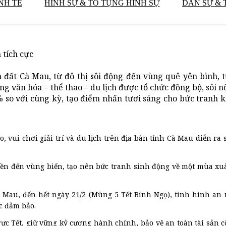
NH TẾ
HÌNH SỰ & TỐ TỤNG HÌNH SỰ
DÂN SỰ & 
 tích cực
đất Cà Mau, từ đô thị sôi động đến vùng quê yên bình, t
g văn hóa – thể thao – du lịch được tổ chức đồng bộ, sôi nổi
 so với cùng kỳ, tạo điểm nhấn tươi sáng cho bức tranh ki
vui chơi giải trí và du lịch trên địa bàn tỉnh Cà Mau diễn ra s
liền đến vùng biển, tạo nên bức tranh sinh động về một mùa xu
 Mau, đến hết ngày 21/2 (Mùng 5 Tết Bính Ngọ), tình hình an n
c đảm bảo.
rực Tết, giữ vững kỷ cương hành chính, bảo vệ an toàn tài sản 