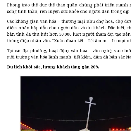
Phong trào thể dục thể thao quần chúng phát triển mạnh m
sống tinh thần, rèn luyện sức khỏe cho người dân trong dịp
Các không gian văn hóa – thương mại như chợ hoa, chợ dưa 
điểm nhấn hấp dẫn cho người dân và du khách. Đặc biệt, ch
bàn tỉnh đã thu hút hơn 50.000 lượt người tham dự, tạo nê
thông điệp nhân văn: “Xuân đoàn kết – Tết ấm no – Lo mọi nh
Tại các địa phương, hoạt động văn hóa – văn nghệ, vui chơi
môi trường văn hóa lành mạnh, tiết kiệm, đậm đà bản sắc N
Du lịch khởi sắc, lượng khách tăng gần 20%