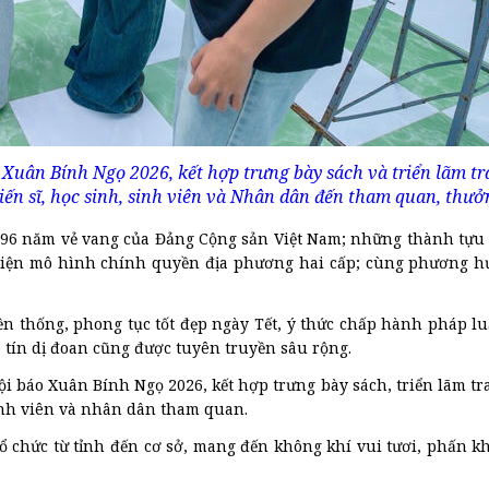
 Xuân Bính Ngọ 2026, kết hợp trưng bày sách và triển lãm t
hiến sĩ, học sinh, sinh viên và Nhân dân đến tham quan, thưở
 96 năm vẻ vang của Đảng Cộng sản Việt Nam; những thành tựu 
c hiện mô hình chính quyền địa phương hai cấp; cùng phương 
ền thống, phong tục tốt đẹp ngày Tết, ý thức chấp hành pháp luậ
 tín dị đoan cũng được tuyên truyền sâu rộng.
i báo Xuân Bính Ngọ 2026, kết hợp trưng bày sách, triển lãm tr
sinh viên và nhân dân tham quan.
 chức từ tỉnh đến cơ sở, mang đến không khí vui tươi, phấn khở