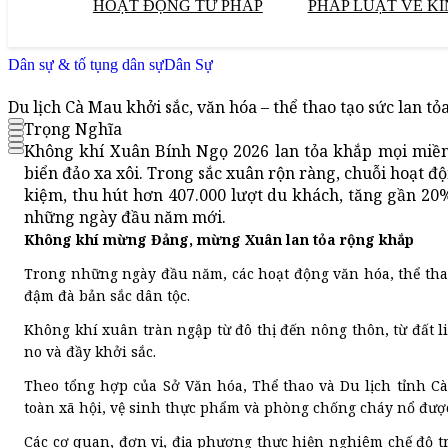
HOẠT ĐỘNG TƯ PHÁP
PHÁP LUẬT VỀ KI
Dân sự & tố tụng dân sự
Dân Sự
Du lịch Cà Mau khởi sắc, văn hóa – thể thao tạo sức lan tỏa
Trọng Nghĩa
Không khí Xuân Bính Ngọ 2026 lan tỏa khắp mọi miền 
biển đảo xa xôi. Trong sắc xuân rộn ràng, chuỗi hoạt độn
kiệm, thu hút hơn 407.000 lượt du khách, tăng gần 20%
những ngày đầu năm mới.
Không khí mừng Đảng, mừng Xuân lan tỏa rộng khắp
Trong những ngày đầu năm, các hoạt động văn hóa, thể thao, 
đậm đà bản sắc dân tộc.
Không khí xuân tràn ngập từ đô thị đến nông thôn, từ đất 
no và đầy khởi sắc.
Theo tổng hợp của Sở Văn hóa, Thể thao và Du lịch tỉnh Cà
toàn xã hội, vệ sinh thực phẩm và phòng chống cháy nổ đượ
Các cơ quan, đơn vị, địa phương thực hiện nghiêm chế độ t