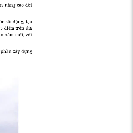
ần nâng cao đời
c sôi động, tạo
5 điểm trên địa
ao năm mới, với
p phần xây dựng