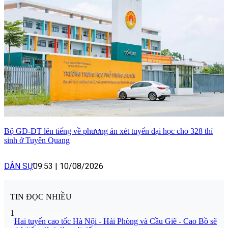
Bộ GD-ĐT lên tiếng về phương án xét tuyển đại học cho 328 thí
sinh ở Tuyên Quang
DÂN SỰ
09:53
|
10/08/2026
TIN ĐỌC NHIỀU
1
Hai tuyến cao tốc Hà Nội - Hải Phòng và Cầu Giẽ - Cao Bồ sẽ