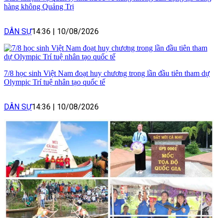
hàng không Quảng Trị
DÂN SỰ
14:36
|
10/08/2026
7/8 học sinh Việt Nam đoạt huy chương trong lần đầu tiên tham dự
Olympic Trí tuệ nhân tạo quốc tế
DÂN SỰ
14:36
|
10/08/2026