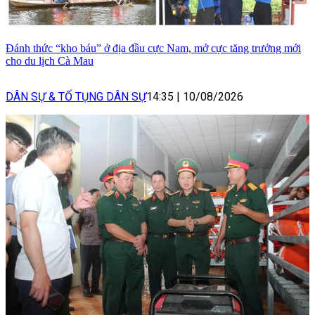
Đánh thức “kho báu” ở địa đầu cực Nam, mở cực tăng trưởng mới
cho du lịch Cà Mau
DÂN SỰ & TỐ TỤNG DÂN SỰ
14:35
|
10/08/2026