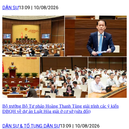
DÂN SỰ
13:09
|
10/08/2026
Bộ trưởng Bộ Tư pháp Hoàng Thanh Tùng giải trình các ý kiến
ĐBQH về dự án Luật Hòa giải ở cơ sở (sửa đổi)
DÂN SỰ & TỐ TỤNG DÂN SỰ
13:09
|
10/08/2026