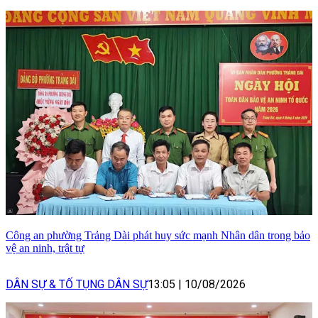
Công an phường Trảng Dài phát huy sức mạnh Nhân dân trong bảo
vệ an ninh, trật tự
DÂN SỰ & TỐ TỤNG DÂN SỰ
13:05
|
10/08/2026