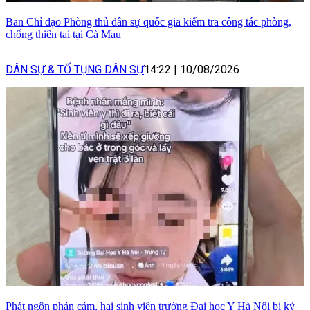
Ban Chỉ đạo Phòng thủ dân sự quốc gia kiểm tra công tác phòng,
chống thiên tai tại Cà Mau
DÂN SỰ & TỐ TỤNG DÂN SỰ
14:22
|
10/08/2026
Phát ngôn phản cảm, hai sinh viên trường Đại học Y Hà Nội bị kỷ