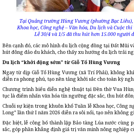
Tại Quảng trường Hùng Vương (phường Bạc Liêu), 
Khoa học, Công nghệ – Văn hóa, Du lịch và Cuộc th
Lễ 30/4 và 1/5 đã thu hút hơn 15.000 người 
Bên cạnh đó, các mô hình du lịch cộng đồng tại Đất Mũi 
hút đông đảo du khách, cho thấy xu hướng du lịch trải n
Du lịch “khởi động sớm” từ Giỗ Tổ Hùng Vương
Ngay từ dịp Giỗ Tổ Hùng Vương (xã Trí Phải), không khí 
diễn ra phong phú, tạo nền tảng khởi sắc cho toàn kỳ ngh
Chương trình biểu diễn nghệ thuật tại Đền thờ Vua Hùn
tục là điểm nhấn văn hóa tín ngưỡng đặc sắc, thu hút đô
Chuỗi sự kiện trong khuôn khổ Tuần lễ Khoa học, Công n
Long” lần thứ I năm 2026 diễn ra sôi nổi, tạo nên không g
Đặc biệt, lễ công bố thành lập Bảo tàng Lúa nước cùng p
sắc, góp phần khẳng định giá trị văn minh nông nghiệp