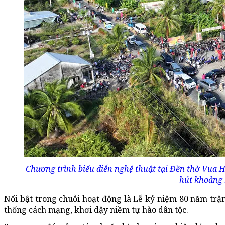
Chương trình biểu diễn nghệ thuật tại Đền thờ Vua 
hút khoảng 
Nổi bật trong chuỗi hoạt động là Lễ kỷ niệm 80 năm tr
thống cách mạng, khơi dậy niềm tự hào dân tộc.