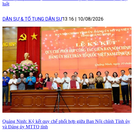
luật
DÂN SỰ & TỐ TỤNG DÂN SỰ
13:16
|
10/08/2026
Quảng Ninh: Ký kết quy chế phối hợp giữa Ban Nội chính Tỉnh ủy
và Đảng ủy MTTQ tỉnh