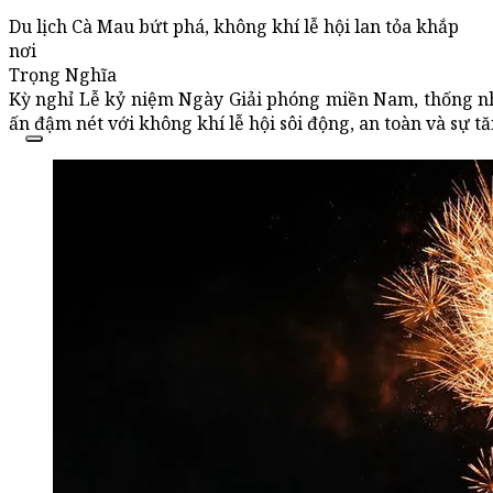
Du lịch Cà Mau bứt phá, không khí lễ hội lan tỏa khắp
nơi
Trọng Nghĩa
Kỳ nghỉ Lễ kỷ niệm Ngày Giải phóng miền Nam, thống nhấ
ấn đậm nét với không khí lễ hội sôi động, an toàn và sự 