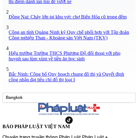
thí điểm dành làn trái để vượt xe
2
Đồng Nai: Cháy lớn tại khu vực chợ Biên Hòa cũ trong đêm
3
Công an tỉnh Quảng Ninh ký Quy chế phối hợp với Tập đoàn
Công nghiệp Than - Khoáng sản Việt Nam (TKV)
4
Hiệu trưởng Trường THCS Phương Độ đối thoại với phụ
huynh sau lùm xùm về tiền ăn học sinh
5
Bắc Ninh: Công bố Quy hoạch chung đô thị và Quyết định
công nhận đạt tiêu chí đô thị loại I
Bangkok
BÁO PHÁP LUẬT VIỆT NAM
Chuyên trang truyền thông Pháp Luật Pháp Luật +