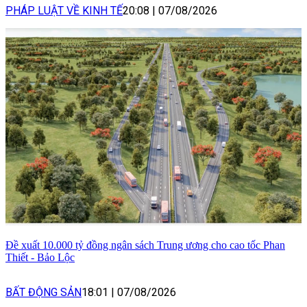
PHÁP LUẬT VỀ KINH TẾ
20:08
|
07/08/2026
Đề xuất 10.000 tỷ đồng ngân sách Trung ương cho cao tốc Phan
Thiết - Bảo Lộc
BẤT ĐỘNG SẢN
18:01
|
07/08/2026