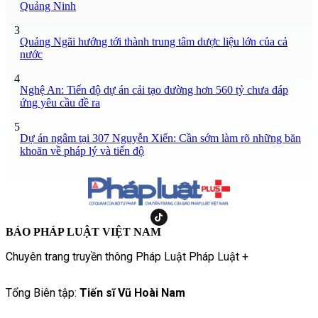
Quảng Ninh
3
Quảng Ngãi hướng tới thành trung tâm dược liệu lớn của cả
nước
4
Nghệ An: Tiến độ dự án cải tạo đường hơn 560 tỷ chưa đáp
ứng yêu cầu đề ra
5
Dự án ngâm tại 307 Nguyễn Xiển: Cần sớm làm rõ những băn
khoăn về pháp lý và tiến độ
BÁO PHÁP LUẬT VIỆT NAM
Chuyên trang truyền thông Pháp Luật Pháp Luật +
Tổng Biên tập:
Tiến sĩ Vũ Hoài Nam