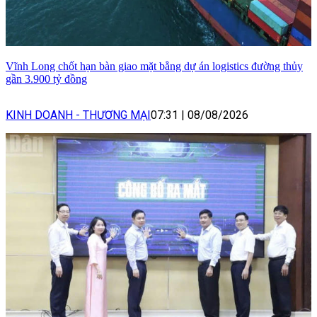
Vĩnh Long chốt hạn bàn giao mặt bằng dự án logistics đường thủy
gần 3.900 tỷ đồng
KINH DOANH - THƯƠNG MẠI
07:31
|
08/08/2026