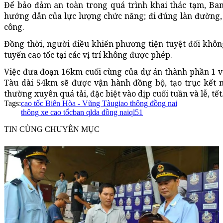
Để bảo đảm an toàn trong quá trình khai thác tạm, B
hướng dẫn của lực lượng chức năng; đi đúng làn đường, t
công.
Đồng thời, người điều khiển phương tiện tuyệt đối không
tuyến cao tốc tại các vị trí không được phép.
Việc đưa đoạn 16km cuối cùng của dự án thành phần 1 v
Tàu dài 54km sẽ được vận hành đồng bộ, tạo trục kết 
thường xuyên quá tải, đặc biệt vào dịp cuối tuần và lễ, tết
Tags:
cao tốc Biên Hòa - Vũng Tàu
giao thông đồng nai
thông xe cao tốc
ban qlda đồng nai
ql51
TIN CÙNG CHUYÊN MỤC