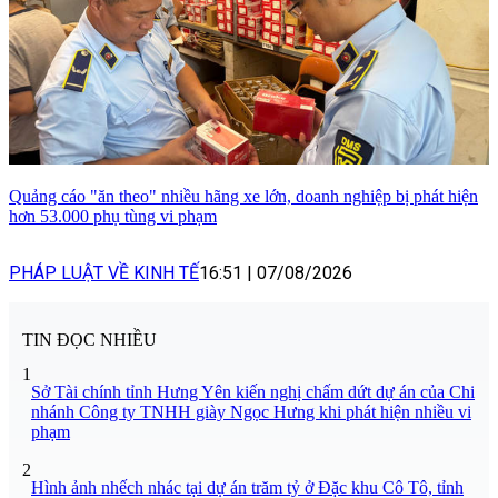
Quảng cáo "ăn theo" nhiều hãng xe lớn, doanh nghiệp bị phát hiện
hơn 53.000 phụ tùng vi phạm
PHÁP LUẬT VỀ KINH TẾ
16:51
|
07/08/2026
TIN ĐỌC NHIỀU
1
Sở Tài chính tỉnh Hưng Yên kiến nghị chấm dứt dự án của Chi
nhánh Công ty TNHH giày Ngọc Hưng khi phát hiện nhiều vi
phạm
2
Hình ảnh nhếch nhác tại dự án trăm tỷ ở Đặc khu Cô Tô, tỉnh