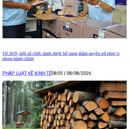
Từ 26/9, một số chức danh được bổ sung thẩm quyền xử phạt vi
phạm hành chính
PHÁP LUẬT VỀ KINH TẾ
08:05
|
08/08/2026