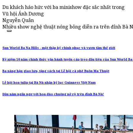
Du khách háo hức với ba minishow đặc sắc nhất trong
Vũ hội Ánh Dương
Nguyễn Quân
Nhiều show nghệ thuật nóng bỏng diễn ra trên đỉnh Bà N
Sun World Ba Na Hills - một thập kỷ chinh phục và vươn tầm thế giới
Kỷ niệm 10 năm chính thức vận hành tuyến cáp treo đầu tiên của Sun World Ba 
Ba nàng hậu giao lưu, tặng sách tại Lễ hội cà phê Buôn Ma Thuột
Lễ hội hoa tulip tại Bà Nà nhận kỷ lục Guinness Việt Nam
Đầu năm ngẩn ngơ với hoa đào chuông nở rộ trên đỉnh Bà Nà!