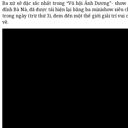
Ba xứ sở đặc sắc nhất trong “Vũ hội Ánh Dương”- show
đỉnh Bà Nà, đã được tái hiện lại bằng ba minishow siêu c
trong ngày (trừ thứ 3), đem đến một thế giới giải trí vui
về.