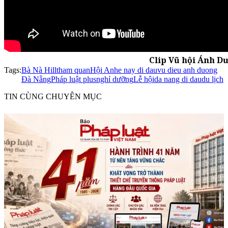
Clip Vũ hội Ánh D
Tags:
Bà Nà Hill
tham quan
Hội An
he nay di dau
vu dieu anh duong
Đà Nẵng
Pháp luật plus
nghỉ dưỡng
Lễ hội
da nang di dau
du lịch
TIN CÙNG CHUYÊN MỤC