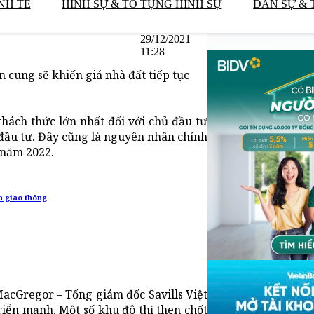
NH TẾ
HÌNH SỰ & TỐ TỤNG HÌNH SỰ
DÂN SỰ & 
29/12/2021
11:28
cung sẽ khiến giá nhà đất tiếp tục
ách thức lớn nhất đối với chủ đầu tư
 đầu tư. Đây cũng là nguyên nhân chính
 năm 2022.
a giao thông
MacGregor – Tổng giám đốc Savills Việt
riển mạnh. Một số khu đô thị then chốt