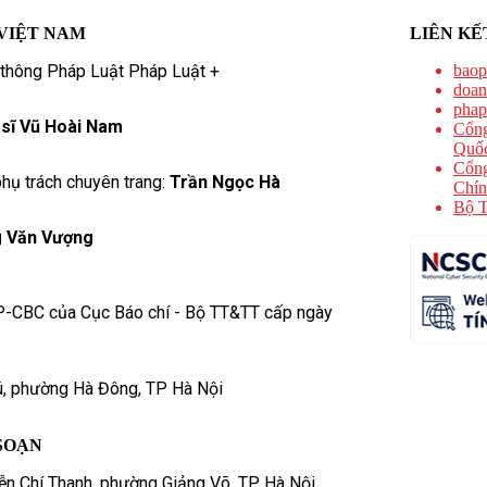
VIỆT NAM
LIÊN KẾ
 thông Pháp Luật Pháp Luật +
baop
doan
phap
 sĩ Vũ Hoài Nam
Cổng
Quốc
Cổng
hụ trách chuyên trang:
Trần Ngọc Hà
Chín
Bộ T
 Văn Vượng
P-CBC của Cục Báo chí - Bộ TT&TT cấp ngày
ú, phường Hà Đông, TP Hà Nội
SOẠN
n Chí Thanh, phường Giảng Võ, TP. Hà Nội