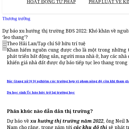
HOẠT ĐỘNG TƯ PHÁP
PHÁP LUẬT VỀ KI
Thương trường
Dự báo xu hướng thị trường BĐS 2022: Khó khăn về nguồn 
‘leo thang’?
Theo Hải Lan/Tạp chí Sở hữu trí tuệ
Khan hiếm nguồn cung được cho là một trong những th
phát triển bất động sản, người mua nhà ở, hay các nhà
khiến giá nhà đất được dự báo tiếp tục leo thang trong
Bắc Giang xử lý lý nghiêm các trường hợp vi phạm nồng độ cồn khi tham gi
Du học sinh Úc háo hức trở lại trường học
Phân khúc nào dẫn dắn thị trường?
Dự báo về
xu hướng thị trường năm 2022
, ông Neil 
Nam cho rằng, trong năm tới
các khu đô thị
sẽ phát t