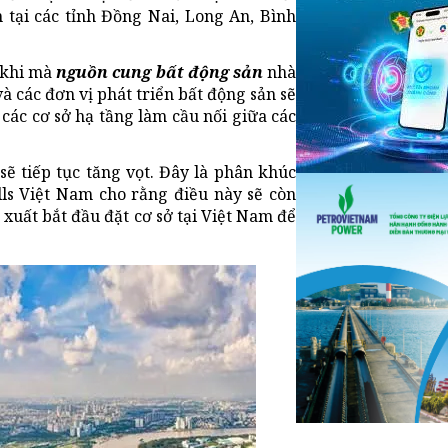
 tại các tỉnh Đồng Nai, Long An, Bình
i khi mà
nguồn cung bất động sản
nhà
à các đơn vị phát triển bất động sản sẽ
các cơ sở hạ tầng làm cầu nối giữa các
 sẽ tiếp tục tăng vọt. Đây là phân khúc
ls Việt Nam cho rằng điều này sẽ còn
xuất bắt đầu đặt cơ sở tại Việt Nam để