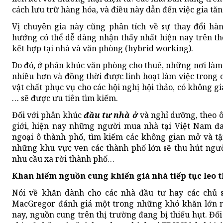
cách lưu trữ hàng hóa, và điều này dẫn đến việc gia tă
Vị chuyên gia này cũng phân tích về sự thay đổi hàn
hướng có thể dễ dàng nhận thấy nhất hiện nay trên thế
kết hợp tại nhà và văn phòng (hybrid working).
Do đó, ở phân khúc văn phòng cho thuê, những nơi làm 
nhiều hơn và đồng thời được linh hoạt làm việc trong 
vật chất phục vụ cho các hội nghị hội thảo, có không g
… sẽ được ưu tiên tìm kiếm.
Đối với phân khúc
đầu tư nhà ở
và nghỉ dưỡng, theo 
giới, hiện nay những người mua nhà tại Việt Nam đ
ngoại ô thành phố, tìm kiếm các không gian mở và tậ
những khu vực ven các thành phố lớn sẽ thu hút ngườ
nhu cầu xa rời thành phố…
Khan hiếm nguồn cung khiến giá nhà tiếp tục leo 
Nói về khăn dành cho các nhà đầu tư hay các chủ 
MacGregor đánh giá một trong những khó khăn lớn nh
nay, nguồn cung trên thị trường đang bị thiếu hụt. Đối