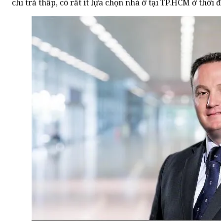
chi trả thấp, có rất ít lựa chọn nhà ở tại TP.HCM ở thời 