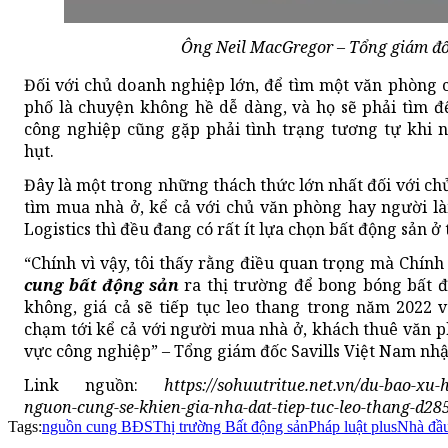
Ông Neil MacGregor – Tổng giám đốc
Đối với chủ doanh nghiệp lớn, để tìm một văn phòng 
phố là chuyện không hề dễ dàng, và họ sẽ phải tìm đ
công nghiệp cũng gặp phải tình trạng tương tự khi 
hụt.
Đây là một trong những thách thức lớn nhất đối với chủ
tìm mua nhà ở, kể cả với chủ văn phòng hay người là
Logistics thì đều đang có rất ít lựa chọn bất động sản ở
“Chính vì vậy, tôi thấy rằng điều quan trọng mà Chín
cung bất động sản
ra thị trường để bong bóng bất đ
không, giá cả sẽ tiếp tục leo thang trong năm 2022 
chạm tới kể cả với người mua nhà ở, khách thuê văn 
vực công nghiệp” – Tổng giám đốc Savills Việt Nam nhậ
Link nguồn:
https://sohuutritue.net.vn/du-bao-xu
nguon-cung-se-khien-gia-nha-dat-tiep-tuc-leo-thang-d28
Tags:
nguồn cung BĐS
Thị trường Bất động sản
Pháp luật plus
Nhà đầu