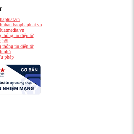
T
hapluat.vn
hnhan.baophapluat.vn
luatmedia.vn
 thông tin điện tử
 hội
 thông tin điện tử
h phủ
ư pháp