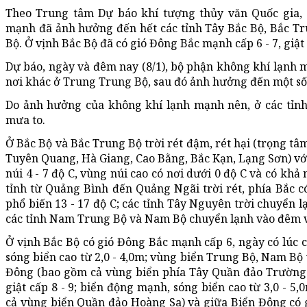
Theo Trung tâm Dự báo khí tượng thủy văn Quốc gia, 
mạnh đã ảnh hưởng đến hết các tỉnh Tây Bắc Bộ, Bắc Tr
Bộ. Ở vịnh Bắc Bộ đã có gió Đông Bắc mạnh cấp 6 - 7, giật
Dự báo, ngày và đêm nay (8/1), bộ phận không khí lạnh 
nơi khác ở Trung Trung Bộ, sau đó ảnh hưởng đến một s
Do ảnh hưởng của không khí lạnh mạnh nên, ở các tỉn
mưa to.
Ở Bắc Bộ và Bắc Trung Bộ trời rét đậm, rét hại (trọng tâm 
Tuyên Quang, Hà Giang, Cao Bằng, Bắc Kạn, Lạng Sơn) với 
núi 4 - 7 độ C, vùng núi cao có nơi dưới 0 độ C và có khả
tỉnh từ Quảng Bình đến Quảng Ngãi trời rét, phía Bắc có
phổ biến 13 - 17 độ C; các tỉnh Tây Nguyên trời chuyển lạ
các tỉnh Nam Trung Bộ và Nam Bộ chuyển lạnh vào đêm 
Ở vịnh Bắc Bộ có gió Đông Bắc mạnh cấp 6, ngày có lúc cấ
sóng biển cao từ 2,0 - 4,0m; vùng biển Trung Bộ, Nam Bộ
Đông (bao gồm cả vùng biển phía Tây Quần đảo Trường S
giật cấp 8 - 9; biển động mạnh, sóng biển cao từ 3,0 - 
cả vùng biển Quần đảo Hoàng Sa) và giữa Biển Đông có 