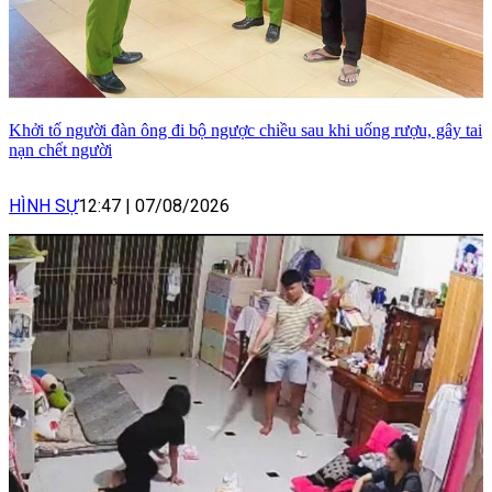
Khởi tố người đàn ông đi bộ ngược chiều sau khi uống rượu, gây tai
nạn chết người
HÌNH SỰ
12:47
|
07/08/2026