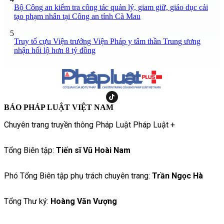
Bộ Công an kiểm tra công tác quản lý, giam giữ, giáo dục cải
tạo phạm nhân tại Công an tỉnh Cà Mau
5
Truy tố cựu Viện trưởng Viện Pháp y tâm thần Trung ương
nhận hối lộ hơn 8 tỷ đồng
BÁO PHÁP LUẬT VIỆT NAM
Chuyên trang truyền thông Pháp Luật Pháp Luật +
Tổng Biên tập:
Tiến sĩ Vũ Hoài Nam
Phó Tổng Biên tập phụ trách chuyên trang:
Trần Ngọc Hà
Tổng Thư ký:
Hoàng Văn Vượng