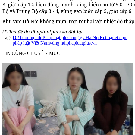
8, giật cấp 10; biển động mạnh; sóng biển cao từ 5,0 - 7,
Bộ và Trung Bộ cấp 3 - 4, vùng ven biển cấp 5, giật cấp 6.
Khu vực Hà Nội không mưa, trời rét hại với nhiệt độ thấp 
/*TIêu đề do Phapluatplus.vn đặt lại.
Tags:
Dự báo
nhiệt độ
Pháp luật plus
băng giá
Hà Nội
Rét hại
rét đậm
pháp luật Việt Nam
vùng núi
phapluatplus.vn
TIN CÙNG CHUYÊN MỤC