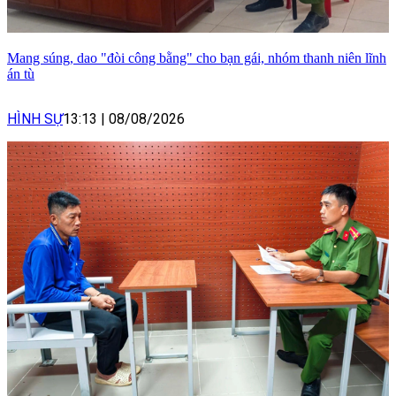
Mang súng, dao "đòi công bằng" cho bạn gái, nhóm thanh niên lĩnh
án tù
HÌNH SỰ
13:13
|
08/08/2026