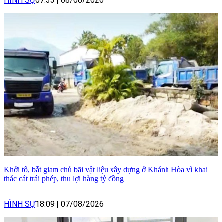
HÌNH SỰ
07:33
|
08/08/2026
Khởi tố, bắt giam chủ bãi vật liệu xây dựng ở Khánh Hòa vì khai
thác cát trái phép, thu lợi hàng tỷ đồng
HÌNH SỰ
18:09
|
07/08/2026