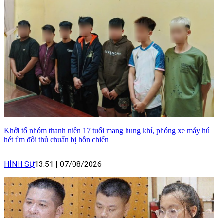
Khởi tố nhóm thanh niên 17 tuổi mang hung khí, phóng xe máy hú
hét tìm đối thủ chuẩn bị hỗn chiến
HÌNH SỰ
13:51
|
07/08/2026