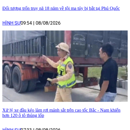
Đối tượng trốn truy nã 18 năm về tội ma túy bị bắt tại Phú Quốc
HÌNH SỰ
09:54
|
08/08/2026
Xử lý xe đầu kéo làm rơi mảnh sắt trên cao tốc Bắc - Nam khiến
hơn 120 ô tô thủng lốp