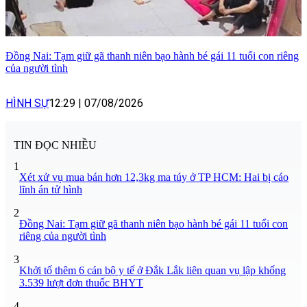
Đồng Nai: Tạm giữ gã thanh niên bạo hành bé gái 11 tuổi con riêng
của người tình
HÌNH SỰ
12:29
|
07/08/2026
TIN ĐỌC NHIỀU
1
Xét xử vụ mua bán hơn 12,3kg ma túy ở TP HCM: Hai bị cáo
lĩnh án tử hình
2
Đồng Nai: Tạm giữ gã thanh niên bạo hành bé gái 11 tuổi con
riêng của người tình
3
Khởi tố thêm 6 cán bộ y tế ở Đắk Lắk liên quan vụ lập khống
3.539 lượt đơn thuốc BHYT
4