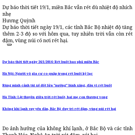
Dự báo thời tiết 19/1, miền Bắc vẫn rét dù nhiệt độ nhích
nhẹ
Hương Quỳnh
Dự báo thời tiết ngày 19/1, các tỉnh Bắc Bộ nhiệt độ tăng
thêm 2-3 độ so với hôm qua, tuy nhiên trời vẫn còn rét
đậm, vùng núi có nơi rét hại.
Dự báo thời tiết ngày 26/1/2016: Rét buốt bao phủ miền Bắc
Hà Nội: Người vô gia cư co quắp trong rét buốt kỷ lục
Rùng mình cảnh tài xế đốt lửa "nướng" bình xăng, dầu vì rét buốt
Hà Tĩnh: Lật thuyền giữa trời rét buốt, hai mẹ con thương vong
Không khí lạnh suy yếu dần, Bắc Bộ duy trì rét đậm, vùng núi rét hại
Do ảnh hưởng của không khí lạnh, ở Bắc Bộ và các tỉnh