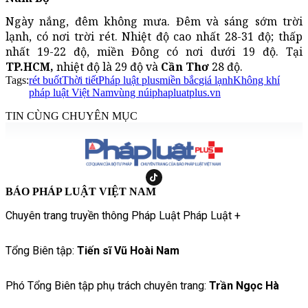
Ngày nắng, đêm không mưa. Đêm và sáng sớm trời
lạnh, có nơi trời rét. Nhiệt độ cao nhất 28-31 độ; thấp
nhất 19-22 độ, miền Đông có nơi dưới 19 độ. Tại
TP.HCM,
nhiệt độ là 29 độ và
Cần Thơ
28 độ.
Tags:
rét buốt
Thời tiết
Pháp luật plus
miền bắc
giá lạnh
Không khí
pháp luật Việt Nam
vùng núi
phapluatplus.vn
TIN CÙNG CHUYÊN MỤC
BÁO PHÁP LUẬT VIỆT NAM
Chuyên trang truyền thông Pháp Luật Pháp Luật +
Tổng Biên tập:
Tiến sĩ Vũ Hoài Nam
Phó Tổng Biên tập phụ trách chuyên trang:
Trần Ngọc Hà