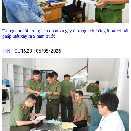
Tạm giam đối tượng liên quan vụ gây thương tích, bắt giữ người trái
pháp luật xảy ra 9 năm trước
HÌNH SỰ
16:23
|
05/08/2026