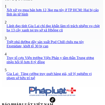
1
Xét xử vụ mua bán hơn 12,3kg ma túy ở TP HCM: Hai bị cáo
lĩnh án tử hình
2
Lãnh đạo tỉnh Gia Lai chỉ đạo khẩn làm rõ trách nhiệm vụ chặt
hạ 13 cây xanh tại trụ sở xã Hbông cũ
3
Triệt phá đường dây sản xuất Pod Chill chứa ma túy
Etomidate, khởi tố 30 bị can
4
Truy tố cựu Viện trưởng Viện Pháp y tâm thần Trung ương
nhận hối lộ hơn 8 tỷ đồng
5
Gia Lai: Tăng cường truy quét hàng giả, xử lý nghiêm vi
phạm sở hữu trí tuệ
BÁO PHÁP LUẬT VIỆT NAM