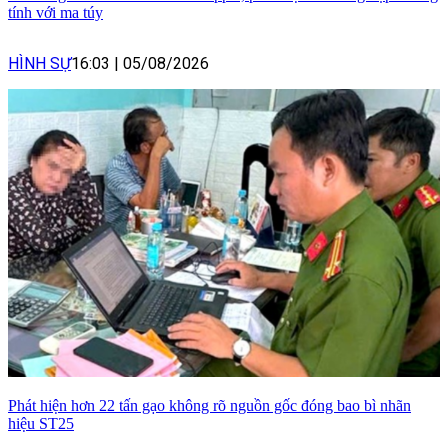
tính với ma túy
HÌNH SỰ
16:03
|
05/08/2026
Phát hiện hơn 22 tấn gạo không rõ nguồn gốc đóng bao bì nhãn
hiệu ST25