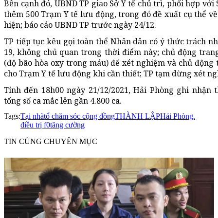
Bên cạnh đó, UBND TP giao Sở Y tế chủ trì, phối hợp với
thêm 500 Trạm Y tế lưu động, trong đó đề xuất cụ thể về 
hiện; báo cáo UBND TP trước ngày 24/12.
TP tiếp tục kêu gọi toàn thể Nhân dân có ý thức trách n
19, không chủ quan trong thời điểm này; chủ động tran
(độ bão hòa oxy trong máu) để xét nghiệm và chủ động t
cho Trạm Y tế lưu động khi cần thiết; TP tạm dừng xét ng
Tính đến 18h00 ngày 21/12/2021, Hải Phòng ghi nhận 
tổng số ca mắc lên gần 4.800 ca.
Tags:
Tại nhà
tổ chăm sóc cộng đồng
THÀNH LẬP
Hải Phòng.
điều trị f0
tăng cường
TIN CÙNG CHUYÊN MỤC