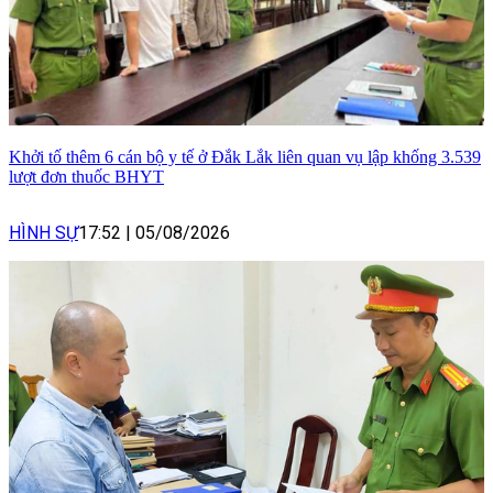
Khởi tố thêm 6 cán bộ y tế ở Đắk Lắk liên quan vụ lập khống 3.539
lượt đơn thuốc BHYT
HÌNH SỰ
17:52
|
05/08/2026