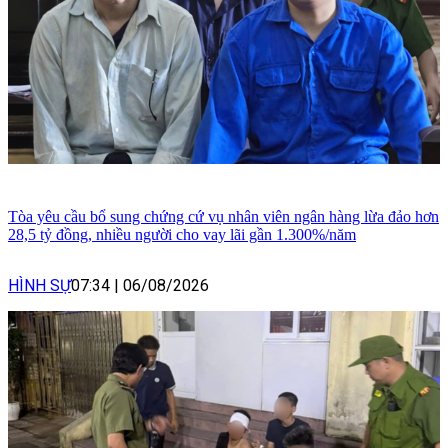
Tòa yêu cầu bổ sung chứng cứ vụ nhân viên ngân hàng lừa đảo hơn
28,5 tỷ đồng, nhiều người cho vay lãi gần 1.300%/năm
HÌNH SỰ
07:34
|
06/08/2026