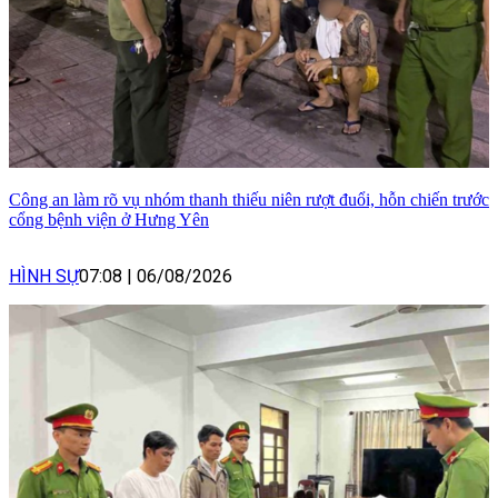
Công an làm rõ vụ nhóm thanh thiếu niên rượt đuổi, hỗn chiến trước
cổng bệnh viện ở Hưng Yên
HÌNH SỰ
07:08
|
06/08/2026