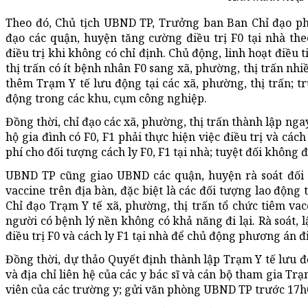
Theo đó, Chủ tịch UBND TP, Trưởng ban Ban Chỉ đạo ph
đạo các quận, huyện tăng cường điều trị F0 tại nhà th
điều trị khi không có chỉ định. Chủ động, linh hoạt điều 
thị trấn có ít bệnh nhân F0 sang xã, phường, thị trấn nh
thêm Trạm Y tế lưu động tại các xã, phường, thị trấn; t
động trong các khu, cụm công nghiệp.
Đồng thời, chỉ đạo các xã, phường, thị trấn thành lập ng
hộ gia đình có F0, F1 phải thực hiện việc điều trị và cách 
phí cho đối tượng cách ly F0, F1 tại nhà; tuyệt đối không 
UBND TP cũng giao UBND các quận, huyện rà soát đối 
vaccine trên địa bàn, đặc biệt là các đối tượng lao động 
Chỉ đạo Trạm Y tế xã, phường, thị trấn tổ chức tiêm vac
người có bệnh lý nền không có khả năng đi lại. Rà soát, 
điều trị F0 và cách ly F1 tại nhà để chủ động phương án đ
Đồng thời, dự thảo Quyết định thành lập Trạm Y tế lưu độ
và địa chỉ liên hệ của các y bác sĩ và cán bộ tham gia Tr
viên của các trường y; gửi văn phòng UBND TP trước 17h0