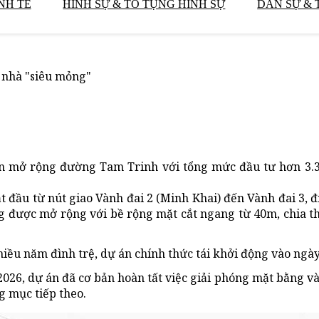
NH TẾ
HÌNH SỰ & TỐ TỤNG HÌNH SỰ
DÂN SỰ & 
 nhà "siêu mỏng"
n mở rộng đường Tam Trinh với tổng mức đầu tư hơn 3.3
đầu từ nút giao Vành đai 2 (Minh Khai) đến Vành đai 3, đ
 được mở rộng với bề rộng mặt cắt ngang từ 40m, chia t
iều năm đình trệ, dự án chính thức tái khởi động vào ngày
26, dự án đã cơ bản hoàn tất việc giải phóng mặt bằng và
g mục tiếp theo.