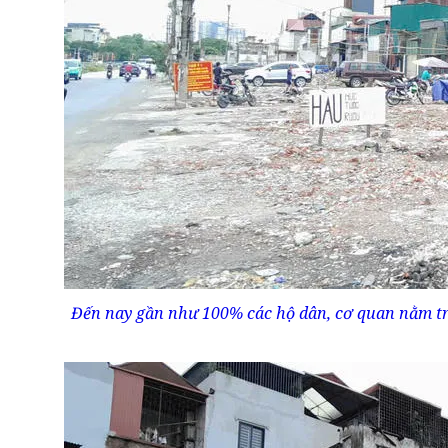
Đến nay gần như 100% các hộ dân, cơ quan nằm tron