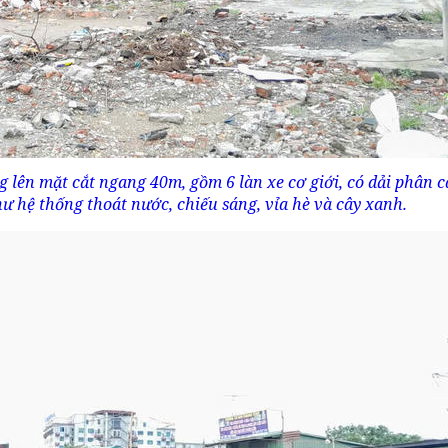
lên mặt cắt ngang 40m, gồm 6 làn xe cơ giới, có dải phân c
ư hệ thống thoát nước, chiếu sáng, vỉa hè và cây xanh.