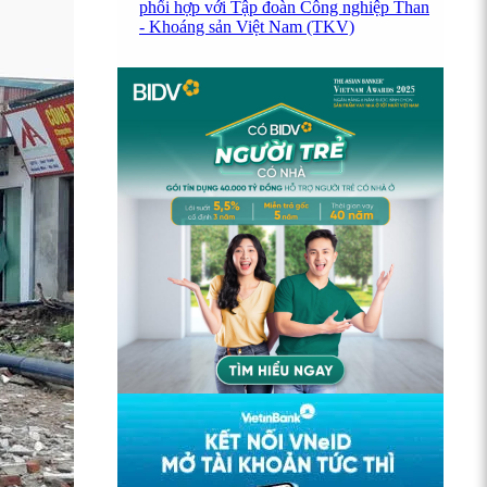
phối hợp với Tập đoàn Công nghiệp Than
- Khoáng sản Việt Nam (TKV)