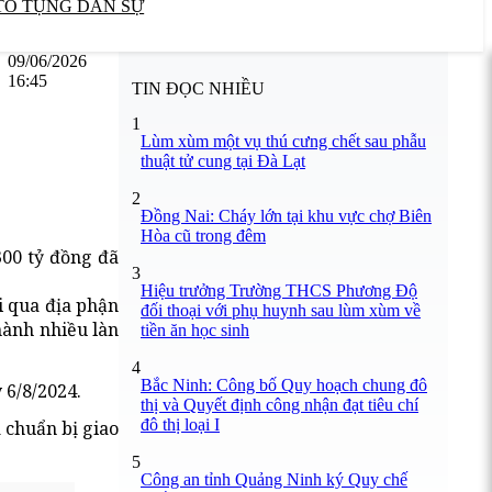
TỐ TỤNG DÂN SỰ
09/06/2026
16:45
TIN ĐỌC NHIỀU
1
Lùm xùm một vụ thú cưng chết sau phẫu
thuật tử cung tại Đà Lạt
2
Đồng Nai: Cháy lớn tại khu vực chợ Biên
Hòa cũ trong đêm
00 tỷ đồng đã
3
Hiệu trưởng Trường THCS Phương Độ
i qua địa phận
đối thoại với phụ huynh sau lùm xùm về
hành nhiều làn
tiền ăn học sinh
4
Bắc Ninh: Công bố Quy hoạch chung đô
 6/8/2024.
thị và Quyết định công nhận đạt tiêu chí
đô thị loại I
 chuẩn bị giao
5
Công an tỉnh Quảng Ninh ký Quy chế