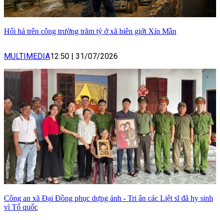
Hối hả trên công trường trăm tỷ ở xã biên giới Xín Mần
MULTIMEDIA
12:50
|
31/07/2026
Công an xã Đại Đồng phục dựng ảnh - Tri ân các Liệt sĩ đã hy sinh
vì Tổ quốc