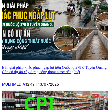
Bàn giải pháp khắc phục ngập lụt trên Quốc lộ 279 ở Tuyên Quang:
Cần có dự án xây dựng cống thoát nước riêng biệt
MULTIMEDIA
12:49
|
13/07/2026