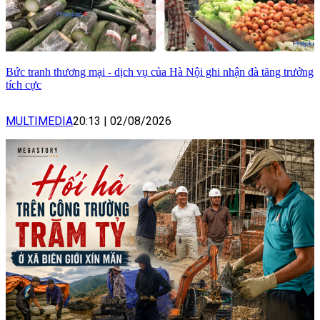
Bức tranh thương mại - dịch vụ của Hà Nội ghi nhận đà tăng trưởng
tích cực
MULTIMEDIA
20:13
|
02/08/2026