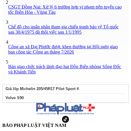
2
CSGT Đồng Nai: Xử lý 6 trường hợp vi phạm trên tuyến cao
tốc Biên Hòa - Vũng Tàu
3
Chế độ cho quân nhân tham gia chiến tranh bảo vệ Tổ quốc
sau 30/4/1975 đã thôi việc sau 1/1/1995
4
Công an xã Đại Phước được khen thưởng tại Hội nghị giao
ban công tác Công an tháng 7/2026
5
Bàn giao chức trách lãnh đạo hai Đồn Biên phòng Sông Đốc
và Khánh Tiến
Giá lốp Michelin 205/45R17 Pilot Sport 4
Volvo S90
BÁO PHÁP LUẬT VIỆT NAM