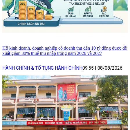
Hộ kinh doanh, doanh nghiệp có doanh thu đến 10 tỷ đồng được đề
xuất giảm 30% thuế thu nhập trong năm 2026 và 2027
HÀNH CHÍNH & TỐ TỤNG HÀNH CHÍNH
09:55
|
08/08/2026