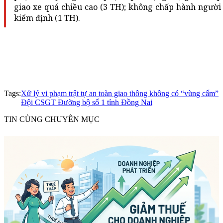
giao xe quá chiều cao (3 TH); không chấp hành người 
kiểm định (1 TH).
Tags:
Xử lý vi phạm trật tự an toàn giao thông không có “vùng cấm”
Đội CSGT Đường bộ số 1 tỉnh Đồng Nai
TIN CÙNG CHUYÊN MỤC