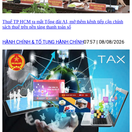
Thuế TP HCM ra mắt Tổng đài AI, mở thêm kênh tiếp cận chính
sách thuế trên nền tảng thanh toán số
HÀNH CHÍNH & TỐ TỤNG HÀNH CHÍNH
07:57
|
08/08/2026