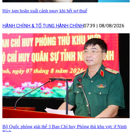
Hủy tạm hoãn xuất cảnh ngay khi hết nợ thuế
HÀNH CHÍNH & TỐ TỤNG HÀNH CHÍNH
07:39
|
08/08/2026
Bộ Quốc phòng giải thể 3 Ban Chỉ huy Phòng thủ khu vực ở Ninh
Bình