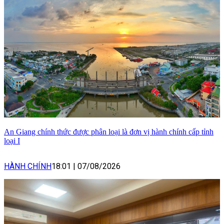
An Giang chính thức được phân loại là đơn vị hành chính cấp tỉnh
loại I
HÀNH CHÍNH
18:01
|
07/08/2026