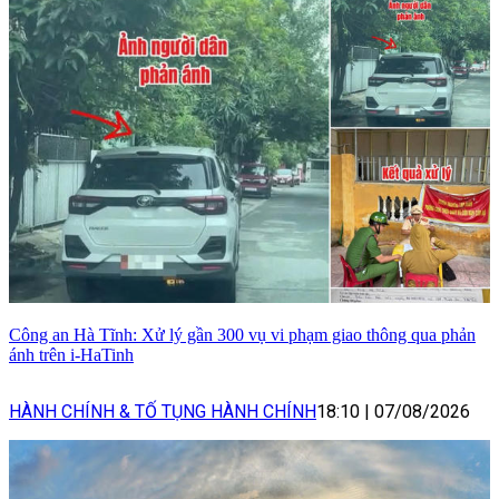
Công an Hà Tĩnh: Xử lý gần 300 vụ vi phạm giao thông qua phản
ánh trên i-HaTinh
HÀNH CHÍNH & TỐ TỤNG HÀNH CHÍNH
18:10
|
07/08/2026