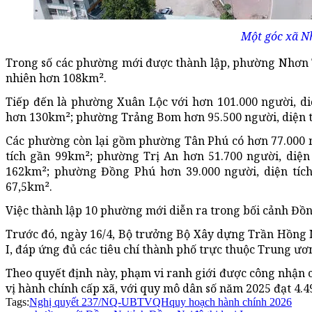
Một góc xã Nh
Trong số các phường mới được thành lập, phường Nhơn Tr
nhiên hơn 108km².
Tiếp đến là phường Xuân Lộc với hơn 101.000 người, d
hơn 130km²; phường Trảng Bom hơn 95.500 người, diện t
Các phường còn lại gồm phường Tân Phú có hơn 77.000 n
tích gần 99km²; phường Trị An hơn 51.700 người, diện
162km²; phường Đồng Phú hơn 39.000 người, diện tích
67,5km².
Việc thành lập 10 phường mới diễn ra trong bối cảnh Đồng
Trước đó, ngày 16/4, Bộ trưởng Bộ Xây dựng Trần Hồng Mi
I, đáp ứng đủ các tiêu chí thành phố trực thuộc Trung ươ
Theo quyết định này, phạm vi ranh giới được công nhận c
vị hành chính cấp xã, với quy mô dân số năm 2025 đạt 4.4
Tags:
Nghị quyết 237/NQ-UBTVQH
quy hoạch hành chính 2026