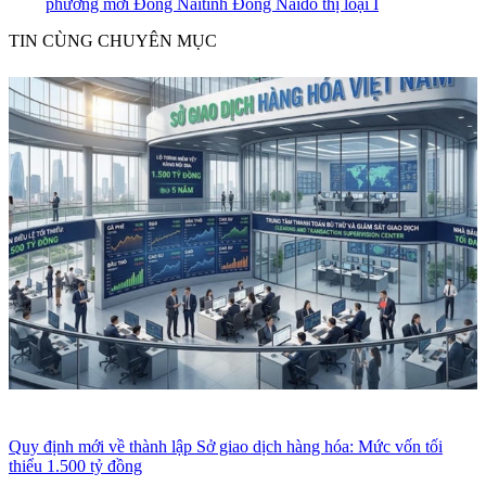
phường mới Đồng Nai
tỉnh Đồng Nai
đô thị loại I
TIN CÙNG CHUYÊN MỤC
Quy định mới về thành lập Sở giao dịch hàng hóa: Mức vốn tối
thiểu 1.500 tỷ đồng