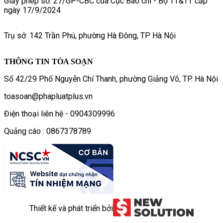
Giấy phép số: 27/GP-CBC của Cục Báo chí - Bộ TT&TT cấp
ngày 17/9/2024
Trụ sở: 142 Trần Phú, phường Hà Đông, TP Hà Nội
THÔNG TIN TÒA SOẠN
Số 42/29 Phố Nguyễn Chí Thanh, phường Giảng Võ, TP. Hà Nội
toasoan@phapluatplus.vn
Điện thoại liên hệ - 0904309996
Quảng cáo : 0867378789
Thiết kế và phát triển bởi