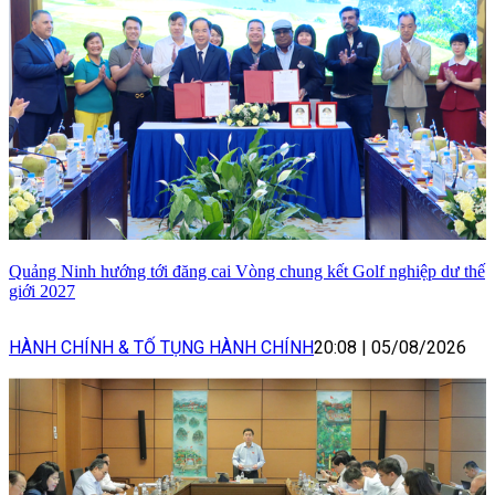
Quảng Ninh hướng tới đăng cai Vòng chung kết Golf nghiệp dư thế
giới 2027
HÀNH CHÍNH & TỐ TỤNG HÀNH CHÍNH
20:08
|
05/08/2026