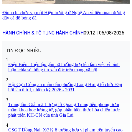
Đình chỉ chức vụ một Hiệu trưởng ở Nghệ An vì liên quan đường
dây cá độ bóng đá
HÀNH CHÍNH & TỐ TỤNG HÀNH CHÍNH
09:12
|
05/08/2026
TIN ĐỌC NHIỀU
1
Điện Biên: Triệu tập gần 50 trường hợp lên làm việc vì bình
luận, chia sẻ thông tin xấu độc trên mạng xã hội
2
Hội Cựu Công an nhân dân phường Long Hưng tổ chức Đại
hội lần thứ I, nhiệm kỳ 2026 - 2031
3
Trung tâm Giải mã Lượng tử Quang Trung tiên phong ươm
mầm khoa học lượng tử, góp phần hiện thực hóa chiến lược
phát triển KH-CN của tỉnh Gia Lai
4
CSGT Đồng Nai: Xử lý 6 trường hợp vi phạm trên tuyến cao