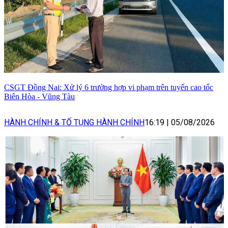
CSGT Đồng Nai: Xử lý 6 trường hợp vi phạm trên tuyến cao tốc
Biên Hòa - Vũng Tàu
HÀNH CHÍNH & TỐ TỤNG HÀNH CHÍNH
16:19
|
05/08/2026