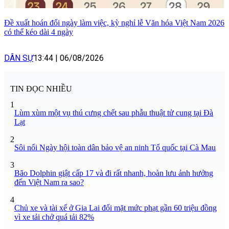
Đề xuất hoán đổi ngày làm việc, kỳ nghỉ lễ Văn hóa Việt Nam 2026
có thể kéo dài 4 ngày
DÂN SỰ
13:44
|
06/08/2026
TIN ĐỌC NHIỀU
1
Lùm xùm một vụ thú cưng chết sau phẫu thuật tử cung tại Đà
Lạt
2
Sôi nổi Ngày hội toàn dân bảo vệ an ninh Tổ quốc tại Cà Mau
3
Bão Dolphin giật cấp 17 và đi rất nhanh, hoàn lưu ảnh hưởng
đến Việt Nam ra sao?
4
Chủ xe và tài xế ở Gia Lai đối mặt mức phạt gần 60 triệu đồng
vì xe tải chở quá tải 82%