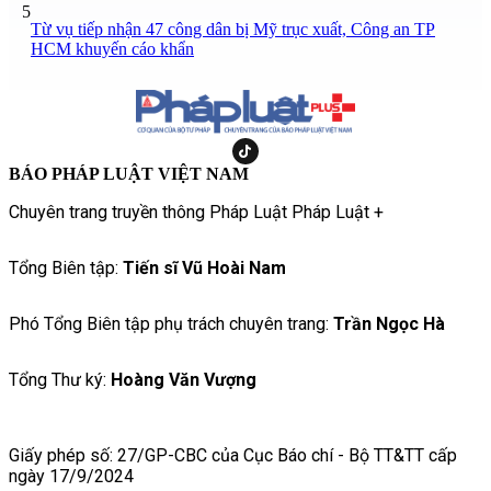
5
Từ vụ tiếp nhận 47 công dân bị Mỹ trục xuất, Công an TP
HCM khuyến cáo khẩn
BÁO PHÁP LUẬT VIỆT NAM
Chuyên trang truyền thông Pháp Luật Pháp Luật +
Tổng Biên tập:
Tiến sĩ Vũ Hoài Nam
Phó Tổng Biên tập phụ trách chuyên trang:
Trần Ngọc Hà
Tổng Thư ký:
Hoàng Văn Vượng
Giấy phép số: 27/GP-CBC của Cục Báo chí - Bộ TT&TT cấp
ngày 17/9/2024