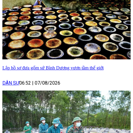
Lập hồ sơ đưa gốm sứ Bình Dương vươn tầm thế giới
DÂN SỰ
06:52
|
07/08/2026