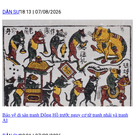
DÂN SỰ
18:13
|
07/08/2026
Bảo vệ di sản tranh Đông Hồ trước nguy cơ từ tranh nhái và tranh
AI