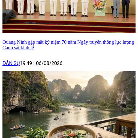
Quảng Ninh gặp mặt kỷ niệm 70 năm Ngày truyền thống lực lượng
Cảnh sát kinh tế
DÂN SỰ
19:49
|
06/08/2026