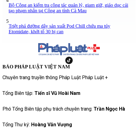
4
Bộ Công an kiểm tra công tác quản lý, giam giữ, giáo dục cải
tạo phạm nhân tại Công an tỉnh Cà Mau
5
Triệt phá đường dây sản xuất Pod Chill chứa ma túy
Etomidate, khởi tố 30 bị can
BÁO PHÁP LUẬT VIỆT NAM
Chuyên trang truyền thông Pháp Luật Pháp Luật +
Tổng Biên tập:
Tiến sĩ Vũ Hoài Nam
Phó Tổng Biên tập phụ trách chuyên trang:
Trần Ngọc Hà
Tổng Thư ký:
Hoàng Văn Vượng