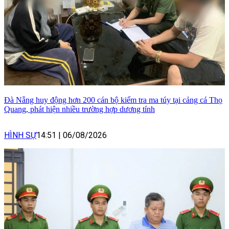
Đà Nẵng huy động hơn 200 cán bộ kiểm tra ma túy tại cảng cá Thọ
Quang, phát hiện nhiều trường hợp dương tính
HÌNH SỰ
14:51
|
06/08/2026