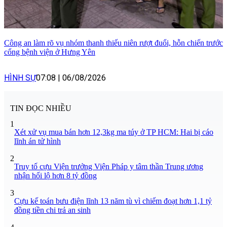
Công an làm rõ vụ nhóm thanh thiếu niên rượt đuổi, hỗn chiến trước
cổng bệnh viện ở Hưng Yên
HÌNH SỰ
07:08
|
06/08/2026
TIN ĐỌC NHIỀU
1
Xét xử vụ mua bán hơn 12,3kg ma túy ở TP HCM: Hai bị cáo
lĩnh án tử hình
2
Truy tố cựu Viện trưởng Viện Pháp y tâm thần Trung ương
nhận hối lộ hơn 8 tỷ đồng
3
Cựu kế toán bưu điện lĩnh 13 năm tù vì chiếm đoạt hơn 1,1 tỷ
đồng tiền chi trả an sinh