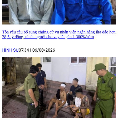
Tòa yêu cầu bổ sung chứng cứ vụ nhân viên ngân hàng lừa đảo hơn
28,5 tỷ đồng, nhiều người cho vay lãi gần 1.300%/năm
HÌNH SỰ
07:34
|
06/08/2026