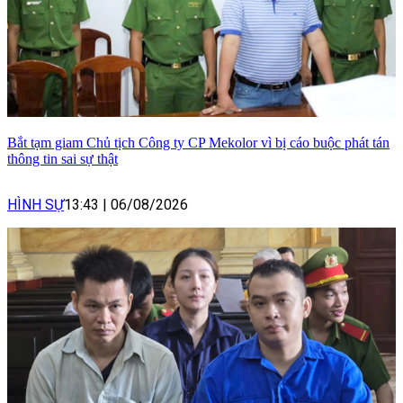
Bắt tạm giam Chủ tịch Công ty CP Mekolor vì bị cáo buộc phát tán
thông tin sai sự thật
HÌNH SỰ
13:43
|
06/08/2026