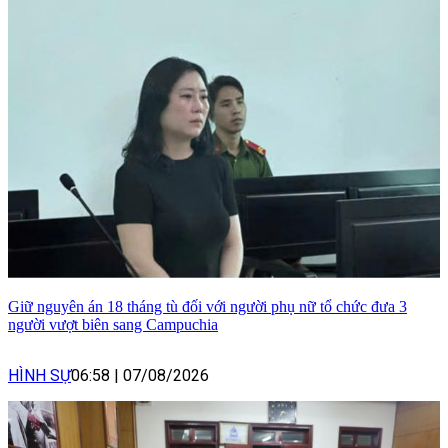
Giữ nguyên án 18 tháng tù đối với người phụ nữ tổ chức đưa 3
người vượt biên sang Campuchia
HÌNH SỰ
06:58
|
07/08/2026