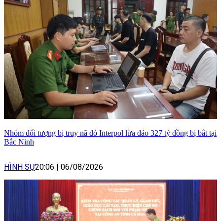
Nhóm đối tượng bị truy nã đỏ Interpol lừa đảo 327 tỷ đồng bị bắt tại
Bắc Ninh
HÌNH SỰ
20:06
|
06/08/2026