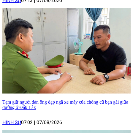
HÌNH SỰ
07:13
|
07/08/2026
Tạm giữ người đàn ông đạp ngã xe máy của chồng cũ bạn gái giữa
đường ở Đắk Lắk
HÌNH SỰ
07:02
|
07/08/2026