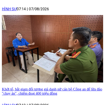
HÌNH SỰ
07:14
|
07/08/2026
Khởi tố, bắt giam đối tượng giả danh nữ cán bộ Công an để lừa đảo
"chạy án", chiếm đoạt 400 triệu đồng