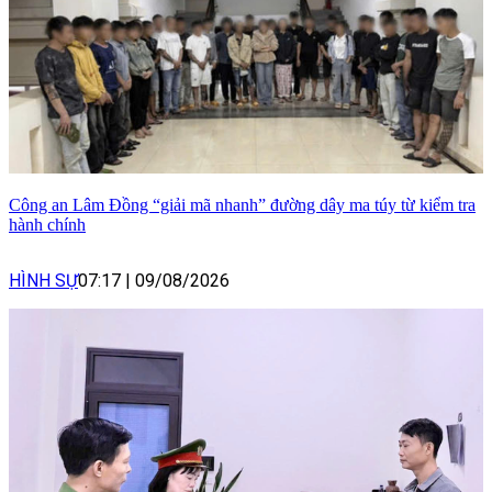
Công an Lâm Đồng “giải mã nhanh” đường dây ma túy từ kiểm tra
hành chính
HÌNH SỰ
07:17
|
09/08/2026