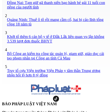
Đồng Nai: Tạm giữ gã thanh niên bạo hành bé gái 11 tuổi con
riêng của người tình
2
Quảng Ninh: Thuê ô tô rồi mang cầm cố, hai bị cáo lĩnh tổng
cộng 18 năm tù
3
Khởi tố thêm 6 cán bộ y tế ở Đắk Lắk liên quan vụ lập khống
3.539 lượt đơn thuốc BHYT
4
Bộ Công an kiểm tra công tác quản lý, giam giữ, giáo dục cải
tạo phạm nhân tại Công an tỉnh Cà Mau
5
Truy tố cựu Viện trưởng Viện Pháp y tâm thần Trung ương
nhận hối lộ hơn 8 tỷ đồng
BÁO PHÁP LUẬT VIỆT NAM