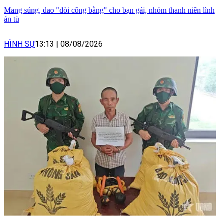
Mang súng, dao "đòi công bằng" cho bạn gái, nhóm thanh niên lĩnh
án tù
HÌNH SỰ
13:13
|
08/08/2026