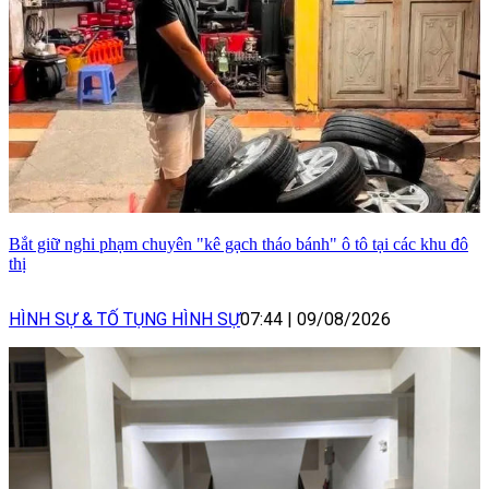
Bắt giữ nghi phạm chuyên "kê gạch tháo bánh" ô tô tại các khu đô
thị
HÌNH SỰ & TỐ TỤNG HÌNH SỰ
07:44
|
09/08/2026