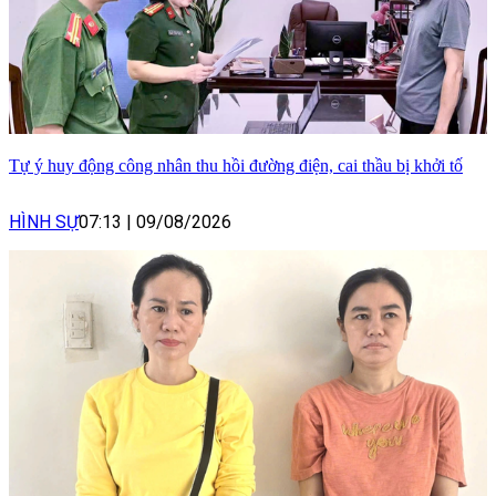
Tự ý huy động công nhân thu hồi đường điện, cai thầu bị khởi tố
HÌNH SỰ
07:13
|
09/08/2026