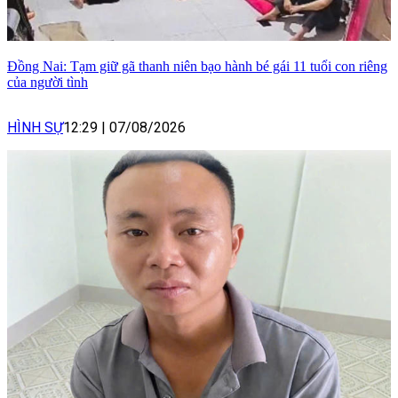
Đồng Nai: Tạm giữ gã thanh niên bạo hành bé gái 11 tuổi con riêng
của người tình
HÌNH SỰ
12:29
|
07/08/2026