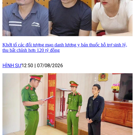
Khởi tố các đối tượng mạo danh lương y bán thuốc hỗ trợ sinh lý,
thu bất chính hơn 120 tỷ đồng
HÌNH SỰ
12:50
|
07/08/2026