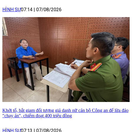
HÌNH SỰ
07:14
|
07/08/2026
Khởi tố, bắt giam đối tượng giả danh nữ cán bộ Công an để lừa đảo
"chạy án", chiếm đoạt 400 triệu đồng
HÌNH SỰ
07:13
|
07/08/2026