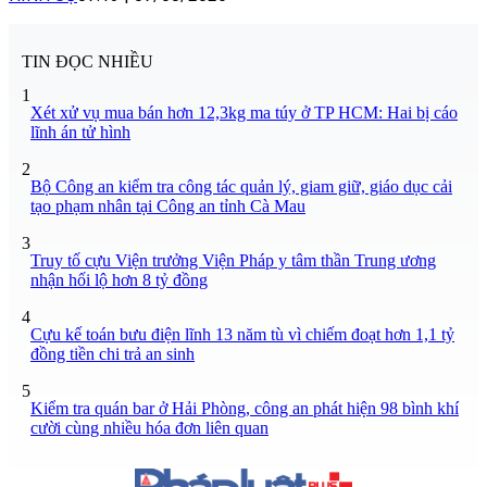
TIN ĐỌC NHIỀU
1
Xét xử vụ mua bán hơn 12,3kg ma túy ở TP HCM: Hai bị cáo
lĩnh án tử hình
2
Bộ Công an kiểm tra công tác quản lý, giam giữ, giáo dục cải
tạo phạm nhân tại Công an tỉnh Cà Mau
3
Truy tố cựu Viện trưởng Viện Pháp y tâm thần Trung ương
nhận hối lộ hơn 8 tỷ đồng
4
Cựu kế toán bưu điện lĩnh 13 năm tù vì chiếm đoạt hơn 1,1 tỷ
đồng tiền chi trả an sinh
5
Kiểm tra quán bar ở Hải Phòng, công an phát hiện 98 bình khí
cười cùng nhiều hóa đơn liên quan