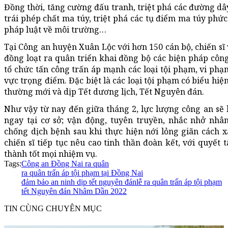
Đồng thời, tăng cường đấu tranh, triệt phá các đường dâ
trái phép chất ma túy, triệt phá các tụ điểm ma túy phức
pháp luật về môi trường…
Tại Công an huyện Xuân Lộc với hơn 150 cán bộ, chiến sĩ
đồng loạt ra quân triển khai đồng bộ các biện pháp công
tổ chức tấn công trấn áp mạnh các loại tội phạm, vi phạm
vực trọng điểm. Đặc biệt là các loại tội phạm có biểu hiệ
thường mới và dịp Tết dương lịch, Tết Nguyên đán.
Như vậy từ nay đến giữa tháng 2, lực lượng công an sẽ 
ngay tại cơ sở; vận động, tuyên truyền, nhắc nhở nhâ
chống dịch bệnh sau khi thực hiện nới lỏng giãn cách xã
chiến sĩ tiếp tục nêu cao tinh thần đoàn kết, với quyết
thành tốt mọi nhiệm vụ.
Tags:
Công an Đồng Nai ra quân
ra quân trấn áp tội phạm tại Đồng Nai
đảm bảo an ninh dịp tết nguyên đán
lễ ra quân trấn áp tội phạm
tết Nguyên đán Nhâm Dần 2022
TIN CÙNG CHUYÊN MỤC