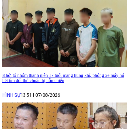
Khởi tố nhóm thanh niên 17 tuổi mang hung khí, phóng xe máy hú
hét tìm đối thủ chuẩn bị hỗn chiến
HÌNH SỰ
13:51
|
07/08/2026