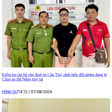
Kiểm tra căn hộ cho thuê tại Cần Thơ, phát hiện đối tượng đang bị
Công an Đà Nẵng truy nã
HÌNH SỰ
14:12
|
07/08/2026