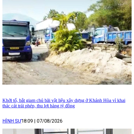
Khởi tố, bắt giam chủ bãi vật liệu xây dựng ở Khánh Hòa vì khai
thác cát trái phép, thu lợi hàng tỷ đồng
HÌNH SỰ
18:09
|
07/08/2026