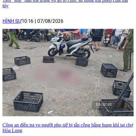
Tiến "Bịp" hầu tòa trong vụ án tổ chức sử dụng trái phép chất ma
túy
HÌNH SỰ
10:16
|
07/08/2026
Công an điều tra vụ người phụ nữ bị tấn công bằng hung khí tại chợ
Hòa Long