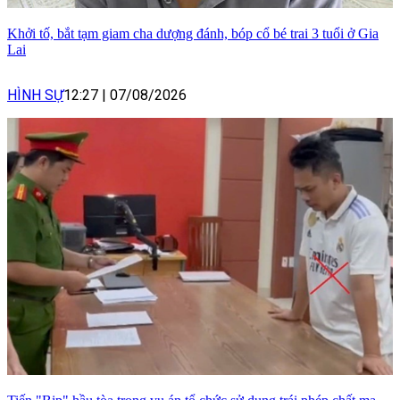
Khởi tố, bắt tạm giam cha dượng đánh, bóp cổ bé trai 3 tuổi ở Gia
Lai
HÌNH SỰ
12:27
|
07/08/2026